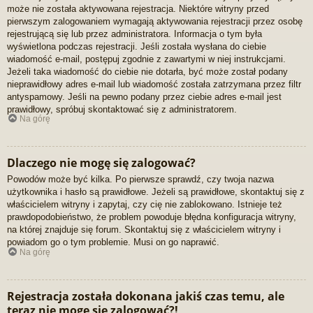
może nie została aktywowana rejestracja. Niektóre witryny przed
pierwszym zalogowaniem wymagają aktywowania rejestracji przez osobę
rejestrującą się lub przez administratora. Informacja o tym była
wyświetlona podczas rejestracji. Jeśli została wysłana do ciebie
wiadomość e-mail, postępuj zgodnie z zawartymi w niej instrukcjami.
Jeżeli taka wiadomość do ciebie nie dotarła, być może został podany
nieprawidłowy adres e-mail lub wiadomość została zatrzymana przez filtr
antyspamowy. Jeśli na pewno podany przez ciebie adres e-mail jest
prawidłowy, spróbuj skontaktować się z administratorem.
Na górę
Dlaczego nie mogę się zalogować?
Powodów może być kilka. Po pierwsze sprawdź, czy twoja nazwa
użytkownika i hasło są prawidłowe. Jeżeli są prawidłowe, skontaktuj się z
właścicielem witryny i zapytaj, czy cię nie zablokowano. Istnieje też
prawdopodobieństwo, że problem powoduje błędna konfiguracja witryny,
na której znajduje się forum. Skontaktuj się z właścicielem witryny i
powiadom go o tym problemie. Musi on go naprawić.
Na górę
Rejestracja została dokonana jakiś czas temu, ale
teraz nie mogę się zalogować?!