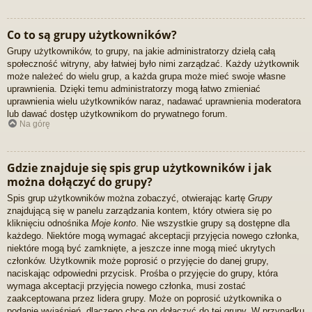
Co to są grupy użytkowników?
Grupy użytkowników, to grupy, na jakie administratorzy dzielą całą
społeczność witryny, aby łatwiej było nimi zarządzać. Każdy użytkownik
może należeć do wielu grup, a każda grupa może mieć swoje własne
uprawnienia. Dzięki temu administratorzy mogą łatwo zmieniać
uprawnienia wielu użytkowników naraz, nadawać uprawnienia moderatora
lub dawać dostęp użytkownikom do prywatnego forum.
Na górę
Gdzie znajduje się spis grup użytkowników i jak
można dołączyć do grupy?
Spis grup użytkowników można zobaczyć, otwierając kartę
Grupy
znajdującą się w panelu zarządzania kontem, który otwiera się po
kliknięciu odnośnika
Moje konto
. Nie wszystkie grupy są dostępne dla
każdego. Niektóre mogą wymagać akceptacji przyjęcia nowego członka,
niektóre mogą być zamknięte, a jeszcze inne mogą mieć ukrytych
członków. Użytkownik może poprosić o przyjęcie do danej grupy,
naciskając odpowiedni przycisk. Prośba o przyjęcie do grupy, która
wymaga akceptacji przyjęcia nowego członka, musi zostać
zaakceptowana przez lidera grupy. Może on poprosić użytkownika o
podanie wyjaśnień, dlaczego chce on dołączyć do tej grupy. W przypadku