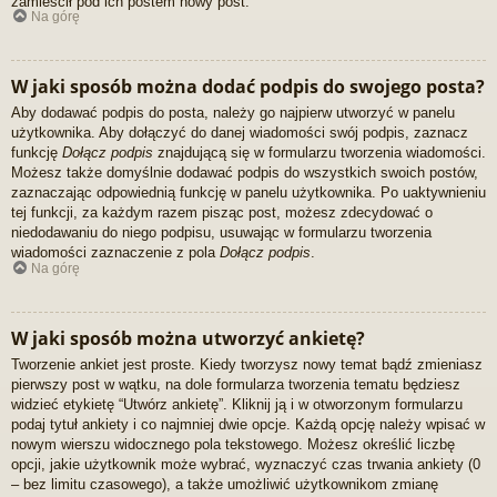
zamieścił pod ich postem nowy post.
Na górę
W jaki sposób można dodać podpis do swojego posta?
Aby dodawać podpis do posta, należy go najpierw utworzyć w panelu
użytkownika. Aby dołączyć do danej wiadomości swój podpis, zaznacz
funkcję
Dołącz podpis
znajdującą się w formularzu tworzenia wiadomości.
Możesz także domyślnie dodawać podpis do wszystkich swoich postów,
zaznaczając odpowiednią funkcję w panelu użytkownika. Po uaktywnieniu
tej funkcji, za każdym razem pisząc post, możesz zdecydować o
niedodawaniu do niego podpisu, usuwając w formularzu tworzenia
wiadomości zaznaczenie z pola
Dołącz podpis
.
Na górę
W jaki sposób można utworzyć ankietę?
Tworzenie ankiet jest proste. Kiedy tworzysz nowy temat bądź zmieniasz
pierwszy post w wątku, na dole formularza tworzenia tematu będziesz
widzieć etykietę “Utwórz ankietę”. Kliknij ją i w otworzonym formularzu
podaj tytuł ankiety i co najmniej dwie opcje. Każdą opcję należy wpisać w
nowym wierszu widocznego pola tekstowego. Możesz określić liczbę
opcji, jakie użytkownik może wybrać, wyznaczyć czas trwania ankiety (0
– bez limitu czasowego), a także umożliwić użytkownikom zmianę