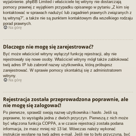
wyjaśnienie. phpBB Limited i właściciele tej witryny nie dostarczają
pomocy prawnej z wyjątkiem przypadku opisanego w pytaniu „Z kim się
kontaktować w sprawach nadużyć lub zagadnień prawnych związanych z
tą witryną?”, a także nie są punktem kontaktowym dla wszelkiego rodzaju
porad prawnych.
Na górę
Dlaczego nie mogę się zarejestrować?
Być może właściciel witryny wyłączył funkcję rejestracji, aby nie
rejestrowały się nowe osoby. Właściciel witryny mógł także zablokować
twój adres IP lub zabronił nazwy użytkownika, którą próbujesz
zarejestrować. W sprawie pomocy skontaktuj się z administratorem
witryny.
Na górę
Rejestracja została przeprowadzona poprawnie, ale
nie mogę się zalogować!
Po pierwsze, sprawdź swoją nazwę użytkownika i hasło. Jeśli są
poprawne, to wystąpiła jedna z dwóch przyczyn. Pierwszą z nich może
być włączona funkcja COPPA, a w czasie rejestracji została podana
informacja, że masz mniej niż 13 lat. Wówczas należy wykonać
instrukcje wysłane na twój adres e-mail. Jeśli nie to było przyczyną, być