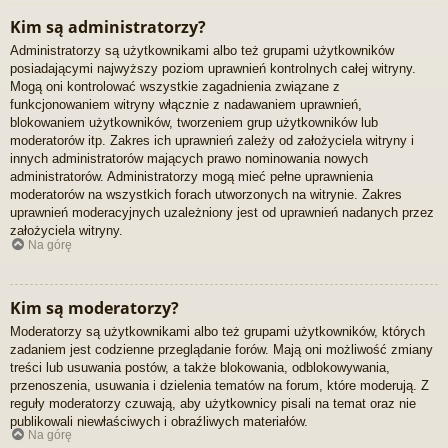
Kim są administratorzy?
Administratorzy są użytkownikami albo też grupami użytkowników
posiadającymi najwyższy poziom uprawnień kontrolnych całej witryny.
Mogą oni kontrolować wszystkie zagadnienia związane z
funkcjonowaniem witryny włącznie z nadawaniem uprawnień,
blokowaniem użytkowników, tworzeniem grup użytkowników lub
moderatorów itp. Zakres ich uprawnień zależy od założyciela witryny i
innych administratorów mających prawo nominowania nowych
administratorów. Administratorzy mogą mieć pełne uprawnienia
moderatorów na wszystkich forach utworzonych na witrynie. Zakres
uprawnień moderacyjnych uzależniony jest od uprawnień nadanych przez
założyciela witryny.
Na górę
Kim są moderatorzy?
Moderatorzy są użytkownikami albo też grupami użytkowników, których
zadaniem jest codzienne przeglądanie forów. Mają oni możliwość zmiany
treści lub usuwania postów, a także blokowania, odblokowywania,
przenoszenia, usuwania i dzielenia tematów na forum, które moderują. Z
reguły moderatorzy czuwają, aby użytkownicy pisali na temat oraz nie
publikowali niewłaściwych i obraźliwych materiałów.
Na górę