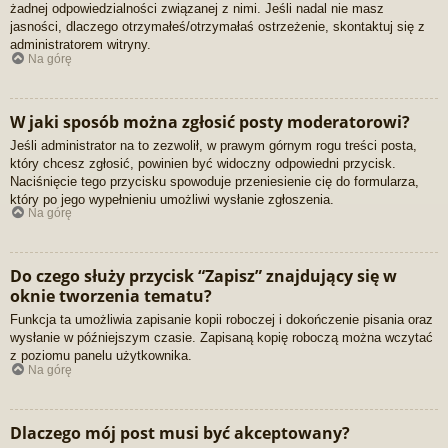
żadnej odpowiedzialności związanej z nimi. Jeśli nadal nie masz
jasności, dlaczego otrzymałeś/otrzymałaś ostrzeżenie, skontaktuj się z
administratorem witryny.
Na górę
W jaki sposób można zgłosić posty moderatorowi?
Jeśli administrator na to zezwolił, w prawym górnym rogu treści posta,
który chcesz zgłosić, powinien być widoczny odpowiedni przycisk.
Naciśnięcie tego przycisku spowoduje przeniesienie cię do formularza,
który po jego wypełnieniu umożliwi wysłanie zgłoszenia.
Na górę
Do czego służy przycisk “Zapisz” znajdujący się w
oknie tworzenia tematu?
Funkcja ta umożliwia zapisanie kopii roboczej i dokończenie pisania oraz
wysłanie w późniejszym czasie. Zapisaną kopię roboczą można wczytać
z poziomu panelu użytkownika.
Na górę
Dlaczego mój post musi być akceptowany?