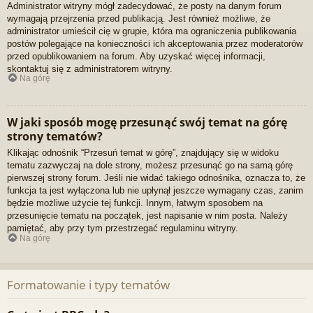
Administrator witryny mógł zadecydować, że posty na danym forum
wymagają przejrzenia przed publikacją. Jest również możliwe, że
administrator umieścił cię w grupie, która ma ograniczenia publikowania
postów polegające na konieczności ich akceptowania przez moderatorów
przed opublikowaniem na forum. Aby uzyskać więcej informacji,
skontaktuj się z administratorem witryny.
Na górę
W jaki sposób mogę przesunąć swój temat na górę
strony tematów?
Klikając odnośnik “Przesuń temat w górę”, znajdujący się w widoku
tematu zazwyczaj na dole strony, możesz przesunąć go na samą górę
pierwszej strony forum. Jeśli nie widać takiego odnośnika, oznacza to, że
funkcja ta jest wyłączona lub nie upłynął jeszcze wymagany czas, zanim
będzie możliwe użycie tej funkcji. Innym, łatwym sposobem na
przesunięcie tematu na początek, jest napisanie w nim posta. Należy
pamiętać, aby przy tym przestrzegać regulaminu witryny.
Na górę
Formatowanie i typy tematów