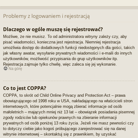
Problemy z logowaniem i rejestracją
Dlaczego w ogóle muszę się rejestrować?
Możliwe, że nie musisz. To od administratora witryny zależy czy, aby
pisać wiadomości, konieczna jest rejestracja. Niemniej rejestracja
umożliwia dostęp do dodatkowych funkcji niedostępnych dla gości, takich
jak własny awatar, wysyłanie prywatnych wiadomości i e-maili do innych
użytkowników, możliwość przypisania do grup użytkowników itp.
Rejestracja zajmuje tylko chwilę, więc zaleca się jej wykonanie.
Na górę
Co to jest COPPA?
COPPA, to skrót od Child Online Privacy and Protection Act – prawa
obowiązującego od 1998 roku w USA, nakładającego na właścicieli stron
internetowych, które potencjalnie mogą zbierać informacje od osób
małoletnich – mających mniej niż 13 lat – obowiązek posiadania pisemnej
zgody rodziców lub opiekunów prawnych na zbieranie informacji
prywatnych od osób poniżej 13 roku życia. Jeżeli nie masz pewności czy
to dotyczy ciebie jako kogoś próbującego zarejestrować się na danej
witrynie internetowej – skontaktuj się z prawnikiem, by uzyskać