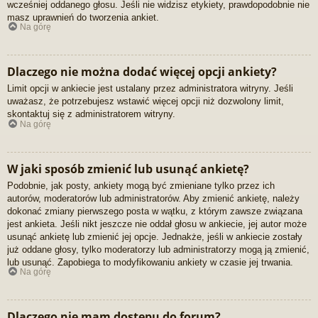
wcześniej oddanego głosu. Jeśli nie widzisz etykiety, prawdopodobnie nie
masz uprawnień do tworzenia ankiet.
Na górę
Dlaczego nie można dodać więcej opcji ankiety?
Limit opcji w ankiecie jest ustalany przez administratora witryny. Jeśli
uważasz, że potrzebujesz wstawić więcej opcji niż dozwolony limit,
skontaktuj się z administratorem witryny.
Na górę
W jaki sposób zmienić lub usunąć ankietę?
Podobnie, jak posty, ankiety mogą być zmieniane tylko przez ich
autorów, moderatorów lub administratorów. Aby zmienić ankietę, należy
dokonać zmiany pierwszego posta w wątku, z którym zawsze związana
jest ankieta. Jeśli nikt jeszcze nie oddał głosu w ankiecie, jej autor może
usunąć ankietę lub zmienić jej opcje. Jednakże, jeśli w ankiecie zostały
już oddane głosy, tylko moderatorzy lub administratorzy mogą ją zmienić,
lub usunąć. Zapobiega to modyfikowaniu ankiety w czasie jej trwania.
Na górę
Dlaczego nie mam dostępu do forum?