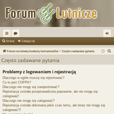
ię
or
al
Szukaj
Zaloguj się
ce
a
og
S
Forum na tematy budowy instrumentów
Często zadawane pytania
j
uj
z
Często zadawane pytania
u
…
si
k
Problemy z logowaniem i rejestracją
ę
a
Dlaczego w ogóle muszę się rejestrować?
j
Co to jest COPPA?
Dlaczego nie mogę się zarejestrować?
Rejestracja została przeprowadzona poprawnie, ale nie mogę się
zalogować!
Dlaczego nie mogę się zalogować?
Rejestracja została dokonana jakiś czas temu, ale teraz nie mogę się
zalogować?!