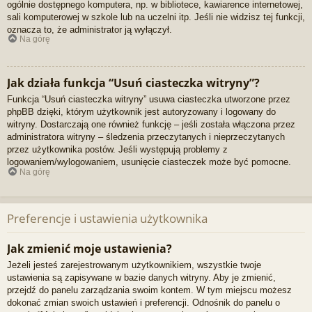
ogólnie dostępnego komputera, np. w bibliotece, kawiarence internetowej,
sali komputerowej w szkole lub na uczelni itp. Jeśli nie widzisz tej funkcji,
oznacza to, że administrator ją wyłączył.
Na górę
Jak działa funkcja “Usuń ciasteczka witryny”?
Funkcja “Usuń ciasteczka witryny” usuwa ciasteczka utworzone przez
phpBB dzięki, którym użytkownik jest autoryzowany i logowany do
witryny. Dostarczają one również funkcję – jeśli została włączona przez
administratora witryny – śledzenia przeczytanych i nieprzeczytanych
przez użytkownika postów. Jeśli występują problemy z
logowaniem/wylogowaniem, usunięcie ciasteczek może być pomocne.
Na górę
Preferencje i ustawienia użytkownika
Jak zmienić moje ustawienia?
Jeżeli jesteś zarejestrowanym użytkownikiem, wszystkie twoje
ustawienia są zapisywane w bazie danych witryny. Aby je zmienić,
przejdź do panelu zarządzania swoim kontem. W tym miejscu możesz
dokonać zmian swoich ustawień i preferencji. Odnośnik do panelu o