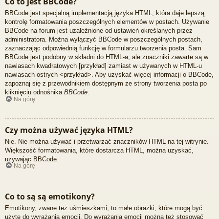
Co to jest BBCode?
BBCode jest specjalną implementacją języka HTML, która daje lepszą
kontrolę formatowania poszczególnych elementów w postach. Używanie
BBCode na forum jest uzależnione od ustawień określanych przez
administratora. Można wyłączyć BBCode w poszczególnych postach,
zaznaczając odpowiednią funkcję w formularzu tworzenia posta. Sam
BBCode jest podobny w składni do HTML-a, ale znaczniki zawarte są w
nawiasach kwadratowych [przykład] zamiast w używanych w HTML-u
nawiasach ostrych <przykład>. Aby uzyskać więcej informacji o BBCode,
zapoznaj się z przewodnikiem dostępnym ze strony tworzenia posta po
kliknięciu odnośnika
BBCode
.
Na górę
Czy można używać języka HTML?
Nie. Nie można używać i przetwarzać znaczników HTML na tej witrynie.
Większość formatowania, które dostarcza HTML, można uzyskać,
używając BBCode.
Na górę
Co to są są emotikony?
Emotikony, zwane też uśmieszkami, to małe obrazki, które mogą być
użyte do wyrażania emocji. Do wyrażania emocji można też stosować