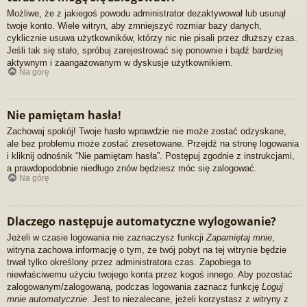
Możliwe, że z jakiegoś powodu administrator dezaktywował lub usunął
twoje konto. Wiele witryn, aby zmniejszyć rozmiar bazy danych,
cyklicznie usuwa użytkowników, którzy nic nie pisali przez dłuższy czas.
Jeśli tak się stało, spróbuj zarejestrować się ponownie i bądź bardziej
aktywnym i zaangażowanym w dyskusje użytkownikiem.
Na górę
Nie pamiętam hasła!
Zachowaj spokój! Twoje hasło wprawdzie nie może zostać odzyskane,
ale bez problemu może zostać zresetowane. Przejdź na stronę logowania
i kliknij odnośnik “Nie pamiętam hasła”. Postępuj zgodnie z instrukcjami,
a prawdopodobnie niedługo znów będziesz móc się zalogować.
Na górę
Dlaczego następuje automatyczne wylogowanie?
Jeżeli w czasie logowania nie zaznaczysz funkcji
Zapamiętaj mnie
,
witryna zachowa informację o tym, że twój pobyt na tej witrynie będzie
trwał tylko określony przez administratora czas. Zapobiega to
niewłaściwemu użyciu twojego konta przez kogoś innego. Aby pozostać
zalogowanym/zalogowaną, podczas logowania zaznacz funkcję
Loguj
mnie automatycznie
. Jest to niezalecane, jeżeli korzystasz z witryny z