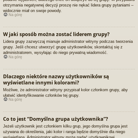
otrzymania negatywnej decyzji proszę nie nękać lidera grupy pytaniami –
widocznie miał on swoje powody.
Na górę
W jaki sposób można zostać liderem grupy?
Lidera grupy zazwyczaj mianuje administrator witryny podczas tworzenia
grupy. Jeśli chcesz utworzyć grupę użytkowników, skontaktuj się z
administratorem, wysyłając do niego prywatną wiadomość.
Na górę
Dlaczego niektóre nazwy użytkowników są
wyświetlane innymi kolorami?
Możliwe, że administrator witryny przypisał kolor członkom grupy, aby
ułatwić identyfikowanie członków tej grupy.
Na górę
Co to jest “Domyślna grupa użytkownika”?
Jeżeli użytkownik jest członkiem kilku grup, jego domyślna grupa jest
używana do określenia, jaki kolor i ranga będzie domyślnie dla niego
wyświetlana. Administrator witryny może nadać użytkownikowi