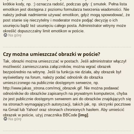
krótkie kody, np. :) oznacza radość, podczas gdy :( smutek. Pełna lista
emotikon jest dostępna z poziomu formularza tworzenia wiadomości. Nie
należy jednak nadmiernie używać emotikon, gdyż mogą spowodować, że
post stanie się nieczytelny i moderator może podjąć decyzję o ich
usunięciu bądź też usunięciu całego posta. Administrator witryny może
określić dopuszczalny limit emotikon w poście.
Na górę
Czy można umieszczać obrazki w poście?
Tak, obrazki można umieszczać w postach. Jeśli administrator włączył
możliwość zamieszczania załączników, można wgrać obrazek
bezpośrednio na witrynę. Jeśli ta funkcja nie działa, aby obrazek był
wyświetlany na forum, należy podać odnośnik do obrazka
umieszczonego na publicznie dostępnym serwerze, np.
http://www.jakas_strona.com/moj_obrazek.gif. Nie można podawać
odnośników do obrazków zapisanych na prywatnym komputerze, chyba
że jest publicznie dostępnym serwerem ani do obrazków znajdujących się
na stronach wymagających autoryzacji, takich jak, np. skrzynki pocztowe
na Gmail lub Yahoo! oraz stronach chronionych hasłem. Aby umieścić
obrazek w poście, użyj znacznika BBCode
[img]
.
Na górę