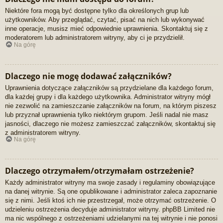
Niektóre fora mogą być dostępne tylko dla określonych grup lub
użytkowników. Aby przeglądać, czytać, pisać na nich lub wykonywać
inne operacje, musisz mieć odpowiednie uprawnienia. Skontaktuj się z
moderatorem lub administratorem witryny, aby ci je przydzielił.
Na górę
Dlaczego nie mogę dodawać załączników?
Uprawnienia dotyczące załączników są przydzielane dla każdego forum,
dla każdej grupy i dla każdego użytkownika. Administrator witryny mógł
nie zezwolić na zamieszczanie załączników na forum, na którym piszesz
lub przyznał uprawnienia tylko niektórym grupom. Jeśli nadal nie masz
jasności, dlaczego nie możesz zamieszczać załączników, skontaktuj się
z administratorem witryny.
Na górę
Dlaczego otrzymałem/otrzymałam ostrzeżenie?
Każdy administrator witryny ma swoje zasady i regulaminy obowiązujące
na danej witrynie. Są one opublikowane i administrator zaleca zapoznanie
się z nimi. Jeśli ktoś ich nie przestrzegał, może otrzymać ostrzeżenie. O
udzieleniu ostrzeżenia decyduje administrator witryny. phpBB Limited nie
ma nic wspólnego z ostrzeżeniami udzielanymi na tej witrynie i nie ponosi