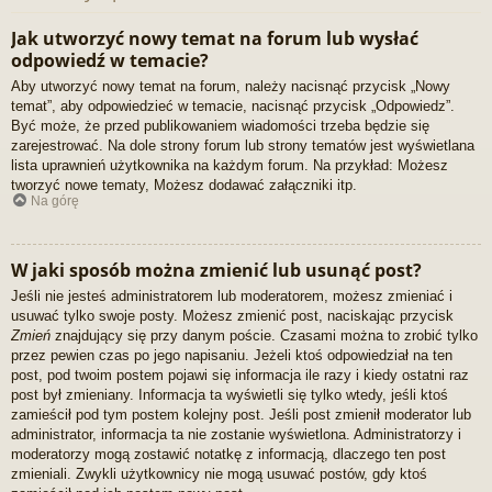
Jak utworzyć nowy temat na forum lub wysłać
odpowiedź w temacie?
Aby utworzyć nowy temat na forum, należy nacisnąć przycisk „Nowy
temat”, aby odpowiedzieć w temacie, nacisnąć przycisk „Odpowiedz”.
Być może, że przed publikowaniem wiadomości trzeba będzie się
zarejestrować. Na dole strony forum lub strony tematów jest wyświetlana
lista uprawnień użytkownika na każdym forum. Na przykład: Możesz
tworzyć nowe tematy, Możesz dodawać załączniki itp.
Na górę
W jaki sposób można zmienić lub usunąć post?
Jeśli nie jesteś administratorem lub moderatorem, możesz zmieniać i
usuwać tylko swoje posty. Możesz zmienić post, naciskając przycisk
Zmień
znajdujący się przy danym poście. Czasami można to zrobić tylko
przez pewien czas po jego napisaniu. Jeżeli ktoś odpowiedział na ten
post, pod twoim postem pojawi się informacja ile razy i kiedy ostatni raz
post był zmieniany. Informacja ta wyświetli się tylko wtedy, jeśli ktoś
zamieścił pod tym postem kolejny post. Jeśli post zmienił moderator lub
administrator, informacja ta nie zostanie wyświetlona. Administratorzy i
moderatorzy mogą zostawić notatkę z informacją, dlaczego ten post
zmieniali. Zwykli użytkownicy nie mogą usuwać postów, gdy ktoś