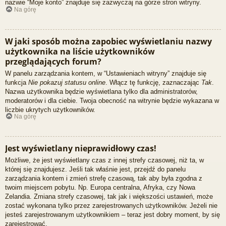
nazwie “Moje konto” znajduje się zazwyczaj na górze stron witryny.
Na górę
W jaki sposób można zapobiec wyświetlaniu nazwy
użytkownika na liście użytkowników
przeglądających forum?
W panelu zarządzania kontem, w “Ustawieniach witryny” znajduje się
funkcja
Nie pokazuj statusu online
. Włącz tę funkcję, zaznaczając
Tak
.
Nazwa użytkownika będzie wyświetlana tylko dla administratorów,
moderatorów i dla ciebie. Twoja obecność na witrynie będzie wykazana w
liczbie ukrytych użytkowników.
Na górę
Jest wyświetlany nieprawidłowy czas!
Możliwe, że jest wyświetlany czas z innej strefy czasowej, niż ta, w
której się znajdujesz. Jeśli tak właśnie jest, przejdź do panelu
zarządzania kontem i zmień strefę czasową, tak aby była zgodna z
twoim miejscem pobytu. Np. Europa centralna, Afryka, czy Nowa
Zelandia. Zmiana strefy czasowej, tak jak i większości ustawień, może
zostać wykonana tylko przez zarejestrowanych użytkowników. Jeżeli nie
jesteś zarejestrowanym użytkownikiem – teraz jest dobry moment, by się
zarejestrować.