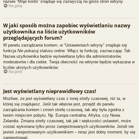
nazwie “Moje konto” znajduje się zazwyczaj na górze stron witryny.
Na górę
W jaki sposób można zapobiec wyświetlaniu nazwy
użytkownika na liście użytkowników
przeglądających forum?
W panelu zarządzania kontem, w “Ustawieniach witryny” znajduje się
funkcja
Nie pokazuj statusu online
. Włącz tę funkcję, zaznaczając
Tak
.
Nazwa użytkownika będzie wyświetlana tylko dla administratorów,
moderatorów i dla ciebie. Twoja obecność na witrynie będzie wykazana w
liczbie ukrytych użytkowników.
Na górę
Jest wyświetlany nieprawidłowy czas!
Możliwe, że jest wyświetlany czas z innej strefy czasowej, niż ta, w
której się znajdujesz. Jeśli tak właśnie jest, przejdź do panelu
zarządzania kontem i zmień strefę czasową, tak aby była zgodna z
twoim miejscem pobytu. Np. Europa centralna, Afryka, czy Nowa
Zelandia. Zmiana strefy czasowej, tak jak i większości ustawień, może
zostać wykonana tylko przez zarejestrowanych użytkowników. Jeżeli nie
jesteś zarejestrowanym użytkownikiem – teraz jest dobry moment, by się
zarejestrować.