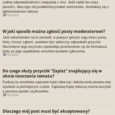
żadnej odpowiedzialności związanej z nimi. Jeśli nadal nie masz
jasności, dlaczego otrzymałeś/otrzymałaś ostrzeżenie, skontaktuj się z
administratorem witryny.
Na górę
W jaki sposób można zgłosić posty moderatorowi?
Jeśli administrator na to zezwolił, w prawym górnym rogu treści posta,
który chcesz zgłosić, powinien być widoczny odpowiedni przycisk.
Naciśnięcie tego przycisku spowoduje przeniesienie cię do formularza,
który po jego wypełnieniu umożliwi wysłanie zgłoszenia.
Na górę
Do czego służy przycisk “Zapisz” znajdujący się w
oknie tworzenia tematu?
Funkcja ta umożliwia zapisanie kopii roboczej i dokończenie pisania oraz
wysłanie w późniejszym czasie. Zapisaną kopię roboczą można wczytać
z poziomu panelu użytkownika.
Na górę
Dlaczego mój post musi być akceptowany?