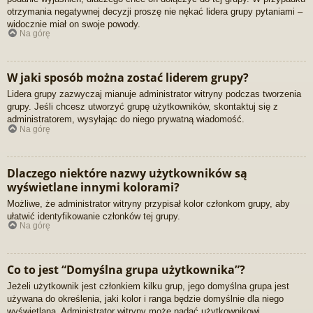
otrzymania negatywnej decyzji proszę nie nękać lidera grupy pytaniami –
widocznie miał on swoje powody.
Na górę
W jaki sposób można zostać liderem grupy?
Lidera grupy zazwyczaj mianuje administrator witryny podczas tworzenia
grupy. Jeśli chcesz utworzyć grupę użytkowników, skontaktuj się z
administratorem, wysyłając do niego prywatną wiadomość.
Na górę
Dlaczego niektóre nazwy użytkowników są
wyświetlane innymi kolorami?
Możliwe, że administrator witryny przypisał kolor członkom grupy, aby
ułatwić identyfikowanie członków tej grupy.
Na górę
Co to jest “Domyślna grupa użytkownika”?
Jeżeli użytkownik jest członkiem kilku grup, jego domyślna grupa jest
używana do określenia, jaki kolor i ranga będzie domyślnie dla niego
wyświetlana. Administrator witryny może nadać użytkownikowi