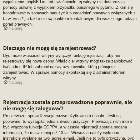
wyjaśnienie. phpBB Limited i właściciele tej witryny nie dostarczają
pomocy prawnej z wyjątkiem przypadku opisanego w pytaniu „Z kim się
kontaktować w sprawach nadużyć lub zagadnień prawnych związanych z
tą witryną?”, a także nie są punktem kontaktowym dla wszelkiego rodzaju
porad prawnych.
Na górę
Dlaczego nie mogę się zarejestrować?
Być może właściciel witryny wyłączył funkcję rejestracji, aby nie
rejestrowały się nowe osoby. Właściciel witryny mógł także zablokować
twój adres IP lub zabronił nazwy użytkownika, którą próbujesz
zarejestrować. W sprawie pomocy skontaktuj się z administratorem
witryny.
Na górę
Rejestracja została przeprowadzona poprawnie, ale
nie mogę się zalogować!
Po pierwsze, sprawdź swoją nazwę użytkownika i hasło. Jeśli są
poprawne, to wystąpiła jedna z dwóch przyczyn. Pierwszą z nich może
być włączona funkcja COPPA, a w czasie rejestracji została podana
informacja, że masz mniej niż 13 lat. Wówczas należy wykonać
instrukcje wysłane na twój adres e-mail. Jeśli nie to było przyczyną, być