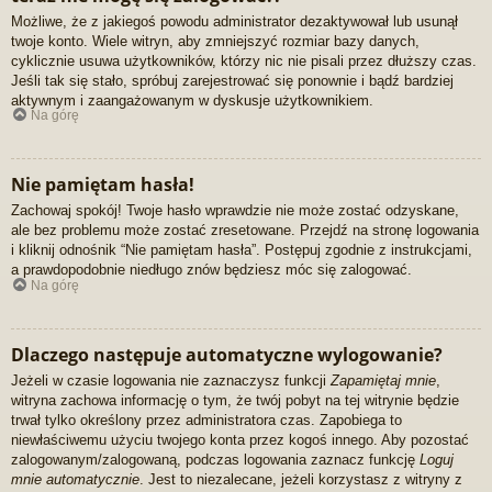
Możliwe, że z jakiegoś powodu administrator dezaktywował lub usunął
twoje konto. Wiele witryn, aby zmniejszyć rozmiar bazy danych,
cyklicznie usuwa użytkowników, którzy nic nie pisali przez dłuższy czas.
Jeśli tak się stało, spróbuj zarejestrować się ponownie i bądź bardziej
aktywnym i zaangażowanym w dyskusje użytkownikiem.
Na górę
Nie pamiętam hasła!
Zachowaj spokój! Twoje hasło wprawdzie nie może zostać odzyskane,
ale bez problemu może zostać zresetowane. Przejdź na stronę logowania
i kliknij odnośnik “Nie pamiętam hasła”. Postępuj zgodnie z instrukcjami,
a prawdopodobnie niedługo znów będziesz móc się zalogować.
Na górę
Dlaczego następuje automatyczne wylogowanie?
Jeżeli w czasie logowania nie zaznaczysz funkcji
Zapamiętaj mnie
,
witryna zachowa informację o tym, że twój pobyt na tej witrynie będzie
trwał tylko określony przez administratora czas. Zapobiega to
niewłaściwemu użyciu twojego konta przez kogoś innego. Aby pozostać
zalogowanym/zalogowaną, podczas logowania zaznacz funkcję
Loguj
mnie automatycznie
. Jest to niezalecane, jeżeli korzystasz z witryny z