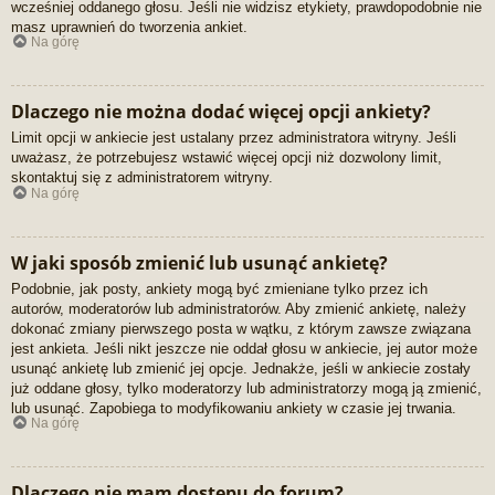
wcześniej oddanego głosu. Jeśli nie widzisz etykiety, prawdopodobnie nie
masz uprawnień do tworzenia ankiet.
Na górę
Dlaczego nie można dodać więcej opcji ankiety?
Limit opcji w ankiecie jest ustalany przez administratora witryny. Jeśli
uważasz, że potrzebujesz wstawić więcej opcji niż dozwolony limit,
skontaktuj się z administratorem witryny.
Na górę
W jaki sposób zmienić lub usunąć ankietę?
Podobnie, jak posty, ankiety mogą być zmieniane tylko przez ich
autorów, moderatorów lub administratorów. Aby zmienić ankietę, należy
dokonać zmiany pierwszego posta w wątku, z którym zawsze związana
jest ankieta. Jeśli nikt jeszcze nie oddał głosu w ankiecie, jej autor może
usunąć ankietę lub zmienić jej opcje. Jednakże, jeśli w ankiecie zostały
już oddane głosy, tylko moderatorzy lub administratorzy mogą ją zmienić,
lub usunąć. Zapobiega to modyfikowaniu ankiety w czasie jej trwania.
Na górę
Dlaczego nie mam dostępu do forum?