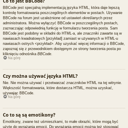
Co to jest BBCode?
BBCode jest specjalną implementacją języka HTML, która daje lepszą
kontrolę formatowania poszczególnych elementów w postach. Używanie
BBCode na forum jest uzależnione od ustawień określanych przez
administratora. Można wyłączyć BBCode w poszczególnych postach,
zaznaczając odpowiednią funkcję w formularzu tworzenia posta. Sam
BBCode jest podobny w składni do HTML-a, ale znaczniki zawarte są w
nawiasach kwadratowych [przykład] zamiast w używanych w HTML-u
nawiasach ostrych <przykład>. Aby uzyskać więcej informacji o BBCode,
zapoznaj się z przewodnikiem dostępnym ze strony tworzenia posta po
kliknięciu odnośnika
BBCode
.
Na górę
Czy można używać języka HTML?
Nie. Nie można używać i przetwarzać znaczników HTML na tej witrynie.
Większość formatowania, które dostarcza HTML, można uzyskać,
używając BBCode.
Na górę
Co to są są emotikony?
Emotikony, zwane też uśmieszkami, to małe obrazki, które mogą być
użyte do wyrażania emocji. Do wyrażania emocji można też stosować