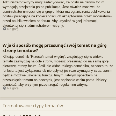
Administrator witryny mógł zadecydować, że posty na danym forum
wymagają przejrzenia przed publikacją. Jest również możliwe, że
administrator umieścił cię w grupie, która ma ograniczenia publikowania
postów polegające na konieczności ich akceptowania przez moderatorów
przed opublikowaniem na forum. Aby uzyskać więcej informacji,
skontaktuj się z administratorem witryny.
Na górę
W jaki sposób mogę przesunąć swój temat na górę
strony tematów?
Klikając odnośnik “Przesuń temat w górę”, znajdujący się w widoku
tematu zazwyczaj na dole strony, możesz przesunąć go na samą górę
pierwszej strony forum. Jeśli nie widać takiego odnośnika, oznacza to, że
funkcja ta jest wyłączona lub nie upłynął jeszcze wymagany czas, zanim
będzie możliwe użycie tej funkcji. Innym, łatwym sposobem na
przesunięcie tematu na początek, jest napisanie w nim posta. Należy
pamiętać, aby przy tym przestrzegać regulaminu witryny.
Na górę
Formatowanie i typy tematów