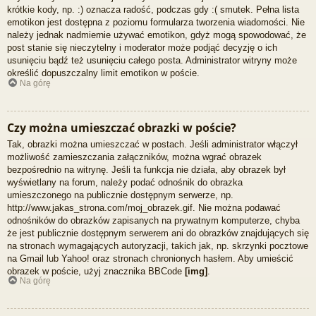
krótkie kody, np. :) oznacza radość, podczas gdy :( smutek. Pełna lista
emotikon jest dostępna z poziomu formularza tworzenia wiadomości. Nie
należy jednak nadmiernie używać emotikon, gdyż mogą spowodować, że
post stanie się nieczytelny i moderator może podjąć decyzję o ich
usunięciu bądź też usunięciu całego posta. Administrator witryny może
określić dopuszczalny limit emotikon w poście.
Na górę
Czy można umieszczać obrazki w poście?
Tak, obrazki można umieszczać w postach. Jeśli administrator włączył
możliwość zamieszczania załączników, można wgrać obrazek
bezpośrednio na witrynę. Jeśli ta funkcja nie działa, aby obrazek był
wyświetlany na forum, należy podać odnośnik do obrazka
umieszczonego na publicznie dostępnym serwerze, np.
http://www.jakas_strona.com/moj_obrazek.gif. Nie można podawać
odnośników do obrazków zapisanych na prywatnym komputerze, chyba
że jest publicznie dostępnym serwerem ani do obrazków znajdujących się
na stronach wymagających autoryzacji, takich jak, np. skrzynki pocztowe
na Gmail lub Yahoo! oraz stronach chronionych hasłem. Aby umieścić
obrazek w poście, użyj znacznika BBCode
[img]
.
Na górę