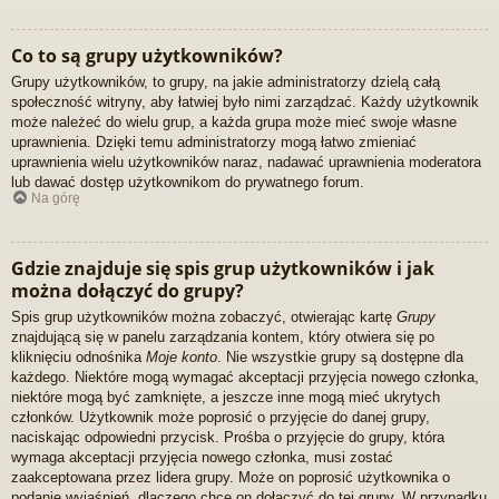
Co to są grupy użytkowników?
Grupy użytkowników, to grupy, na jakie administratorzy dzielą całą
społeczność witryny, aby łatwiej było nimi zarządzać. Każdy użytkownik
może należeć do wielu grup, a każda grupa może mieć swoje własne
uprawnienia. Dzięki temu administratorzy mogą łatwo zmieniać
uprawnienia wielu użytkowników naraz, nadawać uprawnienia moderatora
lub dawać dostęp użytkownikom do prywatnego forum.
Na górę
Gdzie znajduje się spis grup użytkowników i jak
można dołączyć do grupy?
Spis grup użytkowników można zobaczyć, otwierając kartę
Grupy
znajdującą się w panelu zarządzania kontem, który otwiera się po
kliknięciu odnośnika
Moje konto
. Nie wszystkie grupy są dostępne dla
każdego. Niektóre mogą wymagać akceptacji przyjęcia nowego członka,
niektóre mogą być zamknięte, a jeszcze inne mogą mieć ukrytych
członków. Użytkownik może poprosić o przyjęcie do danej grupy,
naciskając odpowiedni przycisk. Prośba o przyjęcie do grupy, która
wymaga akceptacji przyjęcia nowego członka, musi zostać
zaakceptowana przez lidera grupy. Może on poprosić użytkownika o
podanie wyjaśnień, dlaczego chce on dołączyć do tej grupy. W przypadku