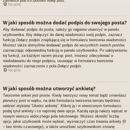
zamieścił pod ich postem nowy post.
Na górę
W jaki sposób można dodać podpis do swojego posta?
Aby dodawać podpis do posta, należy go najpierw utworzyć w panelu
użytkownika. Aby dołączyć do danej wiadomości swój podpis, zaznacz
funkcję
Dołącz podpis
znajdującą się w formularzu tworzenia wiadomości.
Możesz także domyślnie dodawać podpis do wszystkich swoich postów,
zaznaczając odpowiednią funkcję w panelu użytkownika. Po uaktywnieniu
tej funkcji, za każdym razem pisząc post, możesz zdecydować o
niedodawaniu do niego podpisu, usuwając w formularzu tworzenia
wiadomości zaznaczenie z pola
Dołącz podpis
.
Na górę
W jaki sposób można utworzyć ankietę?
Tworzenie ankiet jest proste. Kiedy tworzysz nowy temat bądź zmieniasz
pierwszy post w wątku, na dole formularza tworzenia tematu będziesz
widzieć etykietę “Utwórz ankietę”. Kliknij ją i w otworzonym formularzu
podaj tytuł ankiety i co najmniej dwie opcje. Każdą opcję należy wpisać w
nowym wierszu widocznego pola tekstowego. Możesz określić liczbę
opcji, jakie użytkownik może wybrać, wyznaczyć czas trwania ankiety (0
– bez limitu czasowego), a także umożliwić użytkownikom zmianę