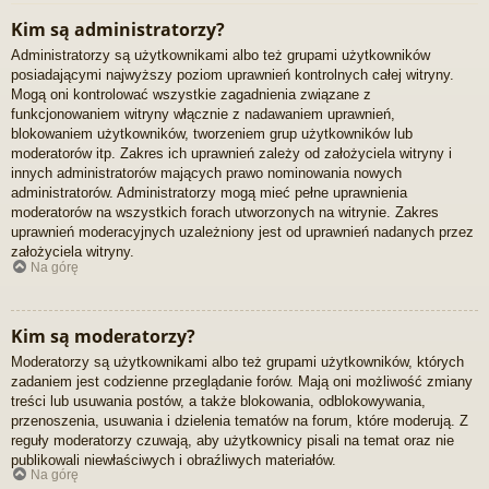
Kim są administratorzy?
Administratorzy są użytkownikami albo też grupami użytkowników
posiadającymi najwyższy poziom uprawnień kontrolnych całej witryny.
Mogą oni kontrolować wszystkie zagadnienia związane z
funkcjonowaniem witryny włącznie z nadawaniem uprawnień,
blokowaniem użytkowników, tworzeniem grup użytkowników lub
moderatorów itp. Zakres ich uprawnień zależy od założyciela witryny i
innych administratorów mających prawo nominowania nowych
administratorów. Administratorzy mogą mieć pełne uprawnienia
moderatorów na wszystkich forach utworzonych na witrynie. Zakres
uprawnień moderacyjnych uzależniony jest od uprawnień nadanych przez
założyciela witryny.
Na górę
Kim są moderatorzy?
Moderatorzy są użytkownikami albo też grupami użytkowników, których
zadaniem jest codzienne przeglądanie forów. Mają oni możliwość zmiany
treści lub usuwania postów, a także blokowania, odblokowywania,
przenoszenia, usuwania i dzielenia tematów na forum, które moderują. Z
reguły moderatorzy czuwają, aby użytkownicy pisali na temat oraz nie
publikowali niewłaściwych i obraźliwych materiałów.
Na górę