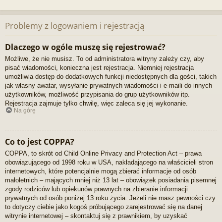
Problemy z logowaniem i rejestracją
Dlaczego w ogóle muszę się rejestrować?
Możliwe, że nie musisz. To od administratora witryny zależy czy, aby
pisać wiadomości, konieczna jest rejestracja. Niemniej rejestracja
umożliwia dostęp do dodatkowych funkcji niedostępnych dla gości, takich
jak własny awatar, wysyłanie prywatnych wiadomości i e-maili do innych
użytkowników, możliwość przypisania do grup użytkowników itp.
Rejestracja zajmuje tylko chwilę, więc zaleca się jej wykonanie.
Na górę
Co to jest COPPA?
COPPA, to skrót od Child Online Privacy and Protection Act – prawa
obowiązującego od 1998 roku w USA, nakładającego na właścicieli stron
internetowych, które potencjalnie mogą zbierać informacje od osób
małoletnich – mających mniej niż 13 lat – obowiązek posiadania pisemnej
zgody rodziców lub opiekunów prawnych na zbieranie informacji
prywatnych od osób poniżej 13 roku życia. Jeżeli nie masz pewności czy
to dotyczy ciebie jako kogoś próbującego zarejestrować się na danej
witrynie internetowej – skontaktuj się z prawnikiem, by uzyskać