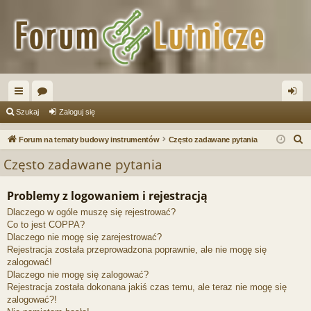
ię
or
al
Szukaj
Zaloguj się
ce
a
og
S
Forum na tematy budowy instrumentów
Często zadawane pytania
j
uj
z
Często zadawane pytania
u
…
si
k
Problemy z logowaniem i rejestracją
ę
a
Dlaczego w ogóle muszę się rejestrować?
j
Co to jest COPPA?
Dlaczego nie mogę się zarejestrować?
Rejestracja została przeprowadzona poprawnie, ale nie mogę się
zalogować!
Dlaczego nie mogę się zalogować?
Rejestracja została dokonana jakiś czas temu, ale teraz nie mogę się
zalogować?!