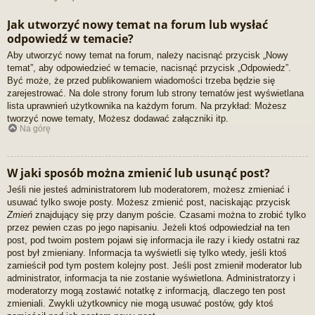
Jak utworzyć nowy temat na forum lub wysłać
odpowiedź w temacie?
Aby utworzyć nowy temat na forum, należy nacisnąć przycisk „Nowy
temat”, aby odpowiedzieć w temacie, nacisnąć przycisk „Odpowiedz”.
Być może, że przed publikowaniem wiadomości trzeba będzie się
zarejestrować. Na dole strony forum lub strony tematów jest wyświetlana
lista uprawnień użytkownika na każdym forum. Na przykład: Możesz
tworzyć nowe tematy, Możesz dodawać załączniki itp.
Na górę
W jaki sposób można zmienić lub usunąć post?
Jeśli nie jesteś administratorem lub moderatorem, możesz zmieniać i
usuwać tylko swoje posty. Możesz zmienić post, naciskając przycisk
Zmień
znajdujący się przy danym poście. Czasami można to zrobić tylko
przez pewien czas po jego napisaniu. Jeżeli ktoś odpowiedział na ten
post, pod twoim postem pojawi się informacja ile razy i kiedy ostatni raz
post był zmieniany. Informacja ta wyświetli się tylko wtedy, jeśli ktoś
zamieścił pod tym postem kolejny post. Jeśli post zmienił moderator lub
administrator, informacja ta nie zostanie wyświetlona. Administratorzy i
moderatorzy mogą zostawić notatkę z informacją, dlaczego ten post
zmieniali. Zwykli użytkownicy nie mogą usuwać postów, gdy ktoś