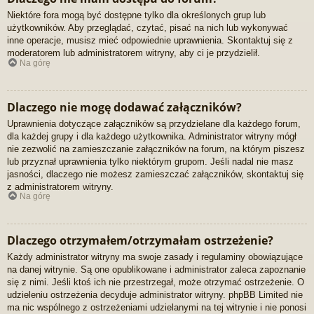
Niektóre fora mogą być dostępne tylko dla określonych grup lub
użytkowników. Aby przeglądać, czytać, pisać na nich lub wykonywać
inne operacje, musisz mieć odpowiednie uprawnienia. Skontaktuj się z
moderatorem lub administratorem witryny, aby ci je przydzielił.
Na górę
Dlaczego nie mogę dodawać załączników?
Uprawnienia dotyczące załączników są przydzielane dla każdego forum,
dla każdej grupy i dla każdego użytkownika. Administrator witryny mógł
nie zezwolić na zamieszczanie załączników na forum, na którym piszesz
lub przyznał uprawnienia tylko niektórym grupom. Jeśli nadal nie masz
jasności, dlaczego nie możesz zamieszczać załączników, skontaktuj się
z administratorem witryny.
Na górę
Dlaczego otrzymałem/otrzymałam ostrzeżenie?
Każdy administrator witryny ma swoje zasady i regulaminy obowiązujące
na danej witrynie. Są one opublikowane i administrator zaleca zapoznanie
się z nimi. Jeśli ktoś ich nie przestrzegał, może otrzymać ostrzeżenie. O
udzieleniu ostrzeżenia decyduje administrator witryny. phpBB Limited nie
ma nic wspólnego z ostrzeżeniami udzielanymi na tej witrynie i nie ponosi