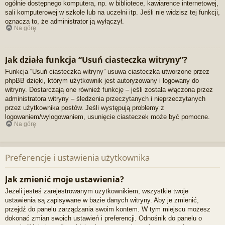
ogólnie dostępnego komputera, np. w bibliotece, kawiarence internetowej,
sali komputerowej w szkole lub na uczelni itp. Jeśli nie widzisz tej funkcji,
oznacza to, że administrator ją wyłączył.
Na górę
Jak działa funkcja “Usuń ciasteczka witryny”?
Funkcja “Usuń ciasteczka witryny” usuwa ciasteczka utworzone przez
phpBB dzięki, którym użytkownik jest autoryzowany i logowany do
witryny. Dostarczają one również funkcję – jeśli została włączona przez
administratora witryny – śledzenia przeczytanych i nieprzeczytanych
przez użytkownika postów. Jeśli występują problemy z
logowaniem/wylogowaniem, usunięcie ciasteczek może być pomocne.
Na górę
Preferencje i ustawienia użytkownika
Jak zmienić moje ustawienia?
Jeżeli jesteś zarejestrowanym użytkownikiem, wszystkie twoje
ustawienia są zapisywane w bazie danych witryny. Aby je zmienić,
przejdź do panelu zarządzania swoim kontem. W tym miejscu możesz
dokonać zmian swoich ustawień i preferencji. Odnośnik do panelu o