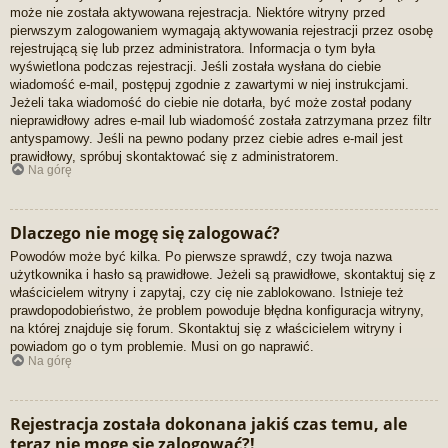
może nie została aktywowana rejestracja. Niektóre witryny przed
pierwszym zalogowaniem wymagają aktywowania rejestracji przez osobę
rejestrującą się lub przez administratora. Informacja o tym była
wyświetlona podczas rejestracji. Jeśli została wysłana do ciebie
wiadomość e-mail, postępuj zgodnie z zawartymi w niej instrukcjami.
Jeżeli taka wiadomość do ciebie nie dotarła, być może został podany
nieprawidłowy adres e-mail lub wiadomość została zatrzymana przez filtr
antyspamowy. Jeśli na pewno podany przez ciebie adres e-mail jest
prawidłowy, spróbuj skontaktować się z administratorem.
Na górę
Dlaczego nie mogę się zalogować?
Powodów może być kilka. Po pierwsze sprawdź, czy twoja nazwa
użytkownika i hasło są prawidłowe. Jeżeli są prawidłowe, skontaktuj się z
właścicielem witryny i zapytaj, czy cię nie zablokowano. Istnieje też
prawdopodobieństwo, że problem powoduje błędna konfiguracja witryny,
na której znajduje się forum. Skontaktuj się z właścicielem witryny i
powiadom go o tym problemie. Musi on go naprawić.
Na górę
Rejestracja została dokonana jakiś czas temu, ale
teraz nie mogę się zalogować?!