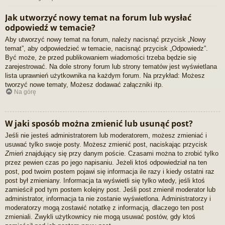
Jak utworzyć nowy temat na forum lub wysłać
odpowiedź w temacie?
Aby utworzyć nowy temat na forum, należy nacisnąć przycisk „Nowy
temat”, aby odpowiedzieć w temacie, nacisnąć przycisk „Odpowiedz”.
Być może, że przed publikowaniem wiadomości trzeba będzie się
zarejestrować. Na dole strony forum lub strony tematów jest wyświetlana
lista uprawnień użytkownika na każdym forum. Na przykład: Możesz
tworzyć nowe tematy, Możesz dodawać załączniki itp.
Na górę
W jaki sposób można zmienić lub usunąć post?
Jeśli nie jesteś administratorem lub moderatorem, możesz zmieniać i
usuwać tylko swoje posty. Możesz zmienić post, naciskając przycisk
Zmień
znajdujący się przy danym poście. Czasami można to zrobić tylko
przez pewien czas po jego napisaniu. Jeżeli ktoś odpowiedział na ten
post, pod twoim postem pojawi się informacja ile razy i kiedy ostatni raz
post był zmieniany. Informacja ta wyświetli się tylko wtedy, jeśli ktoś
zamieścił pod tym postem kolejny post. Jeśli post zmienił moderator lub
administrator, informacja ta nie zostanie wyświetlona. Administratorzy i
moderatorzy mogą zostawić notatkę z informacją, dlaczego ten post
zmieniali. Zwykli użytkownicy nie mogą usuwać postów, gdy ktoś