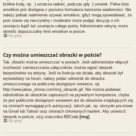
krótkie kody, np. :) oznacza radość, podczas gdy :( smutek. Pełna lista
emotikon jest dostępna z poziomu formularza tworzenia wiadomości. Nie
należy jednak nadmiernie używać emotikon, gdyż mogą spowodować, że
post stanie się nieczytelny i moderator może podjąć decyzję o ich
usunięciu bądź też usunięciu całego posta. Administrator witryny może
określić dopuszczalny limit emotikon w poście.
Na górę
Czy można umieszczać obrazki w poście?
Tak, obrazki można umieszczać w postach. Jeśli administrator włączył
możliwość zamieszczania załączników, można wgrać obrazek
bezpośrednio na witrynę. Jeśli ta funkcja nie działa, aby obrazek był
wyświetlany na forum, należy podać odnośnik do obrazka
umieszczonego na publicznie dostępnym serwerze, np.
http://www.jakas_strona.com/moj_obrazek.gif. Nie można podawać
odnośników do obrazków zapisanych na prywatnym komputerze, chyba
że jest publicznie dostępnym serwerem ani do obrazków znajdujących się
na stronach wymagających autoryzacji, takich jak, np. skrzynki pocztowe
na Gmail lub Yahoo! oraz stronach chronionych hasłem. Aby umieścić
obrazek w poście, użyj znacznika BBCode
[img]
.
Na górę