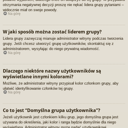
otrzymania negatywnej decyzji proszę nie nękać lidera grupy pytaniami –
widocznie miał on swoje powody.
Na górę
W jaki sposób można zostać liderem grupy?
Lidera grupy zazwyczaj mianuje administrator witryny podczas tworzenia
grupy. Jeśli chcesz utworzyć grupę użytkowników, skontaktuj się z
administratorem, wysyłając do niego prywatną wiadomość.
Na górę
Dlaczego niektóre nazwy użytkowników są
wyświetlane innymi kolorami?
Możliwe, że administrator witryny przypisał kolor członkom grupy, aby
ułatwić identyfikowanie członków tej grupy.
Na górę
Co to jest “Domyślna grupa użytkownika”?
Jeżeli użytkownik jest członkiem kilku grup, jego domyślna grupa jest
używana do określenia, jaki kolor i ranga będzie domyślnie dla niego
wyświetlana. Administrator witryny może nadać użytkownikowi