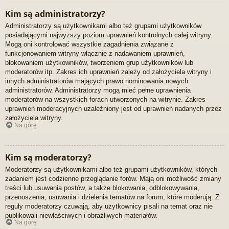
Kim są administratorzy?
Administratorzy są użytkownikami albo też grupami użytkowników
posiadającymi najwyższy poziom uprawnień kontrolnych całej witryny.
Mogą oni kontrolować wszystkie zagadnienia związane z
funkcjonowaniem witryny włącznie z nadawaniem uprawnień,
blokowaniem użytkowników, tworzeniem grup użytkowników lub
moderatorów itp. Zakres ich uprawnień zależy od założyciela witryny i
innych administratorów mających prawo nominowania nowych
administratorów. Administratorzy mogą mieć pełne uprawnienia
moderatorów na wszystkich forach utworzonych na witrynie. Zakres
uprawnień moderacyjnych uzależniony jest od uprawnień nadanych przez
założyciela witryny.
Na górę
Kim są moderatorzy?
Moderatorzy są użytkownikami albo też grupami użytkowników, których
zadaniem jest codzienne przeglądanie forów. Mają oni możliwość zmiany
treści lub usuwania postów, a także blokowania, odblokowywania,
przenoszenia, usuwania i dzielenia tematów na forum, które moderują. Z
reguły moderatorzy czuwają, aby użytkownicy pisali na temat oraz nie
publikowali niewłaściwych i obraźliwych materiałów.
Na górę