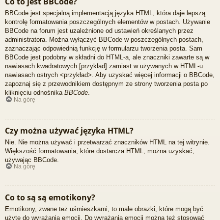
Co to jest BBCode?
BBCode jest specjalną implementacją języka HTML, która daje lepszą
kontrolę formatowania poszczególnych elementów w postach. Używanie
BBCode na forum jest uzależnione od ustawień określanych przez
administratora. Można wyłączyć BBCode w poszczególnych postach,
zaznaczając odpowiednią funkcję w formularzu tworzenia posta. Sam
BBCode jest podobny w składni do HTML-a, ale znaczniki zawarte są w
nawiasach kwadratowych [przykład] zamiast w używanych w HTML-u
nawiasach ostrych <przykład>. Aby uzyskać więcej informacji o BBCode,
zapoznaj się z przewodnikiem dostępnym ze strony tworzenia posta po
kliknięciu odnośnika
BBCode
.
Na górę
Czy można używać języka HTML?
Nie. Nie można używać i przetwarzać znaczników HTML na tej witrynie.
Większość formatowania, które dostarcza HTML, można uzyskać,
używając BBCode.
Na górę
Co to są są emotikony?
Emotikony, zwane też uśmieszkami, to małe obrazki, które mogą być
użyte do wyrażania emocji. Do wyrażania emocji można też stosować