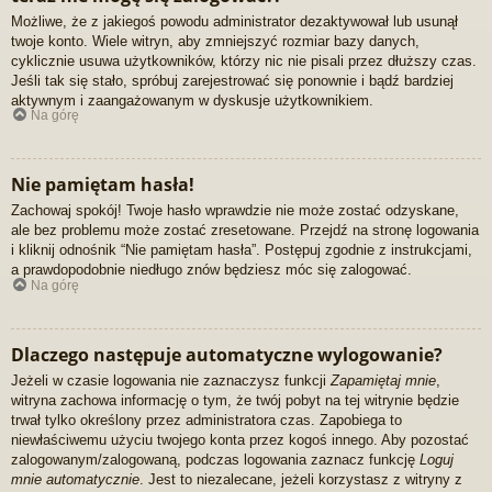
Możliwe, że z jakiegoś powodu administrator dezaktywował lub usunął
twoje konto. Wiele witryn, aby zmniejszyć rozmiar bazy danych,
cyklicznie usuwa użytkowników, którzy nic nie pisali przez dłuższy czas.
Jeśli tak się stało, spróbuj zarejestrować się ponownie i bądź bardziej
aktywnym i zaangażowanym w dyskusje użytkownikiem.
Na górę
Nie pamiętam hasła!
Zachowaj spokój! Twoje hasło wprawdzie nie może zostać odzyskane,
ale bez problemu może zostać zresetowane. Przejdź na stronę logowania
i kliknij odnośnik “Nie pamiętam hasła”. Postępuj zgodnie z instrukcjami,
a prawdopodobnie niedługo znów będziesz móc się zalogować.
Na górę
Dlaczego następuje automatyczne wylogowanie?
Jeżeli w czasie logowania nie zaznaczysz funkcji
Zapamiętaj mnie
,
witryna zachowa informację o tym, że twój pobyt na tej witrynie będzie
trwał tylko określony przez administratora czas. Zapobiega to
niewłaściwemu użyciu twojego konta przez kogoś innego. Aby pozostać
zalogowanym/zalogowaną, podczas logowania zaznacz funkcję
Loguj
mnie automatycznie
. Jest to niezalecane, jeżeli korzystasz z witryny z