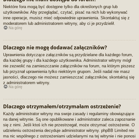
Niektóre fora mogą być dostępne tylko dla określonych grup lub
użytkowników. Aby przeglądać, czytać, pisać na nich lub wykonywać
inne operacje, musisz mieć odpowiednie uprawnienia. Skontaktuj się z
moderatorem lub administratorem witryny, aby ci je przydzielił.
Na górę
Dlaczego nie mogę dodawać załączników?
Uprawnienia dotyczące załączników są przydzielane dla każdego forum,
dla każdej grupy i dla każdego użytkownika. Administrator witryny mógł
nie zezwolić na zamieszczanie załączników na forum, na którym piszesz
lub przyznał uprawnienia tylko niektórym grupom. Jeśli nadal nie masz
jasności, dlaczego nie możesz zamieszczać załączników, skontaktuj się
z administratorem witryny.
Na górę
Dlaczego otrzymałem/otrzymałam ostrzeżenie?
Każdy administrator witryny ma swoje zasady i regulaminy obowiązujące
na danej witrynie. Są one opublikowane i administrator zaleca zapoznanie
się z nimi. Jeśli ktoś ich nie przestrzegał, może otrzymać ostrzeżenie. O
udzieleniu ostrzeżenia decyduje administrator witryny. phpBB Limited nie
ma nic wspólnego z ostrzeżeniami udzielanymi na tej witrynie i nie ponosi