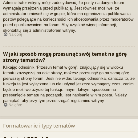
Administrator witryny mógł zadecydować, że posty na danym forum
wymagają przejrzenia przed publikacją. Jest również możliwe, że
administrator umieścił cię w grupie, która ma ograniczenia publikowania
postów polegające na konieczności ich akceptowania przez moderatorów
przed opublikowaniem na forum. Aby uzyskać więcej informacji,
skontaktuj się z administratorem witryny.
Na górę
W jaki sposób mogę przesunąć swój temat na górę
strony tematów?
Klikając odnośnik “Przesuń temat w górę”, znajdujący się w widoku
tematu zazwyczaj na dole strony, możesz przesunąć go na samą górę
pierwszej strony forum. Jeśli nie widać takiego odnośnika, oznacza to, że
funkcja ta jest wyłączona lub nie upłynął jeszcze wymagany czas, zanim
będzie możliwe użycie tej funkcji. Innym, łatwym sposobem na
przesunięcie tematu na początek, jest napisanie w nim posta. Należy
pamiętać, aby przy tym przestrzegać regulaminu witryny.
Na górę
Formatowanie i typy tematów