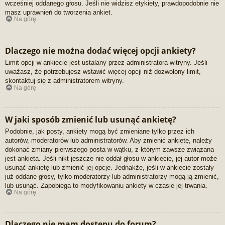
wcześniej oddanego głosu. Jeśli nie widzisz etykiety, prawdopodobnie nie
masz uprawnień do tworzenia ankiet.
Na górę
Dlaczego nie można dodać więcej opcji ankiety?
Limit opcji w ankiecie jest ustalany przez administratora witryny. Jeśli
uważasz, że potrzebujesz wstawić więcej opcji niż dozwolony limit,
skontaktuj się z administratorem witryny.
Na górę
W jaki sposób zmienić lub usunąć ankietę?
Podobnie, jak posty, ankiety mogą być zmieniane tylko przez ich
autorów, moderatorów lub administratorów. Aby zmienić ankietę, należy
dokonać zmiany pierwszego posta w wątku, z którym zawsze związana
jest ankieta. Jeśli nikt jeszcze nie oddał głosu w ankiecie, jej autor może
usunąć ankietę lub zmienić jej opcje. Jednakże, jeśli w ankiecie zostały
już oddane głosy, tylko moderatorzy lub administratorzy mogą ją zmienić,
lub usunąć. Zapobiega to modyfikowaniu ankiety w czasie jej trwania.
Na górę
Dlaczego nie mam dostępu do forum?