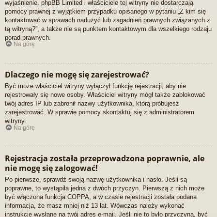
wyjaśnienie. phpBB Limited i właściciele tej witryny nie dostarczają
pomocy prawnej z wyjątkiem przypadku opisanego w pytaniu „Z kim się
kontaktować w sprawach nadużyć lub zagadnień prawnych związanych z
tą witryną?”, a także nie są punktem kontaktowym dla wszelkiego rodzaju
porad prawnych.
Na górę
Dlaczego nie mogę się zarejestrować?
Być może właściciel witryny wyłączył funkcję rejestracji, aby nie
rejestrowały się nowe osoby. Właściciel witryny mógł także zablokować
twój adres IP lub zabronił nazwy użytkownika, którą próbujesz
zarejestrować. W sprawie pomocy skontaktuj się z administratorem
witryny.
Na górę
Rejestracja została przeprowadzona poprawnie, ale
nie mogę się zalogować!
Po pierwsze, sprawdź swoją nazwę użytkownika i hasło. Jeśli są
poprawne, to wystąpiła jedna z dwóch przyczyn. Pierwszą z nich może
być włączona funkcja COPPA, a w czasie rejestracji została podana
informacja, że masz mniej niż 13 lat. Wówczas należy wykonać
instrukcje wysłane na twój adres e-mail. Jeśli nie to było przyczyną, być