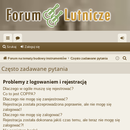
ię
or
al
Szukaj
Zaloguj się
ce
a
og
S
Forum na tematy budowy instrumentów
Często zadawane pytania
j
uj
z
Często zadawane pytania
u
…
si
k
Problemy z logowaniem i rejestracją
ę
a
Dlaczego w ogóle muszę się rejestrować?
j
Co to jest COPPA?
Dlaczego nie mogę się zarejestrować?
Rejestracja została przeprowadzona poprawnie, ale nie mogę się
zalogować!
Dlaczego nie mogę się zalogować?
Rejestracja została dokonana jakiś czas temu, ale teraz nie mogę się
zalogować?!