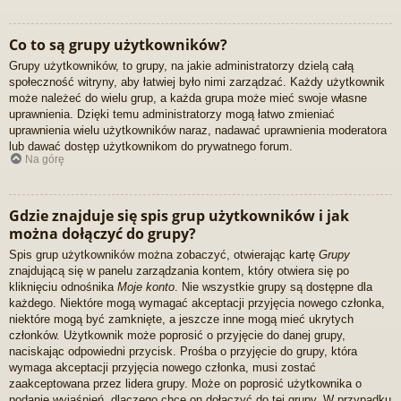
Co to są grupy użytkowników?
Grupy użytkowników, to grupy, na jakie administratorzy dzielą całą
społeczność witryny, aby łatwiej było nimi zarządzać. Każdy użytkownik
może należeć do wielu grup, a każda grupa może mieć swoje własne
uprawnienia. Dzięki temu administratorzy mogą łatwo zmieniać
uprawnienia wielu użytkowników naraz, nadawać uprawnienia moderatora
lub dawać dostęp użytkownikom do prywatnego forum.
Na górę
Gdzie znajduje się spis grup użytkowników i jak
można dołączyć do grupy?
Spis grup użytkowników można zobaczyć, otwierając kartę
Grupy
znajdującą się w panelu zarządzania kontem, który otwiera się po
kliknięciu odnośnika
Moje konto
. Nie wszystkie grupy są dostępne dla
każdego. Niektóre mogą wymagać akceptacji przyjęcia nowego członka,
niektóre mogą być zamknięte, a jeszcze inne mogą mieć ukrytych
członków. Użytkownik może poprosić o przyjęcie do danej grupy,
naciskając odpowiedni przycisk. Prośba o przyjęcie do grupy, która
wymaga akceptacji przyjęcia nowego członka, musi zostać
zaakceptowana przez lidera grupy. Może on poprosić użytkownika o
podanie wyjaśnień, dlaczego chce on dołączyć do tej grupy. W przypadku