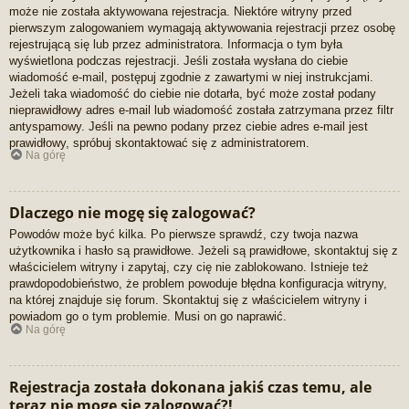
może nie została aktywowana rejestracja. Niektóre witryny przed
pierwszym zalogowaniem wymagają aktywowania rejestracji przez osobę
rejestrującą się lub przez administratora. Informacja o tym była
wyświetlona podczas rejestracji. Jeśli została wysłana do ciebie
wiadomość e-mail, postępuj zgodnie z zawartymi w niej instrukcjami.
Jeżeli taka wiadomość do ciebie nie dotarła, być może został podany
nieprawidłowy adres e-mail lub wiadomość została zatrzymana przez filtr
antyspamowy. Jeśli na pewno podany przez ciebie adres e-mail jest
prawidłowy, spróbuj skontaktować się z administratorem.
Na górę
Dlaczego nie mogę się zalogować?
Powodów może być kilka. Po pierwsze sprawdź, czy twoja nazwa
użytkownika i hasło są prawidłowe. Jeżeli są prawidłowe, skontaktuj się z
właścicielem witryny i zapytaj, czy cię nie zablokowano. Istnieje też
prawdopodobieństwo, że problem powoduje błędna konfiguracja witryny,
na której znajduje się forum. Skontaktuj się z właścicielem witryny i
powiadom go o tym problemie. Musi on go naprawić.
Na górę
Rejestracja została dokonana jakiś czas temu, ale
teraz nie mogę się zalogować?!