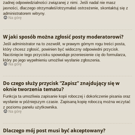
żadnej odpowiedzialności związanej z nimi. Jeśli nadal nie masz
jasności, dlaczego otrzymałeś/otrzymałaś ostrzeżenie, skontaktuj się z
administratorem witryny.
Na górę
W jaki sposób można zgłosić posty moderatorowi?
Jeśli administrator na to zezwolił, w prawym górnym rogu treści posta,
który chcesz zgłosić, powinien być widoczny odpowiedni przycisk.
Naciśnięcie tego przycisku spowoduje przeniesienie cię do formularza,
który po jego wypełnieniu umożliwi wysłanie zgłoszenia.
Na górę
Do czego służy przycisk “Zapisz” znajdujący się w
oknie tworzenia tematu?
Funkcja ta umożliwia zapisanie kopii roboczej i dokończenie pisania oraz
wysłanie w późniejszym czasie. Zapisaną kopię roboczą można wczytać
z poziomu panelu użytkownika.
Na górę
Dlaczego mój post musi być akceptowany?