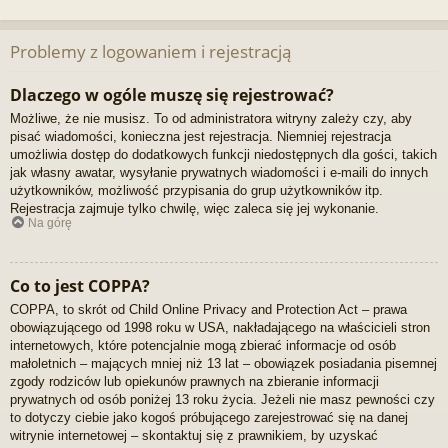
Problemy z logowaniem i rejestracją
Dlaczego w ogóle muszę się rejestrować?
Możliwe, że nie musisz. To od administratora witryny zależy czy, aby
pisać wiadomości, konieczna jest rejestracja. Niemniej rejestracja
umożliwia dostęp do dodatkowych funkcji niedostępnych dla gości, takich
jak własny awatar, wysyłanie prywatnych wiadomości i e-maili do innych
użytkowników, możliwość przypisania do grup użytkowników itp.
Rejestracja zajmuje tylko chwilę, więc zaleca się jej wykonanie.
Na górę
Co to jest COPPA?
COPPA, to skrót od Child Online Privacy and Protection Act – prawa
obowiązującego od 1998 roku w USA, nakładającego na właścicieli stron
internetowych, które potencjalnie mogą zbierać informacje od osób
małoletnich – mających mniej niż 13 lat – obowiązek posiadania pisemnej
zgody rodziców lub opiekunów prawnych na zbieranie informacji
prywatnych od osób poniżej 13 roku życia. Jeżeli nie masz pewności czy
to dotyczy ciebie jako kogoś próbującego zarejestrować się na danej
witrynie internetowej – skontaktuj się z prawnikiem, by uzyskać