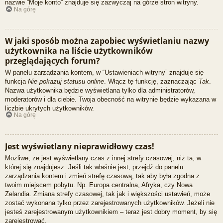
nazwie “Moje konto” znajduje się zazwyczaj na górze stron witryny.
Na górę
W jaki sposób można zapobiec wyświetlaniu nazwy
użytkownika na liście użytkowników
przeglądających forum?
W panelu zarządzania kontem, w “Ustawieniach witryny” znajduje się
funkcja
Nie pokazuj statusu online
. Włącz tę funkcję, zaznaczając
Tak
.
Nazwa użytkownika będzie wyświetlana tylko dla administratorów,
moderatorów i dla ciebie. Twoja obecność na witrynie będzie wykazana w
liczbie ukrytych użytkowników.
Na górę
Jest wyświetlany nieprawidłowy czas!
Możliwe, że jest wyświetlany czas z innej strefy czasowej, niż ta, w
której się znajdujesz. Jeśli tak właśnie jest, przejdź do panelu
zarządzania kontem i zmień strefę czasową, tak aby była zgodna z
twoim miejscem pobytu. Np. Europa centralna, Afryka, czy Nowa
Zelandia. Zmiana strefy czasowej, tak jak i większości ustawień, może
zostać wykonana tylko przez zarejestrowanych użytkowników. Jeżeli nie
jesteś zarejestrowanym użytkownikiem – teraz jest dobry moment, by się
zarejestrować.