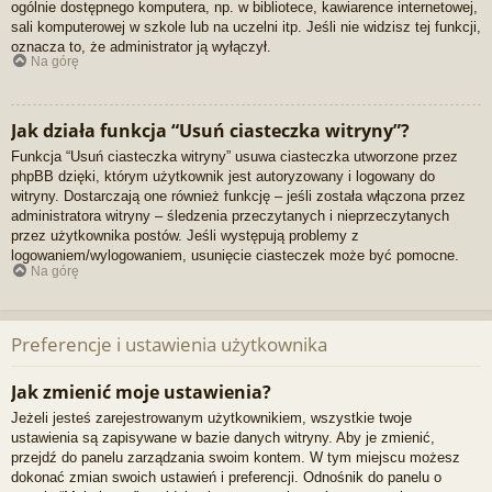
ogólnie dostępnego komputera, np. w bibliotece, kawiarence internetowej,
sali komputerowej w szkole lub na uczelni itp. Jeśli nie widzisz tej funkcji,
oznacza to, że administrator ją wyłączył.
Na górę
Jak działa funkcja “Usuń ciasteczka witryny”?
Funkcja “Usuń ciasteczka witryny” usuwa ciasteczka utworzone przez
phpBB dzięki, którym użytkownik jest autoryzowany i logowany do
witryny. Dostarczają one również funkcję – jeśli została włączona przez
administratora witryny – śledzenia przeczytanych i nieprzeczytanych
przez użytkownika postów. Jeśli występują problemy z
logowaniem/wylogowaniem, usunięcie ciasteczek może być pomocne.
Na górę
Preferencje i ustawienia użytkownika
Jak zmienić moje ustawienia?
Jeżeli jesteś zarejestrowanym użytkownikiem, wszystkie twoje
ustawienia są zapisywane w bazie danych witryny. Aby je zmienić,
przejdź do panelu zarządzania swoim kontem. W tym miejscu możesz
dokonać zmian swoich ustawień i preferencji. Odnośnik do panelu o