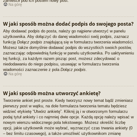
zamieścił pod ich postem nowy post.
Na górę
W jaki sposób można dodać podpis do swojego posta?
Aby dodawać podpis do posta, należy go najpierw utworzyć w panelu
użytkownika. Aby dołączyć do danej wiadomości swój podpis, zaznacz
funkcję
Dołącz podpis
znajdującą się w formularzu tworzenia wiadomości.
Możesz także domyślnie dodawać podpis do wszystkich swoich postów,
zaznaczając odpowiednią funkcję w panelu użytkownika. Po uaktywnieniu
tej funkcji, za każdym razem pisząc post, możesz zdecydować o
niedodawaniu do niego podpisu, usuwając w formularzu tworzenia
wiadomości zaznaczenie z pola
Dołącz podpis
.
Na górę
W jaki sposób można utworzyć ankietę?
Tworzenie ankiet jest proste. Kiedy tworzysz nowy temat bądź zmieniasz
pierwszy post w wątku, na dole formularza tworzenia tematu będziesz
widzieć etykietę “Utwórz ankietę”. Kliknij ją i w otworzonym formularzu
podaj tytuł ankiety i co najmniej dwie opcje. Każdą opcję należy wpisać w
nowym wierszu widocznego pola tekstowego. Możesz określić liczbę
opcji, jakie użytkownik może wybrać, wyznaczyć czas trwania ankiety (0
– bez limitu czasowego), a także umożliwić użytkownikom zmianę