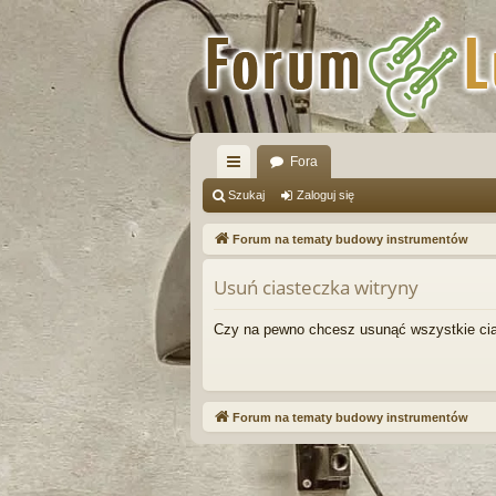
Fora
ię
Szukaj
Zaloguj się
ce
Forum na tematy budowy instrumentów
j
Usuń ciasteczka witryny
…
Czy na pewno chcesz usunąć wszystkie cia
Forum na tematy budowy instrumentów