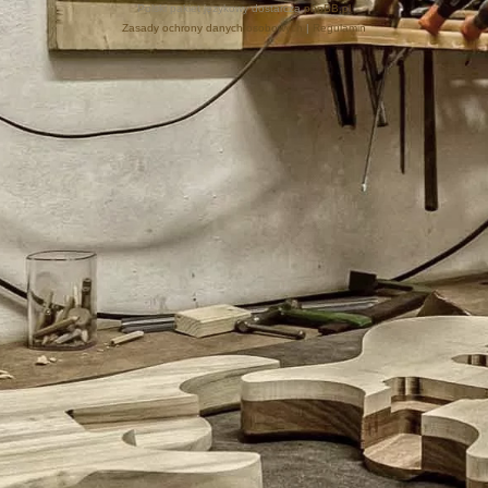
Polski pakiet językowy dostarcza
phpBB.pl
Zasady ochrony danych osobowych
|
Regulamin