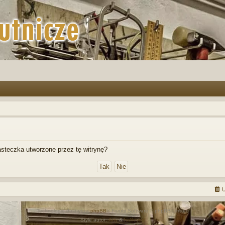
steczka utworzone przez tę witrynę?
U
Technologię dostarcza
phpBB
® Forum Software © phpBB Limited
Style autor:
Arty
&
halilesen