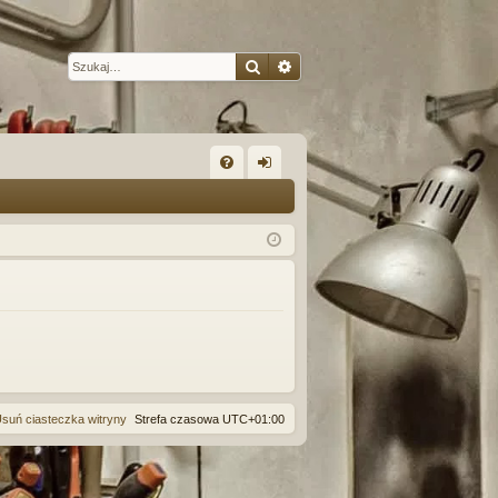
Szukaj
Wyszukiwanie zaawansow
W
FA
al
Q
og
uj
si
ę
suń ciasteczka witryny
Strefa czasowa
UTC+01:00