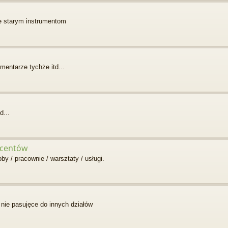
ie starym instrumentom
mentarze tychże itd...
d...
ucentów
 / pracownie / warsztaty / usługi.
nie pasujęce do innych działów