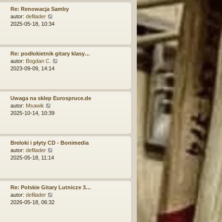
j
i
n
e
Re: Renowacja Samby
o
t
W
autor:
defilader
w
l
y
2025-05-18, 10:34
s
n
ś
z
a
w
y
j
i
p
n
e
Re: podłokietnik gitary klasy…
o
o
t
W
autor:
Bogdan C.
s
w
l
y
2023-09-09, 14:14
t
s
n
ś
z
a
w
y
j
i
p
n
e
Uwaga na sklep Eurospruce.de
o
W
o
t
autor:
Msawik
s
y
w
l
2025-10-14, 10:39
t
ś
s
n
w
z
a
i
y
j
e
p
n
Breloki i płyty CD - Bonimedia
t
o
W
o
autor:
defilader
l
s
y
w
2025-05-18, 11:14
n
t
ś
s
a
w
z
j
i
y
n
e
p
Re: Polskie Gitary Lutnicze 3…
o
t
W
o
autor:
defilader
w
l
y
s
2026-05-18, 06:32
s
n
ś
t
z
a
w