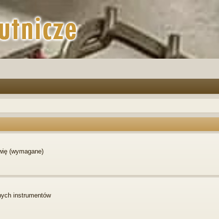
awię (wymagane)
nych instrumentów