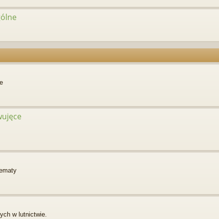
gólne
e
rwujęce
hematy
ch w lutnictwie.