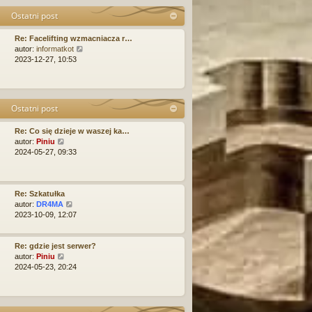
n
p
e
Ostatni post
o
o
t
w
s
l
Re: Facelifting wzmacniacza r…
s
t
n
W
autor:
informatkot
z
a
y
2023-12-27, 10:53
y
j
ś
p
n
w
o
o
i
s
w
e
t
s
Ostatni post
t
z
l
y
Re: Co się dzieje w waszej ka…
n
p
W
autor:
Piniu
a
o
y
2024-05-27, 09:33
j
s
ś
n
t
w
o
i
w
e
Re: Szkatułka
s
t
W
autor:
DR4MA
z
l
y
2023-10-09, 12:07
y
n
ś
p
a
w
o
j
i
Re: gdzie jest serwer?
s
n
W
e
autor:
Piniu
t
o
y
t
2024-05-23, 20:24
w
ś
l
s
w
n
z
i
a
y
e
j