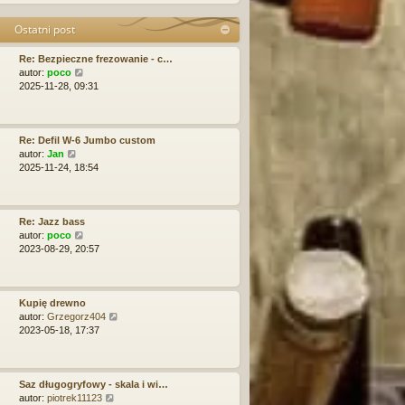
j
y
i
n
p
e
Ostatni post
o
o
t
w
s
l
Re: Bezpieczne frezowanie - c…
s
t
n
W
autor:
poco
z
a
y
2025-11-28, 09:31
y
j
ś
p
n
w
o
o
i
s
w
e
Re: Defil W-6 Jumbo custom
t
s
W
t
autor:
Jan
z
y
l
2025-11-24, 18:54
y
ś
n
p
w
a
o
i
j
s
e
n
Re: Jazz bass
t
t
o
W
autor:
poco
l
w
y
2023-08-29, 20:57
n
s
ś
a
z
w
j
y
i
n
p
e
Kupię drewno
o
o
t
W
autor:
Grzegorz404
w
s
l
y
2023-05-18, 17:37
s
t
n
ś
z
a
w
y
j
i
p
n
e
Saz długogryfowy - skala i wi…
o
o
W
t
autor:
piotrek11123