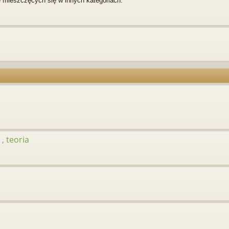
 mieszczęcych się w innych kategoriach.
, teoria