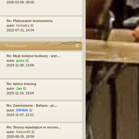
s
w
y
l
2026-03-06, 08:05
t
s
ś
n
z
w
a
y
i
j
p
e
n
Re: Plekowanie instrumentu
o
W
t
o
autor:
herbatka
s
y
l
w
2022-07-21, 14:34
t
ś
n
s
w
a
z
i
j
y
Ostatni post
e
n
p
t
o
o
Re: Moje kolejne budowy - węt…
l
w
s
W
autor:
poco
n
s
t
y
2023-11-08, 13:58
a
z
ś
j
y
w
n
p
i
o
o
e
Re: lattice bracing
w
s
W
t
autor:
Jan
s
t
y
l
2025-11-24, 19:04
z
ś
n
y
w
a
p
Re: Zamówienie - Befana - pi…
i
j
o
W
autor:
DR4MA
e
n
s
y
2024-11-07, 13:21
t
o
t
ś
l
w
w
n
s
Re: Struny wpadajęce w rezona…
i
a
z
W
autor:
Nelson89
e
j
y
y
2020-08-25, 18:59
t