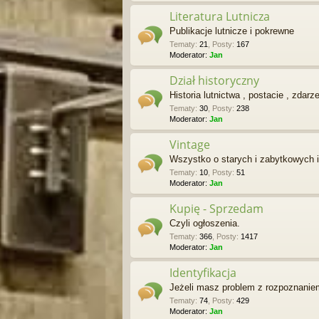
Literatura Lutnicza
Publikacje lutnicze i pokrewne
Tematy
:
21
,
Posty
:
167
Moderator:
Jan
Dział historyczny
Historia lutnictwa , postacie , zdarz
Tematy
:
30
,
Posty
:
238
Moderator:
Jan
Vintage
Wszystko o starych i zabytkowych 
Tematy
:
10
,
Posty
:
51
Moderator:
Jan
Kupię - Sprzedam
Czyli ogłoszenia.
Tematy
:
366
,
Posty
:
1417
Moderator:
Jan
Identyfikacja
Jeżeli masz problem z rozpoznaniem 
Tematy
:
74
,
Posty
:
429
Moderator:
Jan