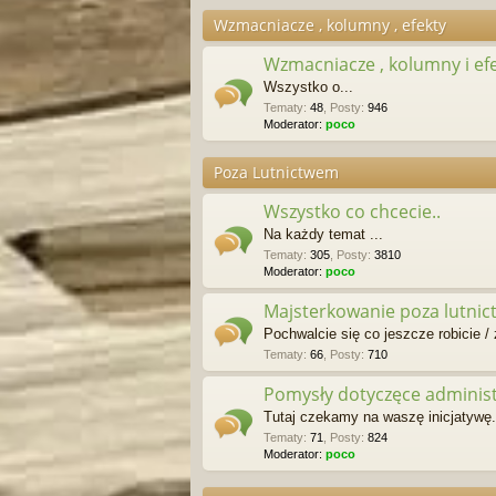
Wzmacniacze , kolumny , efekty
Wzmacniacze , kolumny i ef
Wszystko o...
Tematy
:
48
,
Posty
:
946
Moderator:
poco
Poza Lutnictwem
Wszystko co chcecie..
Na każdy temat ...
Tematy
:
305
,
Posty
:
3810
Moderator:
poco
Majsterkowanie poza lutni
Pochwalcie się co jeszcze robicie / z
Tematy
:
66
,
Posty
:
710
Pomysły dotyczęce administr
Tutaj czekamy na waszę inicjatywę..
Tematy
:
71
,
Posty
:
824
Moderator:
poco