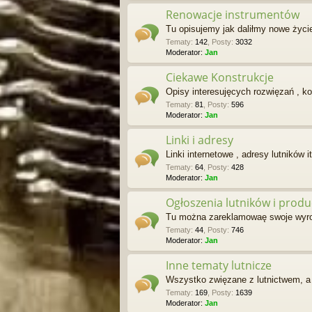
Renowacje instrumentów
Tu opisujemy jak daliłmy nowe życ
Tematy
:
142
,
Posty
:
3032
Moderator:
Jan
Ciekawe Konstrukcje
Opisy interesujęcych rozwięzań , ko
Tematy
:
81
,
Posty
:
596
Moderator:
Jan
Linki i adresy
Linki internetowe , adresy lutników it
Tematy
:
64
,
Posty
:
428
Moderator:
Jan
Ogłoszenia lutników i prod
Tu można zareklamowaę swoje wyroby
Tematy
:
44
,
Posty
:
746
Moderator:
Jan
Inne tematy lutnicze
Wszystko zwięzane z lutnictwem, a 
Tematy
:
169
,
Posty
:
1639
Moderator:
Jan