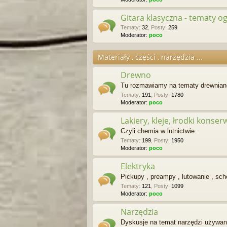
Gitara klasyczna - tematy o
Tematy
:
32
,
Posty
:
259
Moderator:
poco
Materiały , części , narzędzia ...
Drewno
Tu rozmawiamy na tematy drewnian
Tematy
:
191
,
Posty
:
1780
Moderator:
poco
Lakiery, kleje, łrodki konse
Czyli chemia w lutnictwie.
Tematy
:
199
,
Posty
:
1950
Moderator:
poco
Elektryka
Pickupy , preampy , lutowanie , sc
Tematy
:
121
,
Posty
:
1099
Moderator:
poco
Narzędzia
Dyskusje na temat narzędzi używany