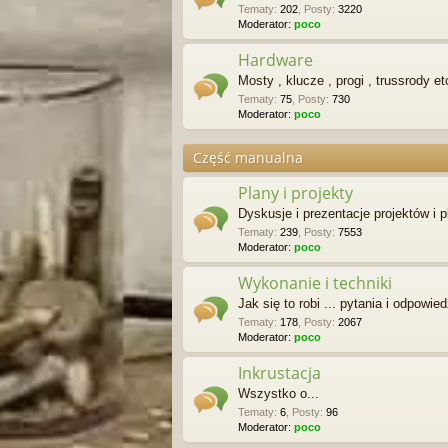
Tematy
:
202
,
Posty
:
3220
Moderator:
poco
Hardware
Mosty , klucze , progi , trussrody et
Tematy
:
75
,
Posty
:
730
Moderator:
poco
Część manualna
Plany i projekty
Dyskusje i prezentacje projektów i 
Tematy
:
239
,
Posty
:
7553
Moderator:
poco
Wykonanie i techniki
Jak się to robi ... pytania i odpowied
Tematy
:
178
,
Posty
:
2067
Moderator:
poco
Inkrustacja
Wszystko o...
Tematy
:
6
,
Posty
:
96
Moderator:
poco