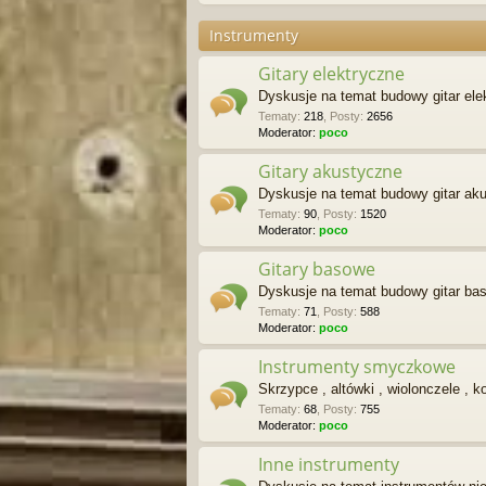
Instrumenty
Gitary elektryczne
Dyskusje na temat budowy gitar ele
Tematy
:
218
,
Posty
:
2656
Moderator:
poco
Gitary akustyczne
Dyskusje na temat budowy gitar ak
Tematy
:
90
,
Posty
:
1520
Moderator:
poco
Gitary basowe
Dyskusje na temat budowy gitar ba
Tematy
:
71
,
Posty
:
588
Moderator:
poco
Instrumenty smyczkowe
Skrzypce , altówki , wiolonczele , k
Tematy
:
68
,
Posty
:
755
Moderator:
poco
Inne instrumenty