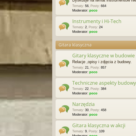
Dyskusje na temat instrumentów nie
Tematy
:
56
,
Posty
:
664
Moderator:
poco
Instrumenty i Hi-Tech
Tematy
:
2
,
Posty
:
24
Moderator:
poco
Gitara klasyczna
Gitary klasyczne w budowie
Relacje ,opisy i zdjęcia z budowy.
Tematy
:
21
,
Posty
:
857
Moderator:
poco
Techniczne aspekty budowy 
Tematy
:
22
,
Posty
:
384
Moderator:
poco
Narzędzia
Tematy
:
30
,
Posty
:
458
Moderator:
poco
Gitara klasyczna w akcji
Tematy
:
9
,
Posty
:
109
Moderator:
poco