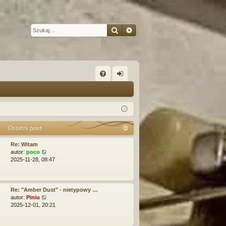
Szukaj
Wyszukiwanie zaawansow
W
FA
al
Q
og
uj
Ostatni post
si
Re: Witam
ę
W
autor:
poco
y
2025-11-28, 08:47
ś
w
i
e
Re: "Amber Dust" - nietypowy …
t
W
autor:
Piniu
l
y
2025-12-01, 20:21
n
ś
a
w