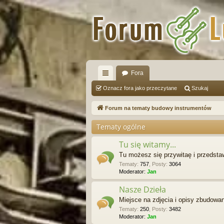
Fora
ię
Oznacz fora jako przeczytane
Szukaj
ce
Forum na tematy budowy instrumentów
j
Tematy ogólne
…
Tu się witamy...
Tu możesz się przywitaę i przedst
Tematy
:
757
,
Posty
:
3064
Moderator:
Jan
Nasze Dzieła
Miejsce na zdjęcia i opisy zbudowa
Tematy
:
250
,
Posty
:
3482
Moderator:
Jan