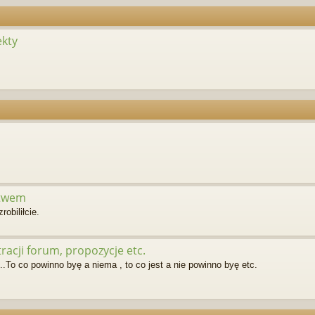
ekty
ctwem
robiliłcie.
acji forum, propozycje etc.
.To co powinno byę a niema , to co jest a nie powinno byę etc.