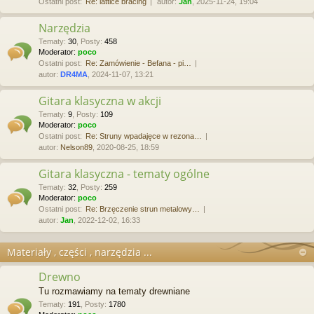
Ostatni post:
Re: lattice bracing
autor:
Jan
, 2025-11-24, 19:04
Narzędzia
Tematy
:
30
,
Posty
:
458
Moderator:
poco
Ostatni post:
Re: Zamówienie - Befana - pi…
autor:
DR4MA
, 2024-11-07, 13:21
Gitara klasyczna w akcji
Tematy
:
9
,
Posty
:
109
Moderator:
poco
Ostatni post:
Re: Struny wpadajęce w rezona…
autor:
Nelson89
, 2020-08-25, 18:59
Gitara klasyczna - tematy ogólne
Tematy
:
32
,
Posty
:
259
Moderator:
poco
Ostatni post:
Re: Brzęczenie strun metalowy…
autor:
Jan
, 2022-12-02, 16:33
Materiały , części , narzędzia ...
Drewno
Tu rozmawiamy na tematy drewniane
Tematy
:
191
,
Posty
:
1780