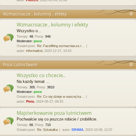
Wzmacniacze , kolumny , efekty
Wzmacniacze , kolumny i efekty
Wszystko o...
Tematy
:
48
,
Posty
:
946
Moderator:
poco
Ostatni post:
Re: Facelifting wzmacniacza r…
autor:
informatkot
, 2023-12-27, 10:53
Poza Lutnictwem
Wszystko co chcecie..
Na każdy temat ...
Tematy
:
305
,
Posty
:
3810
Moderator:
poco
Ostatni post:
Re: Co się dzieje w waszej ka…
autor:
Piniu
, 2024-05-27, 09:33
Majsterkowanie poza lutnictwem
Pochwalcie się co jeszcze robicie / zrobiliłcie.
Tematy
:
66
,
Posty
:
710
Ostatni post:
Re: Szkatułka
autor:
DR4MA
, 2023-10-09, 12:07