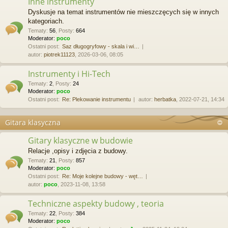
Inne instrumenty
Dyskusje na temat instrumentów nie mieszczęcych się w innych
kategoriach.
Tematy
:
56
,
Posty
:
664
Moderator:
poco
Ostatni post:
Saz długogryfowy - skala i wi…
autor:
piotrek11123
, 2026-03-06, 08:05
Instrumenty i Hi-Tech
Tematy
:
2
,
Posty
:
24
Moderator:
poco
Ostatni post:
Re: Plekowanie instrumentu
autor:
herbatka
, 2022-07-21, 14:34
Gitara klasyczna
Gitary klasyczne w budowie
Relacje ,opisy i zdjęcia z budowy.
Tematy
:
21
,
Posty
:
857
Moderator:
poco
Ostatni post:
Re: Moje kolejne budowy - węt…
autor:
poco
, 2023-11-08, 13:58
Techniczne aspekty budowy , teoria
Tematy
:
22
,
Posty
:
384
Moderator:
poco