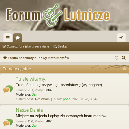
ię
or
al
Oznacz fora jako przeczytane
Szukaj
ce
a
og
S
Forum na tematy budowy instrumentów
j
uj
z
Tematy ogólne
u
…
si
k
Tu się witamy...
ę
a
Tu możesz się przywitaę i przedstawię (wymagane)
j
Tematy
:
757
,
Posty
:
3064
Moderator:
Jan
Ostatni post:
Re: Witam
autor:
poco
, 2025-11-28, 08:47
Nasze Dzieła
Miejsce na zdjęcia i opisy zbudowanych instrumentów
Tematy
:
250
,
Posty
:
3482
Moderator:
Jan