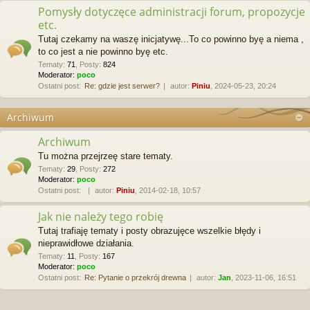
Pomysły dotyczęce administracji forum, propozycje
etc.
Tutaj czekamy na waszę inicjatywę...To co powinno byę a niema ,
to co jest a nie powinno byę etc.
Tematy
:
71
,
Posty
:
824
Moderator:
poco
Ostatni post:
Re: gdzie jest serwer?
autor:
Piniu
, 2024-05-23, 20:24
Archiwum
Archiwum
Tu można przejrzeę stare tematy.
Tematy
:
29
,
Posty
:
272
Moderator:
poco
Ostatni post:
autor:
Piniu
, 2014-02-18, 10:57
Jak nie należy tego robię
Tutaj trafiaję tematy i posty obrazujęce wszelkie błędy i
nieprawidłowe działania.
Tematy
:
11
,
Posty
:
167
Moderator:
poco
Ostatni post:
Re: Pytanie o przekrój drewna
autor:
Jan
, 2023-11-06, 16:51