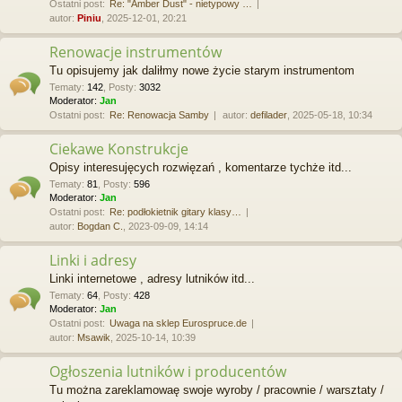
Ostatni post:
Re: "Amber Dust" - nietypowy …
autor:
Piniu
, 2025-12-01, 20:21
Renowacje instrumentów
Tu opisujemy jak daliłmy nowe życie starym instrumentom
Tematy
:
142
,
Posty
:
3032
Moderator:
Jan
Ostatni post:
Re: Renowacja Samby
autor:
defilader
, 2025-05-18, 10:34
Ciekawe Konstrukcje
Opisy interesujęcych rozwięzań , komentarze tychże itd...
Tematy
:
81
,
Posty
:
596
Moderator:
Jan
Ostatni post:
Re: podłokietnik gitary klasy…
autor:
Bogdan C.
, 2023-09-09, 14:14
Linki i adresy
Linki internetowe , adresy lutników itd...
Tematy
:
64
,
Posty
:
428
Moderator:
Jan
Ostatni post:
Uwaga na sklep Eurospruce.de
autor:
Msawik
, 2025-10-14, 10:39
Ogłoszenia lutników i producentów
Tu można zareklamowaę swoje wyroby / pracownie / warsztaty /