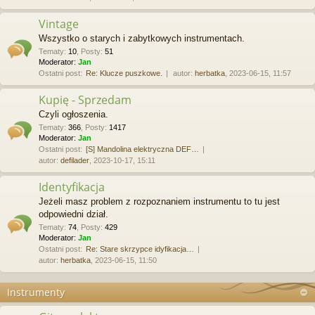
Vintage
Wszystko o starych i zabytkowych instrumentach.
Tematy
:
10
,
Posty
:
51
Moderator:
Jan
Ostatni post:
Re: Klucze puszkowe.
autor:
herbatka
, 2023-06-15, 11:57
Kupię - Sprzedam
Czyli ogłoszenia.
Tematy
:
366
,
Posty
:
1417
Moderator:
Jan
Ostatni post:
[S] Mandolina elektryczna DEF…
autor:
defilader
, 2023-10-17, 15:11
Identyfikacja
Jeżeli masz problem z rozpoznaniem instrumentu to tu jest
odpowiedni dział.
Tematy
:
74
,
Posty
:
429
Moderator:
Jan
Ostatni post:
Re: Stare skrzypce idyfikacja…
autor:
herbatka
, 2023-06-15, 11:50
Instrumenty