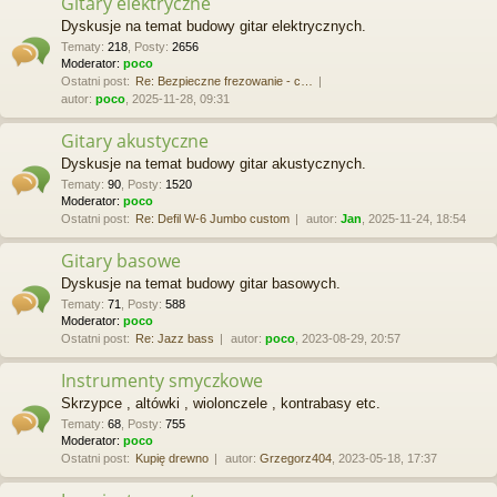
Gitary elektryczne
Dyskusje na temat budowy gitar elektrycznych.
Tematy
:
218
,
Posty
:
2656
Moderator:
poco
Ostatni post:
Re: Bezpieczne frezowanie - c…
autor:
poco
, 2025-11-28, 09:31
Gitary akustyczne
Dyskusje na temat budowy gitar akustycznych.
Tematy
:
90
,
Posty
:
1520
Moderator:
poco
Ostatni post:
Re: Defil W-6 Jumbo custom
autor:
Jan
, 2025-11-24, 18:54
Gitary basowe
Dyskusje na temat budowy gitar basowych.
Tematy
:
71
,
Posty
:
588
Moderator:
poco
Ostatni post:
Re: Jazz bass
autor:
poco
, 2023-08-29, 20:57
Instrumenty smyczkowe
Skrzypce , altówki , wiolonczele , kontrabasy etc.
Tematy
:
68
,
Posty
:
755
Moderator:
poco
Ostatni post:
Kupię drewno
autor:
Grzegorz404
, 2023-05-18, 17:37