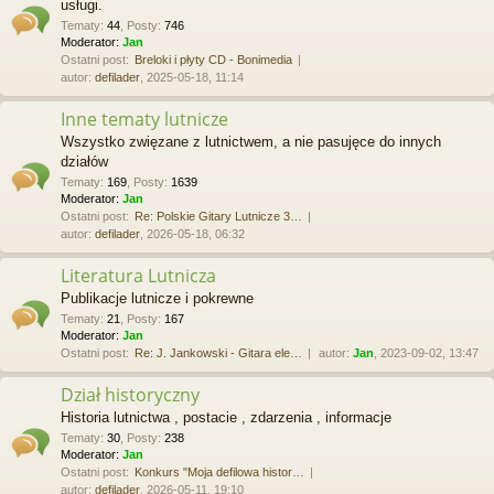
usługi.
Tematy
:
44
,
Posty
:
746
Moderator:
Jan
Ostatni post:
Breloki i płyty CD - Bonimedia
autor:
defilader
, 2025-05-18, 11:14
Inne tematy lutnicze
Wszystko zwięzane z lutnictwem, a nie pasujęce do innych
działów
Tematy
:
169
,
Posty
:
1639
Moderator:
Jan
Ostatni post:
Re: Polskie Gitary Lutnicze 3…
autor:
defilader
, 2026-05-18, 06:32
Literatura Lutnicza
Publikacje lutnicze i pokrewne
Tematy
:
21
,
Posty
:
167
Moderator:
Jan
Ostatni post:
Re: J. Jankowski - Gitara ele…
autor:
Jan
, 2023-09-02, 13:47
Dział historyczny
Historia lutnictwa , postacie , zdarzenia , informacje
Tematy
:
30
,
Posty
:
238
Moderator:
Jan
Ostatni post:
Konkurs "Moja defilowa histor…
autor:
defilader
, 2026-05-11, 19:10