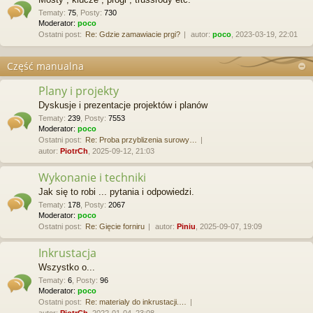
Tematy
:
75
,
Posty
:
730
Moderator:
poco
Ostatni post:
Re: Gdzie zamawiacie prgi?
autor:
poco
, 2023-03-19, 22:01
Część manualna
Plany i projekty
Dyskusje i prezentacje projektów i planów
Tematy
:
239
,
Posty
:
7553
Moderator:
poco
Ostatni post:
Re: Proba przyblizenia surowy…
autor:
PiotrCh
, 2025-09-12, 21:03
Wykonanie i techniki
Jak się to robi ... pytania i odpowiedzi.
Tematy
:
178
,
Posty
:
2067
Moderator:
poco
Ostatni post:
Re: Gięcie forniru
autor:
Piniu
, 2025-09-07, 19:09
Inkrustacja
Wszystko o...
Tematy
:
6
,
Posty
:
96
Moderator:
poco
Ostatni post:
Re: materialy do inkrustacji.…
autor:
PiotrCh
, 2022-01-04, 23:08