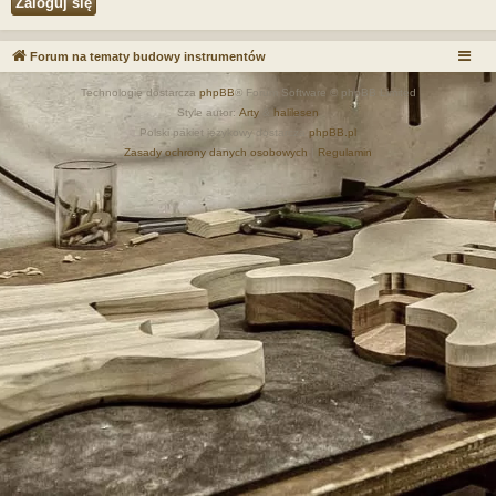
Forum na tematy budowy instrumentów
Technologię dostarcza
phpBB
® Forum Software © phpBB Limited
Style autor:
Arty
&
halilesen
Polski pakiet językowy dostarcza
phpBB.pl
Zasady ochrony danych osobowych
|
Regulamin