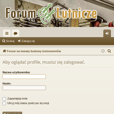
ię
or
al
Szukaj
Zaloguj się
ce
a
og
S
Forum na tematy budowy instrumentów
j
uj
z
Aby oglądać profile, musisz się zalogować.
u
…
si
k
ę
Nazwa użytkownika:
a
j
Hasło:
Zapamiętaj mnie
Ukryj mój status podczas tej sesji