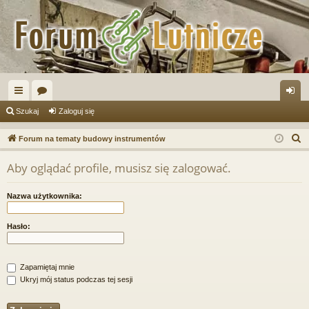
ię
or
al
Szukaj
Zaloguj się
ce
a
og
S
Forum na tematy budowy instrumentów
j
uj
z
Aby oglądać profile, musisz się zalogować.
u
…
si
k
ę
Nazwa użytkownika:
a
j
Hasło:
Zapamiętaj mnie
Ukryj mój status podczas tej sesji