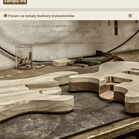
Forum na tematy budowy instrumentów
Technologię dostarcza
phpBB
® Forum Software © phpBB Limited
Style autor:
Arty
&
halilesen
Polski pakiet językowy dostarcza
phpBB.pl
Zasady ochrony danych osobowych
|
Regulamin