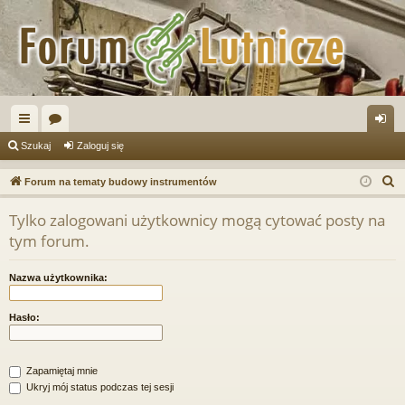
ię
or
al
Szukaj
Zaloguj się
ce
a
og
S
Forum na tematy budowy instrumentów
j
uj
z
Tylko zalogowani użytkownicy mogą cytować posty na
u
…
si
tym forum.
k
ę
a
Nazwa użytkownika:
j
Hasło:
Zapamiętaj mnie
Ukryj mój status podczas tej sesji