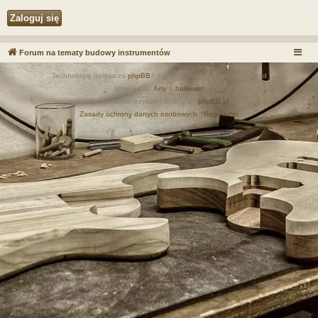
Forum na tematy budowy instrumentów
Technologię dostarcza
phpBB
® Forum Software © phpBB Limited
Style autor:
Arty
&
halilesen
Polski pakiet językowy dostarcza
phpBB.pl
Zasady ochrony danych osobowych
|
Regulamin