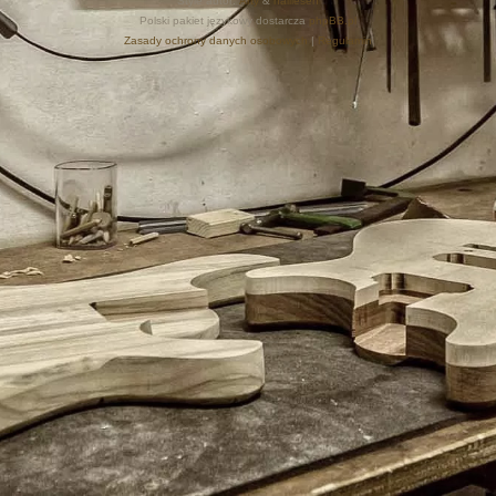
Style autor:
Arty
&
halilesen
Polski pakiet językowy dostarcza
phpBB.pl
Zasady ochrony danych osobowych
|
Regulamin