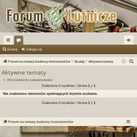
ię
or
al
Szukaj
Zaloguj się
ce
a
og
S
Forum na tematy budowy instrumentów
Szukaj
Aktywne tematy
j
uj
z
Aktywne tematy
u
…
si
Wyszukiwanie zaawansowane
k
ę
Znaleziono 0 wyników • Strona
1
z
1
a
Nie znaleziono elementów spełniających kryteria szukania.
j
Znaleziono 0 wyników • Strona
1
z
1
Forum na tematy budowy instrumentów
Technologię dostarcza
phpBB
® Forum Software © phpBB Limited