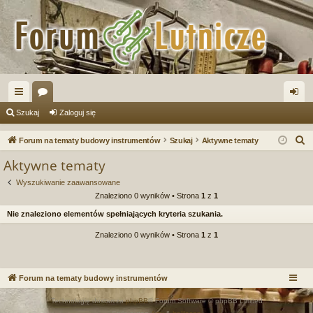
ię
or
al
Szukaj
Zaloguj się
ce
a
og
S
Forum na tematy budowy instrumentów
Szukaj
Aktywne tematy
j
uj
z
Aktywne tematy
u
…
si
Wyszukiwanie zaawansowane
k
ę
Znaleziono 0 wyników • Strona
1
z
1
a
Nie znaleziono elementów spełniających kryteria szukania.
j
Znaleziono 0 wyników • Strona
1
z
1
Forum na tematy budowy instrumentów
Technologię dostarcza
phpBB
® Forum Software © phpBB Limited