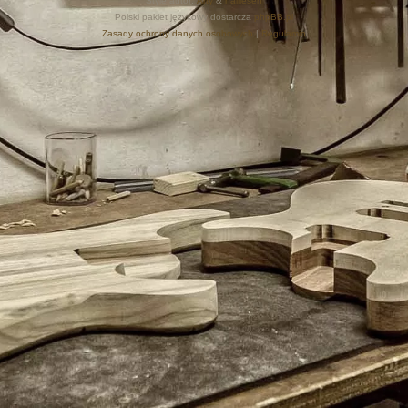
Style autor:
Arty
&
halilesen
Polski pakiet językowy dostarcza
phpBB.pl
Zasady ochrony danych osobowych
|
Regulamin