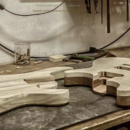
Style autor:
Arty
&
halilesen
Polski pakiet językowy dostarcza
phpBB.pl
Zasady ochrony danych osobowych
|
Regulamin