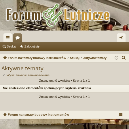
ię
or
al
Szukaj
Zaloguj się
ce
a
og
S
Forum na tematy budowy instrumentów
Szukaj
Aktywne tematy
j
uj
z
Aktywne tematy
u
…
si
Wyszukiwanie zaawansowane
k
ę
Znaleziono 0 wyników • Strona
1
z
1
a
Nie znaleziono elementów spełniających kryteria szukania.
j
Znaleziono 0 wyników • Strona
1
z
1
Forum na tematy budowy instrumentów
Technologię dostarcza
phpBB
® Forum Software © phpBB Limited