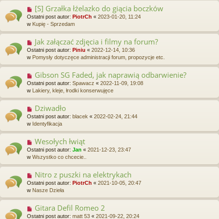
p
[S] Grzałka łźelazko do giącia boczków
N
o
o
Ostatni post autor:
PiotrCh
«
2023-01-20, 11:24
s
w
w
Kupię - Sprzedam
t
y
p
Jak załączać zdjęcia i filmy na forum?
N
o
o
Ostatni post autor:
Piniu
«
2022-12-14, 10:36
s
w
w
Pomysły dotyczęce administracji forum, propozycje etc.
t
y
p
Gibson SG Faded, jak naprawią odbarwienie?
N
o
o
Ostatni post autor:
Spawacz
«
2022-11-09, 19:08
s
w
w
Lakiery, kleje, łrodki konserwujęce
t
y
p
Dziwadło
N
o
o
Ostatni post autor:
blacek
«
2022-02-24, 21:44
s
w
w
Identyfikacja
t
y
p
Wesołych łwiąt
N
o
o
Ostatni post autor:
Jan
«
2021-12-23, 23:47
s
w
w
Wszystko co chcecie..
t
y
p
Nitro z puszki na elektrykach
N
o
o
Ostatni post autor:
PiotrCh
«
2021-10-05, 20:47
s
w
w
Nasze Dzieła
t
y
p
Gitara Defil Romeo 2
N
o
o
Ostatni post autor:
matt 53
«
2021-09-22, 20:24
s