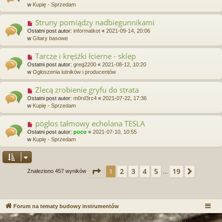
w
w
Kupię - Sprzedam
t
y
p
Struny pomiądzy nadbiegunnikami
N
o
o
Ostatni post autor:
informatkot
«
2021-09-14, 20:06
s
w
w
Gitary basowe
t
y
p
Tarcze i kręśźki łcierne - sklep
N
o
o
Ostatni post autor:
greg2200
«
2021-08-12, 10:20
s
w
w
Ogłoszenia lutników i producentów
t
y
p
Zlecą zrobienie gryfu do strata
N
o
o
Ostatni post autor:
m0rd3rc4
«
2021-07-22, 17:36
s
w
w
Kupię - Sprzedam
t
y
p
pogłos tałmowy echolana TESLA
N
o
o
Ostatni post autor:
poco
«
2021-07-10, 10:55
s
w
w
Kupię - Sprzedam
t
y
p
o
s
Strona
1
z
19
2
3
4
5
19
1
Następ
Znaleziono 457 wyników
…
t
Forum na tematy budowy instrumentów