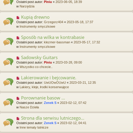
o
t
Ostatni post autor:
Piniu
«
2023-06-05, 18:39
w
w
Narzędzia
y
p
Kupią drewno
N
o
o
Ostatni post autor:
Grzegorz404
«
2023-05-18, 17:37
s
w
w
Instrumenty smyczkowe
t
y
p
Sposób na wilka w kontrabasie
N
o
o
Ostatni post autor:
klezmer-bassman
«
2023-05-17, 17:32
s
w
w
Instrumenty smyczkowe
t
y
p
Sadowsky Guitars
N
o
o
Ostatni post autor:
Piniu
«
2023-03-28, 09:00
s
w
w
Wszystko co chcecie..
t
y
p
Lakierowanie i bejcowanie.
N
o
o
Ostatni post autor:
UwUOwOUwU
«
2023-03-21, 12:35
s
w
w
Lakiery, kleje, łrodki konserwujęce
t
y
p
Porownanie basow ...
N
o
o
Ostatni post autor:
Zenek S
«
2023-02-12, 07:42
s
w
w
Nasze Dzieła
t
y
p
Strona dla serwisu lutniczego...
N
o
o
Ostatni post autor:
Zenek S
«
2023-02-12, 04:41
s
w
w
Inne tematy lutnicze
t
y