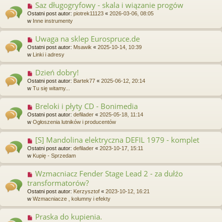
Saz długogryfowy - skala i wiązanie progów
N
o
o
Ostatni post autor:
piotrek11123
«
2026-03-06, 08:05
s
w
w
Inne instrumenty
t
y
p
Uwaga na sklep Eurospruce.de
N
o
o
Ostatni post autor:
Msawik
«
2025-10-14, 10:39
s
w
w
Linki i adresy
t
y
p
Dzień dobry!
N
o
o
Ostatni post autor:
Bartek77
«
2025-06-12, 20:14
s
w
w
Tu się witamy...
t
y
p
Breloki i płyty CD - Bonimedia
N
o
o
Ostatni post autor:
defilader
«
2025-05-18, 11:14
s
w
w
Ogłoszenia lutników i producentów
t
y
p
[S] Mandolina elektryczna DEFIL 1979 - komplet
N
o
o
Ostatni post autor:
defilader
«
2023-10-17, 15:11
s
w
w
Kupię - Sprzedam
t
y
p
Wzmacniacz Fender Stage Lead 2 - za dułźo
N
o
o
transformatorów?
s
w
t
Ostatni post autor:
Kerzysztof
«
2023-10-12, 16:21
y
w
Wzmacniacze , kolumny i efekty
p
o
Praska do kupienia.
N
s