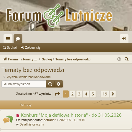
ię
or
al
Szukaj
Zaloguj się
ce
a
og
S
Forum na tematy budowy instrumentów
Szukaj
Tematy bez odpowiedzi
j
uj
z
Tematy bez odpowiedzi
u
…
si
Wyszukiwanie zaawansowane
k
ę
Szukaj
Wyszukiwanie zaawansowane
a
j
Strona
1
z
19
2
3
4
5
19
1
Następ
Znaleziono 457 wyników
…
Tematy
Konkurs "Moja defilowa historia" - do 31.05.2026
N
o
Ostatni post autor:
defilader
«
2026-05-11, 19:10
w
w
Dział historyczny
y
p