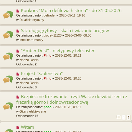
Odpowiedzi:
1
p
o
Konkurs "Moja defilowa historia" - do 31.05.2026
N
s
o
Ostatni post autor:
defilader
«
2026-05-11, 19:10
t
w
w
Dział historyczny
y
p
Saz długogryfowy - skala i wiązanie progów
N
o
o
Ostatni post autor:
piotrek11123
«
2026-03-06, 08:05
s
w
w
Inne instrumenty
t
y
p
"Amber Dust" - nietypowy telecaster
N
o
o
Ostatni post autor:
Piniu
«
2025-12-01, 20:21
s
w
w
Nasze Dzieła
t
y
Odpowiedzi:
2
p
o
Projekt "Szaleństwo"
N
s
o
Ostatni post autor:
Piniu
«
2025-12-01, 20:20
t
w
w
Nasze Dzieła
y
Odpowiedzi:
8
p
o
Bezpieczne frezowanie - czyli Wasze dołwiadczenia z
N
s
o
frezarką górno i dolnowrzecionową
t
w
Ostatni post autor:
poco
«
2025-11-28, 09:31
y
w
Gitary elektryczne
p
Odpowiedzi:
16
1
2
o
s
Witam
N
t
o
Ostatni post autor:
poco
«
2025-11-28, 08:47