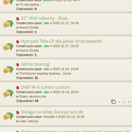
w
w
Tu się witamy...
y
Odpowiedzi:
6
p
o
32" Wół roboczy - Bass
N
s
o
Ostatni post autor:
Jan
«
2025-11-27, 16:34
t
w
w
Nasze Dzieła
y
Odpowiedzi:
1
p
o
Hybryda Tele-LP dla Jakub Andrzejewski
N
s
o
Ostatni post autor:
Jan
«
2025-11-27, 16:31
t
w
w
Nasze Dzieła
y
Odpowiedzi:
1
p
o
lattice bracing
N
s
o
Ostatni post autor:
Jan
«
2025-11-24, 19:04
t
w
w
Techniczne aspekty budowy , teoria
y
Odpowiedzi:
11
p
o
Defil W-6 Jumbo custom
N
s
o
Ostatni post autor:
Jan
«
2025-11-24, 18:54
t
w
w
Gitary akustyczne
y
Odpowiedzi:
43
1
2
3
p
o
Uwaga na sklep Eurospruce.de
N
s
o
Ostatni post autor:
Msawik
«
2025-10-14, 10:39
t
w
w
Linki i adresy
y
p
Proba przyblizenia surowych "chinskich" skrzypiec do
N