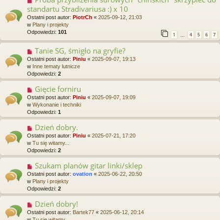
o
o
standartu Stradivariusa :) x 10
s
w
t
Ostatni post autor:
PiotrCh
«
2025-09-12, 21:03
y
w
Plany i projekty
p
Odpowiedzi:
101
1
4
5
6
7
o
…
s
Tanie SG, śmigło na gryfie?
N
t
o
Ostatni post autor:
Piniu
«
2025-09-07, 19:13
w
w
Inne tematy lutnicze
y
Odpowiedzi:
2
p
o
Gięcie forniru
N
s
o
Ostatni post autor:
Piniu
«
2025-09-07, 19:09
t
w
w
Wykonanie i techniki
y
Odpowiedzi:
1
p
o
Dzień dobry.
N
s
o
Ostatni post autor:
Piniu
«
2025-07-21, 17:20
t
w
w
Tu się witamy...
y
Odpowiedzi:
2
p
o
Szukam planów gitar linki/sklep
N
s
o
Ostatni post autor:
ovation
«
2025-06-22, 20:50
t
w
w
Plany i projekty
y
Odpowiedzi:
2
p
o
Dzień dobry!
N
s
o
Ostatni post autor:
Bartek77
«
2025-06-12, 20:14
t
w
w
Tu się witamy...