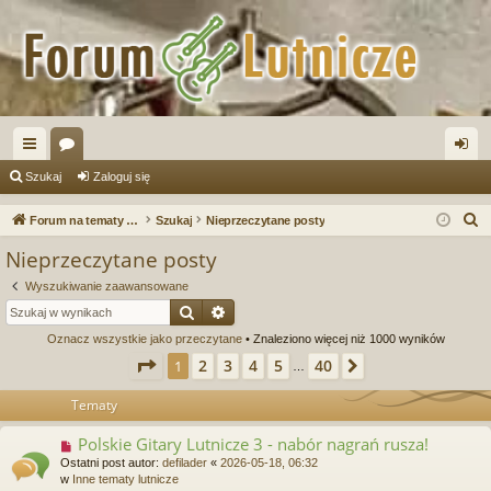
ię
or
al
Szukaj
Zaloguj się
ce
a
og
S
Forum na tematy budowy instrumentów
Szukaj
Nieprzeczytane posty
j
uj
z
Nieprzeczytane posty
u
…
si
Wyszukiwanie zaawansowane
k
ę
Szukaj
Wyszukiwanie zaawansowane
a
Oznacz wszystkie jako przeczytane
• Znaleziono więcej niż 1000 wyników
j
Strona
1
z
40
2
3
4
5
40
1
Następna
…
Tematy
Polskie Gitary Lutnicze 3 - nabór nagrań rusza!
N
o
Ostatni post autor:
defilader
«
2026-05-18, 06:32
w
w
Inne tematy lutnicze
y