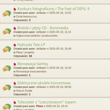
y
p
Konkurs fotograficzny i The Feel of DEFIL 9
N
o
o
Ostatni post autor:
defilader
«
2025-05-26, 13:53
s
w
w
Dział historyczny
t
y
Odpowiedzi:
3
p
o
Breloki i płyty CD - Bonimedia
N
s
o
Ostatni post autor:
defilader
«
2025-05-18, 11:14
t
w
w
Ogłoszenia lutników i producentów
y
p
Hybryda Tele-LP
N
o
o
Ostatni post autor:
defilader
«
2025-05-18, 10:48
s
w
w
Plany i projekty
t
y
Odpowiedzi:
10
p
o
Renowacja Samby
N
s
o
Ostatni post autor:
defilader
«
2025-05-18, 10:34
t
w
w
Renowacje instrumentów
y
Odpowiedzi:
1
p
o
Elektryczne ukulele koncertowe
N
s
o
Ostatni post autor:
defilader
«
2025-05-18, 08:00
t
w
w
Nasze Dzieła
y
Odpowiedzi:
1
p
o
Telecaster z "czeczotowym" topem
N
s
o
Ostatni post autor:
Piniu
«
2025-04-10, 20:41
t
w
w
Plany i projekty