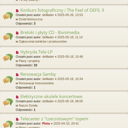
y
p
Konkurs fotograficzny i The Feel of DEFIL 9
N
o
o
Ostatni post autor:
defilader
«
2025-05-26, 13:53
s
w
w
Dział historyczny
t
y
Odpowiedzi:
3
p
o
Breloki i płyty CD - Bonimedia
N
s
o
Ostatni post autor:
defilader
«
2025-05-18, 11:14
t
w
w
Ogłoszenia lutników i producentów
y
p
Hybryda Tele-LP
N
o
o
Ostatni post autor:
defilader
«
2025-05-18, 10:48
s
w
w
Plany i projekty
t
y
Odpowiedzi:
10
p
o
Renowacja Samby
N
s
o
Ostatni post autor:
defilader
«
2025-05-18, 10:34
t
w
w
Renowacje instrumentów
y
Odpowiedzi:
1
p
o
Elektryczne ukulele koncertowe
N
s
o
Ostatni post autor:
defilader
«
2025-05-18, 08:00
t
w
w
Nasze Dzieła
y
Odpowiedzi:
1
p
o
Telecaster z "czeczotowym" topem
N
s
o
Ostatni post autor:
Piniu
«
2025-04-10, 20:41
t
w
w
Plany i projekty