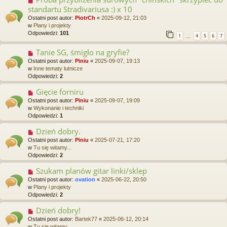
o
o
standartu Stradivariusa :) x 10
s
w
t
Ostatni post autor:
PiotrCh
«
2025-09-12, 21:03
y
w
Plany i projekty
p
Odpowiedzi:
101
1
4
5
6
7
o
…
s
Tanie SG, śmigło na gryfie?
N
t
o
Ostatni post autor:
Piniu
«
2025-09-07, 19:13
w
w
Inne tematy lutnicze
y
Odpowiedzi:
2
p
o
Gięcie forniru
N
s
o
Ostatni post autor:
Piniu
«
2025-09-07, 19:09
t
w
w
Wykonanie i techniki
y
Odpowiedzi:
1
p
o
Dzień dobry.
N
s
o
Ostatni post autor:
Piniu
«
2025-07-21, 17:20
t
w
w
Tu się witamy...
y
Odpowiedzi:
2
p
o
Szukam planów gitar linki/sklep
N
s
o
Ostatni post autor:
ovation
«
2025-06-22, 20:50
t
w
w
Plany i projekty
y
Odpowiedzi:
2
p
o
Dzień dobry!
N
s
o
Ostatni post autor:
Bartek77
«
2025-06-12, 20:14
t
w
w
Tu się witamy...