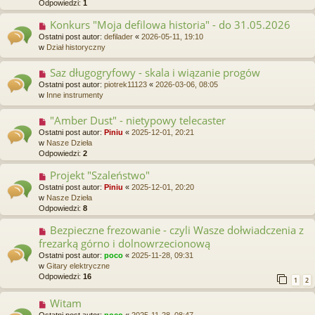
Odpowiedzi:
1
p
o
Konkurs "Moja defilowa historia" - do 31.05.2026
N
s
o
Ostatni post autor:
defilader
«
2026-05-11, 19:10
t
w
w
Dział historyczny
y
p
Saz długogryfowy - skala i wiązanie progów
N
o
o
Ostatni post autor:
piotrek11123
«
2026-03-06, 08:05
s
w
w
Inne instrumenty
t
y
p
"Amber Dust" - nietypowy telecaster
N
o
o
Ostatni post autor:
Piniu
«
2025-12-01, 20:21
s
w
w
Nasze Dzieła
t
y
Odpowiedzi:
2
p
o
Projekt "Szaleństwo"
N
s
o
Ostatni post autor:
Piniu
«
2025-12-01, 20:20
t
w
w
Nasze Dzieła
y
Odpowiedzi:
8
p
o
Bezpieczne frezowanie - czyli Wasze dołwiadczenia z
N
s
o
frezarką górno i dolnowrzecionową
t
w
Ostatni post autor:
poco
«
2025-11-28, 09:31
y
w
Gitary elektryczne
p
Odpowiedzi:
16
1
2
o
s
Witam
N
t
o
Ostatni post autor:
poco
«
2025-11-28, 08:47