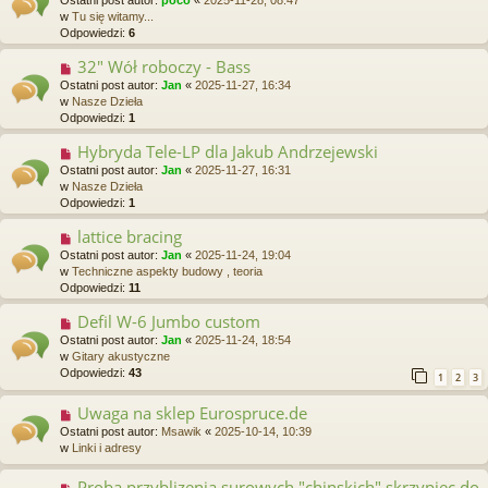
w
w
Tu się witamy...
y
Odpowiedzi:
6
p
o
32" Wół roboczy - Bass
N
s
o
Ostatni post autor:
Jan
«
2025-11-27, 16:34
t
w
w
Nasze Dzieła
y
Odpowiedzi:
1
p
o
Hybryda Tele-LP dla Jakub Andrzejewski
N
s
o
Ostatni post autor:
Jan
«
2025-11-27, 16:31
t
w
w
Nasze Dzieła
y
Odpowiedzi:
1
p
o
lattice bracing
N
s
o
Ostatni post autor:
Jan
«
2025-11-24, 19:04
t
w
w
Techniczne aspekty budowy , teoria
y
Odpowiedzi:
11
p
o
Defil W-6 Jumbo custom
N
s
o
Ostatni post autor:
Jan
«
2025-11-24, 18:54
t
w
w
Gitary akustyczne
y
Odpowiedzi:
43
1
2
3
p
o
Uwaga na sklep Eurospruce.de
N
s
o
Ostatni post autor:
Msawik
«
2025-10-14, 10:39
t
w
w
Linki i adresy
y
p
Proba przyblizenia surowych "chinskich" skrzypiec do
N