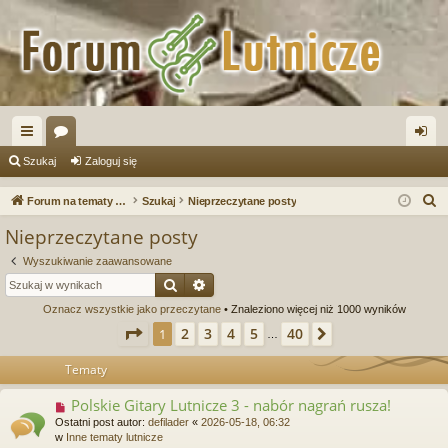
ię
or
al
Szukaj
Zaloguj się
ce
a
og
S
Forum na tematy budowy instrumentów
Szukaj
Nieprzeczytane posty
j
uj
z
Nieprzeczytane posty
u
…
si
Wyszukiwanie zaawansowane
k
ę
Szukaj
Wyszukiwanie zaawansowane
a
Oznacz wszystkie jako przeczytane
• Znaleziono więcej niż 1000 wyników
j
Strona
1
z
40
2
3
4
5
40
1
Następna
…
Tematy
Polskie Gitary Lutnicze 3 - nabór nagrań rusza!
N
o
Ostatni post autor:
defilader
«
2026-05-18, 06:32
w
w
Inne tematy lutnicze
y