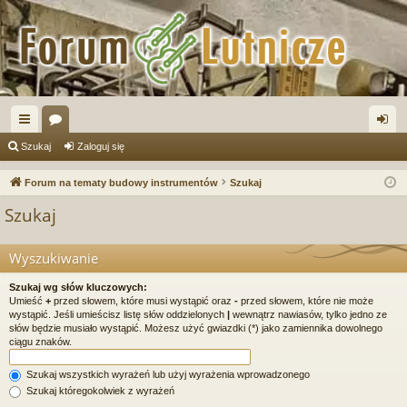
ię
or
al
Szukaj
Zaloguj się
ce
a
og
Forum na tematy budowy instrumentów
Szukaj
j
uj
Szukaj
…
si
ę
Wyszukiwanie
Szukaj wg słów kluczowych:
Umieść
+
przed słowem, które musi wystąpić oraz
-
przed słowem, które nie może
wystąpić. Jeśli umieścisz listę słów oddzielonych
|
wewnątrz nawiasów, tylko jedno ze
słów będzie musiało wystąpić. Możesz użyć gwiazdki (*) jako zamiennika dowolnego
ciągu znaków.
Szukaj wszystkich wyrażeń lub użyj wyrażenia wprowadzonego
Szukaj któregokolwiek z wyrażeń