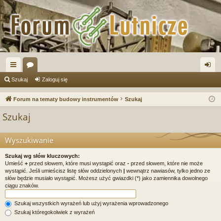
ię
or
al
Szukaj
Zaloguj się
ce
a
og
Forum na tematy budowy instrumentów
Szukaj
j
uj
Szukaj
…
si
ę
Wyszukiwanie
Szukaj wg słów kluczowych:
Umieść
+
przed słowem, które musi wystąpić oraz
-
przed słowem, które nie może
wystąpić. Jeśli umieścisz listę słów oddzielonych
|
wewnątrz nawiasów, tylko jedno ze
słów będzie musiało wystąpić. Możesz użyć gwiazdki (*) jako zamiennika dowolnego
ciągu znaków.
Szukaj wszystkich wyrażeń lub użyj wyrażenia wprowadzonego
Szukaj któregokolwiek z wyrażeń