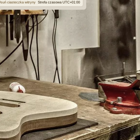
suń ciasteczka witryny
Strefa czasowa
UTC+01:00