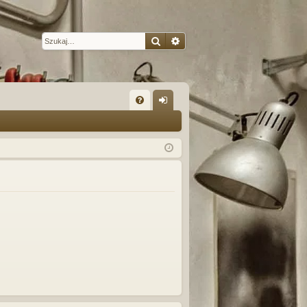
Szukaj
Wyszukiwanie zaawansow
W
FA
al
Q
og
uj
si
ę