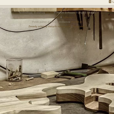
U
Technologię dostarcza
phpBB
® Forum Software © phpBB Limited
Style autor:
Arty
&
halilesen
Polski pakiet językowy dostarcza
phpBB.pl
Zasady ochrony danych osobowych
|
Regulamin