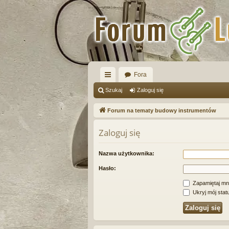
Fora
ię
Szukaj
Zaloguj się
ce
Forum na tematy budowy instrumentów
j
Zaloguj się
…
Nazwa użytkownika:
Hasło:
Zapamiętaj mn
Ukryj mój statu