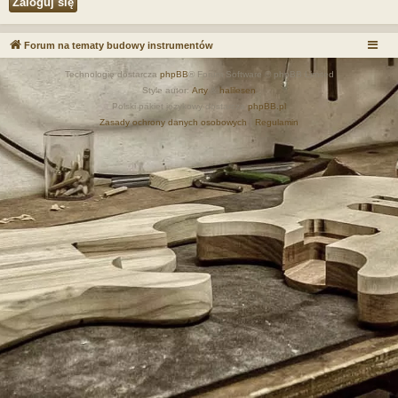
Forum na tematy budowy instrumentów
Technologię dostarcza
phpBB
® Forum Software © phpBB Limited
Style autor:
Arty
&
halilesen
Polski pakiet językowy dostarcza
phpBB.pl
Zasady ochrony danych osobowych
|
Regulamin