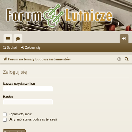
ię
or
al
Szukaj
Zaloguj się
ce
a
og
S
Forum na tematy budowy instrumentów
j
uj
z
Zaloguj się
u
…
si
k
ę
Nazwa użytkownika:
a
j
Hasło:
Zapamiętaj mnie
Ukryj mój status podczas tej sesji