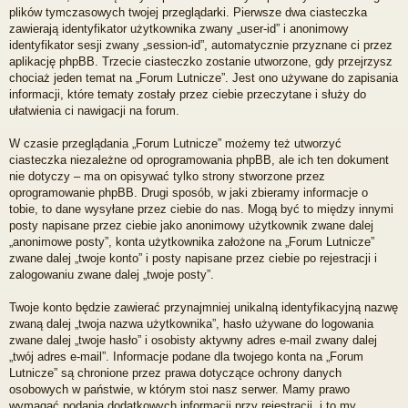
plików tymczasowych twojej przeglądarki. Pierwsze dwa ciasteczka
zawierają identyfikator użytkownika zwany „user-id” i anonimowy
identyfikator sesji zwany „session-id”, automatycznie przyznane ci przez
aplikację phpBB. Trzecie ciasteczko zostanie utworzone, gdy przejrzysz
chociaż jeden temat na „Forum Lutnicze”. Jest ono używane do zapisania
informacji, które tematy zostały przez ciebie przeczytane i służy do
ułatwienia ci nawigacji na forum.
W czasie przeglądania „Forum Lutnicze” możemy też utworzyć
ciasteczka niezależne od oprogramowania phpBB, ale ich ten dokument
nie dotyczy – ma on opisywać tylko strony stworzone przez
oprogramowanie phpBB. Drugi sposób, w jaki zbieramy informacje o
tobie, to dane wysyłane przez ciebie do nas. Mogą być to między innymi
posty napisane przez ciebie jako anonimowy użytkownik zwane dalej
„anonimowe posty”, konta użytkownika założone na „Forum Lutnicze”
zwane dalej „twoje konto” i posty napisane przez ciebie po rejestracji i
zalogowaniu zwane dalej „twoje posty”.
Twoje konto będzie zawierać przynajmniej unikalną identyfikacyjną nazwę
zwaną dalej „twoja nazwa użytkownika”, hasło używane do logowania
zwane dalej „twoje hasło” i osobisty aktywny adres e-mail zwany dalej
„twój adres e-mail”. Informacje podane dla twojego konta na „Forum
Lutnicze” są chronione przez prawa dotyczące ochrony danych
osobowych w państwie, w którym stoi nasz serwer. Mamy prawo
wymagać podania dodatkowych informacji przy rejestracji, i to my