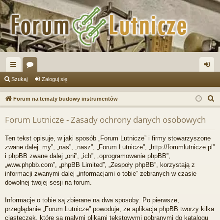
ię
or
al
Szukaj
Zaloguj się
ce
a
og
S
Forum na tematy budowy instrumentów
j
uj
z
Forum Lutnicze - Zasady ochrony danych osobowych
u
…
si
k
ę
Ten tekst opisuje, w jaki sposób „Forum Lutnicze” i firmy stowarzyszone
a
zwane dalej „my”, „nas”, „nasz”, „Forum Lutnicze”, „http://forumlutnicze.pl”
j
i phpBB zwane dalej „oni”, „ich”, „oprogramowanie phpBB”,
„www.phpbb.com”, „phpBB Limited”, „Zespoły phpBB”, korzystają z
informacji zwanymi dalej „informacjami o tobie” zebranych w czasie
dowolnej twojej sesji na forum.
Informacje o tobie są zbierane na dwa sposoby. Po pierwsze,
przeglądanie „Forum Lutnicze” powoduje, że aplikacja phpBB tworzy kilka
ciasteczek, które są małymi plikami tekstowymi pobranymi do katalogu