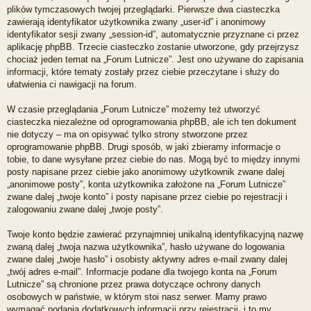
plików tymczasowych twojej przeglądarki. Pierwsze dwa ciasteczka
zawierają identyfikator użytkownika zwany „user-id” i anonimowy
identyfikator sesji zwany „session-id”, automatycznie przyznane ci przez
aplikację phpBB. Trzecie ciasteczko zostanie utworzone, gdy przejrzysz
chociaż jeden temat na „Forum Lutnicze”. Jest ono używane do zapisania
informacji, które tematy zostały przez ciebie przeczytane i służy do
ułatwienia ci nawigacji na forum.
W czasie przeglądania „Forum Lutnicze” możemy też utworzyć
ciasteczka niezależne od oprogramowania phpBB, ale ich ten dokument
nie dotyczy – ma on opisywać tylko strony stworzone przez
oprogramowanie phpBB. Drugi sposób, w jaki zbieramy informacje o
tobie, to dane wysyłane przez ciebie do nas. Mogą być to między innymi
posty napisane przez ciebie jako anonimowy użytkownik zwane dalej
„anonimowe posty”, konta użytkownika założone na „Forum Lutnicze”
zwane dalej „twoje konto” i posty napisane przez ciebie po rejestracji i
zalogowaniu zwane dalej „twoje posty”.
Twoje konto będzie zawierać przynajmniej unikalną identyfikacyjną nazwę
zwaną dalej „twoja nazwa użytkownika”, hasło używane do logowania
zwane dalej „twoje hasło” i osobisty aktywny adres e-mail zwany dalej
„twój adres e-mail”. Informacje podane dla twojego konta na „Forum
Lutnicze” są chronione przez prawa dotyczące ochrony danych
osobowych w państwie, w którym stoi nasz serwer. Mamy prawo
wymagać podania dodatkowych informacji przy rejestracji, i to my