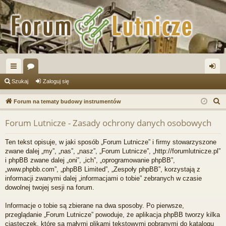
ię
or
al
Szukaj
Zaloguj się
ce
a
og
S
Forum na tematy budowy instrumentów
j
uj
z
Forum Lutnicze - Zasady ochrony danych osobowych
u
…
si
k
ę
Ten tekst opisuje, w jaki sposób „Forum Lutnicze” i firmy stowarzyszone
a
zwane dalej „my”, „nas”, „nasz”, „Forum Lutnicze”, „http://forumlutnicze.pl”
j
i phpBB zwane dalej „oni”, „ich”, „oprogramowanie phpBB”,
„www.phpbb.com”, „phpBB Limited”, „Zespoły phpBB”, korzystają z
informacji zwanymi dalej „informacjami o tobie” zebranych w czasie
dowolnej twojej sesji na forum.
Informacje o tobie są zbierane na dwa sposoby. Po pierwsze,
przeglądanie „Forum Lutnicze” powoduje, że aplikacja phpBB tworzy kilka
ciasteczek, które są małymi plikami tekstowymi pobranymi do katalogu