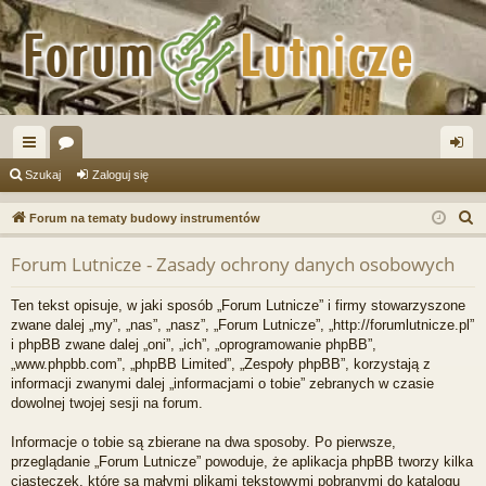
ię
or
al
Szukaj
Zaloguj się
ce
a
og
S
Forum na tematy budowy instrumentów
j
uj
z
Forum Lutnicze - Zasady ochrony danych osobowych
u
…
si
k
ę
Ten tekst opisuje, w jaki sposób „Forum Lutnicze” i firmy stowarzyszone
a
zwane dalej „my”, „nas”, „nasz”, „Forum Lutnicze”, „http://forumlutnicze.pl”
j
i phpBB zwane dalej „oni”, „ich”, „oprogramowanie phpBB”,
„www.phpbb.com”, „phpBB Limited”, „Zespoły phpBB”, korzystają z
informacji zwanymi dalej „informacjami o tobie” zebranych w czasie
dowolnej twojej sesji na forum.
Informacje o tobie są zbierane na dwa sposoby. Po pierwsze,
przeglądanie „Forum Lutnicze” powoduje, że aplikacja phpBB tworzy kilka
ciasteczek, które są małymi plikami tekstowymi pobranymi do katalogu