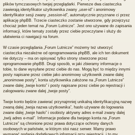
plików tymczasowych twojej przeglądarki. Pierwsze dwa ciasteczka
zawierają identyfikator użytkownika zwany „user-id” i anonimowy
identyfikator sesji zwany „session-id”, automatycznie przyznane ci przez
aplikację phpBB. Trzecie ciasteczko zostanie utworzone, gdy przejrzysz
chociaż jeden temat na „Forum Lutnicze”. Jest ono używane do zapisania
informacji, które tematy zostały przez ciebie przeczytane i służy do
ułatwienia ci nawigacji na forum.
W czasie przeglądania „Forum Lutnicze” możemy też utworzyć
ciasteczka niezależne od oprogramowania phpBB, ale ich ten dokument
nie dotyczy – ma on opisywać tylko strony stworzone przez
oprogramowanie phpBB. Drugi sposób, w jaki zbieramy informacje o
tobie, to dane wysyłane przez ciebie do nas. Mogą być to między innymi
posty napisane przez ciebie jako anonimowy użytkownik zwane dalej
„anonimowe posty”, konta użytkownika założone na „Forum Lutnicze”
zwane dalej „twoje konto” i posty napisane przez ciebie po rejestracji i
zalogowaniu zwane dalej „twoje posty”.
Twoje konto będzie zawierać przynajmniej unikalną identyfikacyjną nazwę
zwaną dalej „twoja nazwa użytkownika”, hasło używane do logowania
zwane dalej „twoje hasło” i osobisty aktywny adres e-mail zwany dalej
„twój adres e-mail”. Informacje podane dla twojego konta na „Forum
Lutnicze” są chronione przez prawa dotyczące ochrony danych
osobowych w państwie, w którym stoi nasz serwer. Mamy prawo
wymagać podania dodatkowych informacji przy rejestracji, i to my