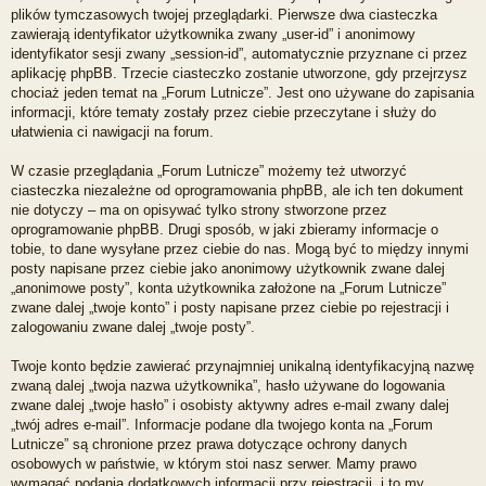
plików tymczasowych twojej przeglądarki. Pierwsze dwa ciasteczka
zawierają identyfikator użytkownika zwany „user-id” i anonimowy
identyfikator sesji zwany „session-id”, automatycznie przyznane ci przez
aplikację phpBB. Trzecie ciasteczko zostanie utworzone, gdy przejrzysz
chociaż jeden temat na „Forum Lutnicze”. Jest ono używane do zapisania
informacji, które tematy zostały przez ciebie przeczytane i służy do
ułatwienia ci nawigacji na forum.
W czasie przeglądania „Forum Lutnicze” możemy też utworzyć
ciasteczka niezależne od oprogramowania phpBB, ale ich ten dokument
nie dotyczy – ma on opisywać tylko strony stworzone przez
oprogramowanie phpBB. Drugi sposób, w jaki zbieramy informacje o
tobie, to dane wysyłane przez ciebie do nas. Mogą być to między innymi
posty napisane przez ciebie jako anonimowy użytkownik zwane dalej
„anonimowe posty”, konta użytkownika założone na „Forum Lutnicze”
zwane dalej „twoje konto” i posty napisane przez ciebie po rejestracji i
zalogowaniu zwane dalej „twoje posty”.
Twoje konto będzie zawierać przynajmniej unikalną identyfikacyjną nazwę
zwaną dalej „twoja nazwa użytkownika”, hasło używane do logowania
zwane dalej „twoje hasło” i osobisty aktywny adres e-mail zwany dalej
„twój adres e-mail”. Informacje podane dla twojego konta na „Forum
Lutnicze” są chronione przez prawa dotyczące ochrony danych
osobowych w państwie, w którym stoi nasz serwer. Mamy prawo
wymagać podania dodatkowych informacji przy rejestracji, i to my