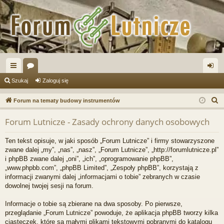
ię
or
al
Szukaj
Zaloguj się
ce
a
og
S
Forum na tematy budowy instrumentów
j
uj
z
Forum Lutnicze - Zasady ochrony danych osobowych
u
…
si
k
ę
Ten tekst opisuje, w jaki sposób „Forum Lutnicze” i firmy stowarzyszone
a
zwane dalej „my”, „nas”, „nasz”, „Forum Lutnicze”, „http://forumlutnicze.pl”
j
i phpBB zwane dalej „oni”, „ich”, „oprogramowanie phpBB”,
„www.phpbb.com”, „phpBB Limited”, „Zespoły phpBB”, korzystają z
informacji zwanymi dalej „informacjami o tobie” zebranych w czasie
dowolnej twojej sesji na forum.
Informacje o tobie są zbierane na dwa sposoby. Po pierwsze,
przeglądanie „Forum Lutnicze” powoduje, że aplikacja phpBB tworzy kilka
ciasteczek, które są małymi plikami tekstowymi pobranymi do katalogu