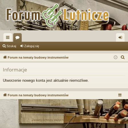
ię
or
al
Szukaj
Zaloguj się
ce
a
og
S
Forum na tematy budowy instrumentów
j
uj
z
Informacje
u
…
si
k
ę
Utworzenie nowego konta jest aktualnie niemożliwe.
a
j
Forum na tematy budowy instrumentów
Technologię dostarcza
phpBB
® Forum Software © phpBB Limited
Style autor:
Arty
&
halilesen
Polski pakiet językowy dostarcza
phpBB.pl
Zasady ochrony danych osobowych
|
Regulamin