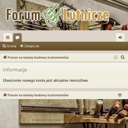
ię
or
al
Szukaj
Zaloguj się
ce
a
og
S
Forum na tematy budowy instrumentów
j
uj
z
Informacje
u
…
si
k
ę
Utworzenie nowego konta jest aktualnie niemożliwe.
a
j
Forum na tematy budowy instrumentów
Technologię dostarcza
phpBB
® Forum Software © phpBB Limited
Style autor:
Arty
&
halilesen
Polski pakiet językowy dostarcza
phpBB.pl
Zasady ochrony danych osobowych
|
Regulamin