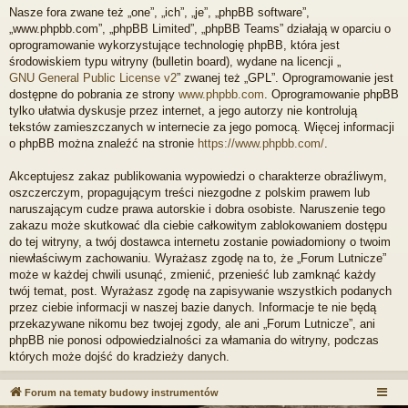
Nasze fora zwane też „one”, „ich”, „je”, „phpBB software”,
„www.phpbb.com”, „phpBB Limited”, „phpBB Teams” działają w oparciu o
oprogramowanie wykorzystujące technologię phpBB, która jest
środowiskiem typu witryny (bulletin board), wydane na licencji „
GNU General Public License v2
” zwanej też „GPL”. Oprogramowanie jest
dostępne do pobrania ze strony
www.phpbb.com
. Oprogramowanie phpBB
tylko ułatwia dyskusje przez internet, a jego autorzy nie kontrolują
tekstów zamieszczanych w internecie za jego pomocą. Więcej informacji
o phpBB można znaleźć na stronie
https://www.phpbb.com/
.
Akceptujesz zakaz publikowania wypowiedzi o charakterze obraźliwym,
oszczerczym, propagującym treści niezgodne z polskim prawem lub
naruszającym cudze prawa autorskie i dobra osobiste. Naruszenie tego
zakazu może skutkować dla ciebie całkowitym zablokowaniem dostępu
do tej witryny, a twój dostawca internetu zostanie powiadomiony o twoim
niewłaściwym zachowaniu. Wyrażasz zgodę na to, że „Forum Lutnicze”
może w każdej chwili usunąć, zmienić, przenieść lub zamknąć każdy
twój temat, post. Wyrażasz zgodę na zapisywanie wszystkich podanych
przez ciebie informacji w naszej bazie danych. Informacje te nie będą
przekazywane nikomu bez twojej zgody, ale ani „Forum Lutnicze”, ani
phpBB nie ponosi odpowiedzialności za włamania do witryny, podczas
których może dojść do kradzieży danych.
Forum na tematy budowy instrumentów