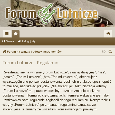
ię
or
al
Szukaj
Zaloguj się
ce
a
og
S
Forum na tematy budowy instrumentów
j
uj
z
Forum Lutnicze - Regulamin
u
…
si
k
ę
Rejestrując się na witrynie „Forum Lutnicze”, zwanej dalej „my”, ”nas”,
a
„nasza”, „Forum Lutnicze”, „http://forumlutnicze.pl”, akceptujesz
j
wyszczególnione poniżej postanowienia. Jeśli ich nie akceptujesz, opuść
to miejsce, naciskając przycisk „Nie akceptuję”. Administracja witryny
„Forum Lutnicze” ma prawo w dowolnym czasie zmienić poniższe
postanowienia, informując cię o zmianach, niemniej wskazane jest, aby
użytkownicy sami regularnie zaglądali do tego regulaminu. Korzystanie z
witryny „Forum Lutnicze” po zmianach regulaminu oznacza, że
akceptujesz te zmiany ze wszelkimi konsekwencjami prawnymi.