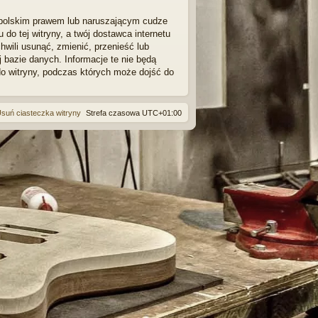
 polskim prawem lub naruszającym cudze
o tej witryny, a twój dostawca internetu
wili usunąć, zmienić, przenieść lub
bazie danych. Informacje te nie będą
do witryny, podczas których może dojść do
suń ciasteczka witryny
Strefa czasowa
UTC+01:00