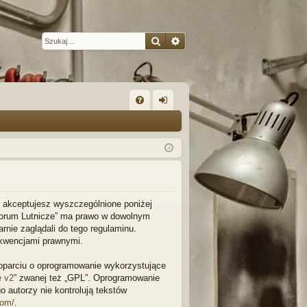
Szukaj
Wyszukiwanie zaawansow
W
FA
al
Q
og
uj
si
ę
l”, akceptujesz wyszczególnione poniżej
 „Forum Lutnicze” ma prawo w dowolnym
rnie zaglądali do tego regulaminu.
ekwencjami prawnymi.
w oparciu o oprogramowanie wykorzystujące
e v2
” zwanej też „GPL”. Oprogramowanie
o autorzy nie kontrolują tekstów
com/
.