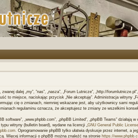
, zwanej dalej „my”, ”nas”, „nasza”, „Forum Lutnicze”, „http://forumlutnicze.p
opuść to miejsce, naciskając przycisk „Nie akceptuję”. Administracja witryny
ormując cię o zmianach, niemniej wskazane jest, aby użytkownicy sami regula
 zmianach regulaminu oznacza, że akceptujesz te zmiany ze wszelkimi kons
phpBB software”, „www.phpbb.com”, „phpBB Limited”, „phpBB Teams” działają 
ypu witryny (bulletin board), wydane na licencji „
GNU General Public Licens
pbb.com
. Oprogramowanie phpBB tylko ułatwia dyskusje przez internet, a jeg
cą. Więcej informacji o phpBB można znaleźć na stronie
https://www.phpbb.