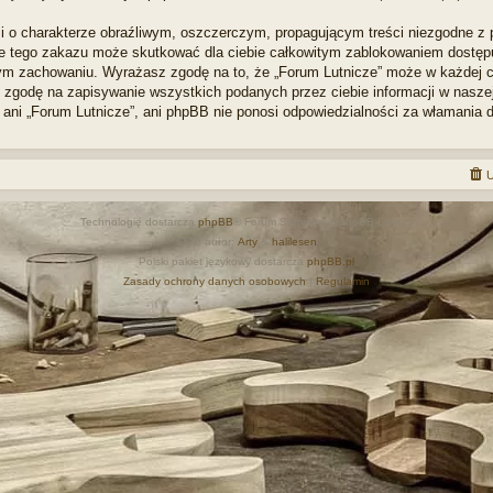
i o charakterze obraźliwym, oszczerczym, propagującym treści niezgodne z
ie tego zakazu może skutkować dla ciebie całkowitym zablokowaniem dostępu d
m zachowaniu. Wyrażasz zgodę na to, że „Forum Lutnicze” może w każdej ch
zgodę na zapisywanie wszystkich podanych przez ciebie informacji w naszej 
 ani „Forum Lutnicze”, ani phpBB nie ponosi odpowiedzialności za włamania 
U
Technologię dostarcza
phpBB
® Forum Software © phpBB Limited
Style autor:
Arty
&
halilesen
Polski pakiet językowy dostarcza
phpBB.pl
Zasady ochrony danych osobowych
|
Regulamin