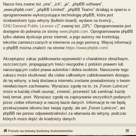
Nasze fora zwane też „one”, „ich”, „je”, „phpBB software”,
„www.phpbb.com”, „phpBB Limited”, „phpBB Teams” działają w oparciu o
oprogramowanie wykorzystujące technologię phpBB, która jest
środowiskiem typu witryny (bulletin board), wydane na licencji „
GNU General Public License v2
” zwanej też „GPL”. Oprogramowanie jest
dostępne do pobrania ze strony
www.phpbb.com
. Oprogramowanie phpBB
tylko ułatwia dyskusje przez internet, a jego autorzy nie kontrolują
tekstów zamieszczanych w internecie za jego pomocą. Więcej informacji
o phpBB można znaleźć na stronie
https://www.phpbb.com/
.
Akceptujesz zakaz publikowania wypowiedzi o charakterze obraźliwym,
oszczerczym, propagującym treści niezgodne z polskim prawem lub
naruszającym cudze prawa autorskie i dobra osobiste. Naruszenie tego
zakazu może skutkować dla ciebie całkowitym zablokowaniem dostępu
do tej witryny, a twój dostawca internetu zostanie powiadomiony o twoim
niewłaściwym zachowaniu. Wyrażasz zgodę na to, że „Forum Lutnicze”
może w każdej chwili usunąć, zmienić, przenieść lub zamknąć każdy
twój temat, post. Wyrażasz zgodę na zapisywanie wszystkich podanych
przez ciebie informacji w naszej bazie danych. Informacje te nie będą
przekazywane nikomu bez twojej zgody, ale ani „Forum Lutnicze”, ani
phpBB nie ponosi odpowiedzialności za włamania do witryny, podczas
których może dojść do kradzieży danych.
Forum na tematy budowy instrumentów