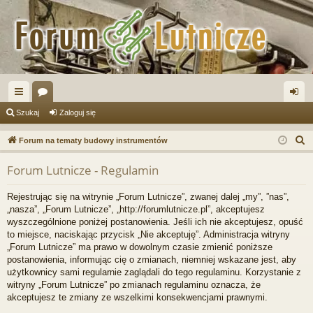
ię
or
al
Szukaj
Zaloguj się
ce
a
og
S
Forum na tematy budowy instrumentów
j
uj
z
Forum Lutnicze - Regulamin
u
…
si
k
ę
Rejestrując się na witrynie „Forum Lutnicze”, zwanej dalej „my”, ”nas”,
a
„nasza”, „Forum Lutnicze”, „http://forumlutnicze.pl”, akceptujesz
j
wyszczególnione poniżej postanowienia. Jeśli ich nie akceptujesz, opuść
to miejsce, naciskając przycisk „Nie akceptuję”. Administracja witryny
„Forum Lutnicze” ma prawo w dowolnym czasie zmienić poniższe
postanowienia, informując cię o zmianach, niemniej wskazane jest, aby
użytkownicy sami regularnie zaglądali do tego regulaminu. Korzystanie z
witryny „Forum Lutnicze” po zmianach regulaminu oznacza, że
akceptujesz te zmiany ze wszelkimi konsekwencjami prawnymi.