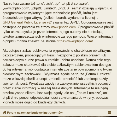
Nasze fora zwane też „one”, „ich”, „je”, „phpBB software”,
„www.phpbb.com”, „phpBB Limited”, „phpBB Teams” działają w oparciu o
oprogramowanie wykorzystujące technologię phpBB, która jest
środowiskiem typu witryny (bulletin board), wydane na licencji „
GNU General Public License v2
” zwanej też „GPL”. Oprogramowanie jest
dostępne do pobrania ze strony
www.phpbb.com
. Oprogramowanie phpBB
tylko ułatwia dyskusje przez internet, a jego autorzy nie kontrolują
tekstów zamieszczanych w internecie za jego pomocą. Więcej informacji
o phpBB można znaleźć na stronie
https://www.phpbb.com/
.
Akceptujesz zakaz publikowania wypowiedzi o charakterze obraźliwym,
oszczerczym, propagującym treści niezgodne z polskim prawem lub
naruszającym cudze prawa autorskie i dobra osobiste. Naruszenie tego
zakazu może skutkować dla ciebie całkowitym zablokowaniem dostępu
do tej witryny, a twój dostawca internetu zostanie powiadomiony o twoim
niewłaściwym zachowaniu. Wyrażasz zgodę na to, że „Forum Lutnicze”
może w każdej chwili usunąć, zmienić, przenieść lub zamknąć każdy
twój temat, post. Wyrażasz zgodę na zapisywanie wszystkich podanych
przez ciebie informacji w naszej bazie danych. Informacje te nie będą
przekazywane nikomu bez twojej zgody, ale ani „Forum Lutnicze”, ani
phpBB nie ponosi odpowiedzialności za włamania do witryny, podczas
których może dojść do kradzieży danych.
Forum na tematy budowy instrumentów