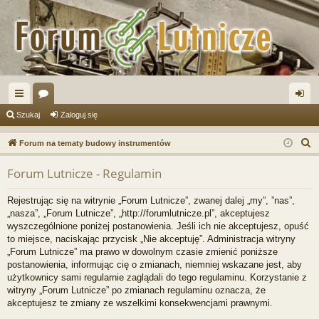
ię
or
al
Szukaj
Zaloguj się
ce
a
og
S
Forum na tematy budowy instrumentów
j
uj
z
Forum Lutnicze - Regulamin
u
…
si
k
ę
Rejestrując się na witrynie „Forum Lutnicze”, zwanej dalej „my”, ”nas”,
a
„nasza”, „Forum Lutnicze”, „http://forumlutnicze.pl”, akceptujesz
j
wyszczególnione poniżej postanowienia. Jeśli ich nie akceptujesz, opuść
to miejsce, naciskając przycisk „Nie akceptuję”. Administracja witryny
„Forum Lutnicze” ma prawo w dowolnym czasie zmienić poniższe
postanowienia, informując cię o zmianach, niemniej wskazane jest, aby
użytkownicy sami regularnie zaglądali do tego regulaminu. Korzystanie z
witryny „Forum Lutnicze” po zmianach regulaminu oznacza, że
akceptujesz te zmiany ze wszelkimi konsekwencjami prawnymi.