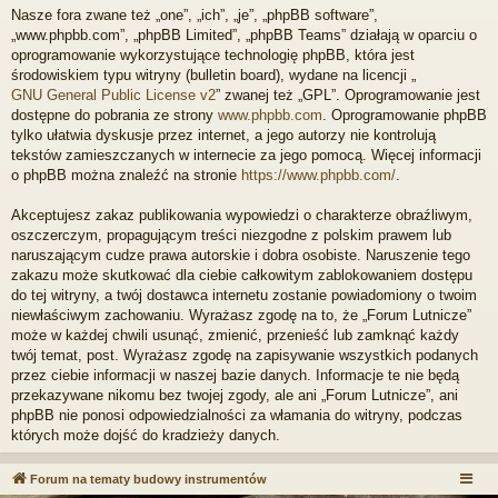
Nasze fora zwane też „one”, „ich”, „je”, „phpBB software”,
„www.phpbb.com”, „phpBB Limited”, „phpBB Teams” działają w oparciu o
oprogramowanie wykorzystujące technologię phpBB, która jest
środowiskiem typu witryny (bulletin board), wydane na licencji „
GNU General Public License v2
” zwanej też „GPL”. Oprogramowanie jest
dostępne do pobrania ze strony
www.phpbb.com
. Oprogramowanie phpBB
tylko ułatwia dyskusje przez internet, a jego autorzy nie kontrolują
tekstów zamieszczanych w internecie za jego pomocą. Więcej informacji
o phpBB można znaleźć na stronie
https://www.phpbb.com/
.
Akceptujesz zakaz publikowania wypowiedzi o charakterze obraźliwym,
oszczerczym, propagującym treści niezgodne z polskim prawem lub
naruszającym cudze prawa autorskie i dobra osobiste. Naruszenie tego
zakazu może skutkować dla ciebie całkowitym zablokowaniem dostępu
do tej witryny, a twój dostawca internetu zostanie powiadomiony o twoim
niewłaściwym zachowaniu. Wyrażasz zgodę na to, że „Forum Lutnicze”
może w każdej chwili usunąć, zmienić, przenieść lub zamknąć każdy
twój temat, post. Wyrażasz zgodę na zapisywanie wszystkich podanych
przez ciebie informacji w naszej bazie danych. Informacje te nie będą
przekazywane nikomu bez twojej zgody, ale ani „Forum Lutnicze”, ani
phpBB nie ponosi odpowiedzialności za włamania do witryny, podczas
których może dojść do kradzieży danych.
Forum na tematy budowy instrumentów