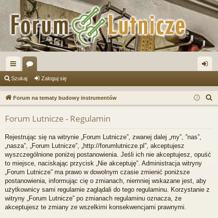
ię
or
al
Szukaj
Zaloguj się
ce
a
og
S
Forum na tematy budowy instrumentów
j
uj
z
Forum Lutnicze - Regulamin
u
…
si
k
ę
Rejestrując się na witrynie „Forum Lutnicze”, zwanej dalej „my”, ”nas”,
a
„nasza”, „Forum Lutnicze”, „http://forumlutnicze.pl”, akceptujesz
j
wyszczególnione poniżej postanowienia. Jeśli ich nie akceptujesz, opuść
to miejsce, naciskając przycisk „Nie akceptuję”. Administracja witryny
„Forum Lutnicze” ma prawo w dowolnym czasie zmienić poniższe
postanowienia, informując cię o zmianach, niemniej wskazane jest, aby
użytkownicy sami regularnie zaglądali do tego regulaminu. Korzystanie z
witryny „Forum Lutnicze” po zmianach regulaminu oznacza, że
akceptujesz te zmiany ze wszelkimi konsekwencjami prawnymi.