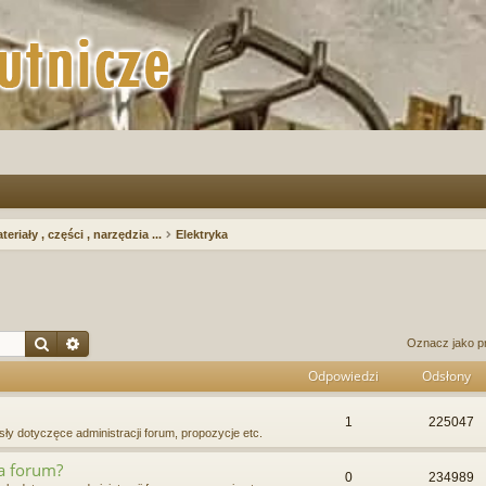
teriały , części , narzędzia ...
Elektryka
Szukaj
Wyszukiwanie zaawansowane
Oznacz jako p
Odpowiedzi
Odsłony
1
225047
ły dotyczęce administracji forum, propozycje etc.
na forum?
0
234989