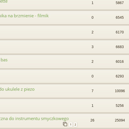
ette
1
5867
ka na brzmienie - filmik
0
6545
2
6170
3
6683
 bas
2
6016
0
6293
o ukulele z piezo
7
10096
1
5256
czna do instrumentu smyczkowego
26
25094
1
2