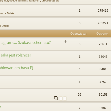
ły dotyczęce administracji forum, propozycje etc.
1
275415
asze Dzieła
0
261291
 Dzieła
Odpowiedzi
Odsłony
Diagrams... Szukasz schematu?
5
25611
Jaka jest rółźnica?
1
38045
ablowaniem basu PJ
4
8461
1
4752
26
30153
1
2
y
2
5302