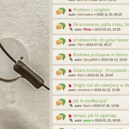
Problem z singlem
autor:
informatkot
»
2020-11-20, 06:25
Ekranowanie, pątla masy, b
autor:
Piniu
»
2013-02-21, 22:25
przetworniki do gotar lewo
autor:
Pith
»
2019-07-03, 06:17
Budowa pickupow w domu. z
autor:
Nergal666
»
2015-09-13, 10:03
Gitara Archtop - Przystawk
autor:
Barti
»
2019-02-16, 10:34
Single coil ale nawijany w d
autor:
stonefree
»
2018-01-22, 21:56
Jak to podłączyą?
autor:
Barti
»
2018-07-30, 12:59
lampa, jak to ogarnąą
autor:
poco
»
2018-01-15, 00:06