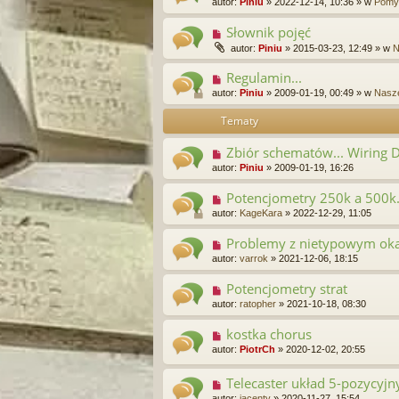
autor:
Piniu
»
2022-12-14, 10:36
» w
Pomys
Słownik pojęć
autor:
Piniu
»
2015-03-23, 12:49
» w
N
Regulamin...
autor:
Piniu
»
2009-01-19, 00:49
» w
Nasze
Tematy
Zbiór schematów... Wiring 
autor:
Piniu
»
2009-01-19, 16:26
Potencjometry 250k a 500k. 
autor:
KageKara
»
2022-12-29, 11:05
Problemy z nietypowym ok
autor:
varrok
»
2021-12-06, 18:15
Potencjometry strat
autor:
ratopher
»
2021-10-18, 08:30
kostka chorus
autor:
PiotrCh
»
2020-12-02, 20:55
Telecaster układ 5-pozycyjn
autor:
jacenty
»
2020-11-27, 15:54