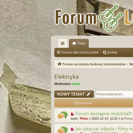
Fora
ię
Oznacz jako przeczytane
Szukaj
ce
Forum na tematy budowy instrumentów
Ma
j
Elektryka
…
Moderator:
poco
NOWY TEMAT
Ogłoszenia
Forum dostąpne mobilnie!!!
autor:
Piniu
»
2022-12-14, 11:02
» w
Pomys
Jak załączać zdjęcia i filmy 