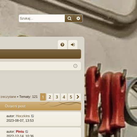
Szukaj
Wyszukiwanie zaawansow
W
FA
al
Q
og
uj
si
ę
2
3
4
5
1
Następna
rzeczytane
• Tematy: 121
Ostatni post
autor:
Hoczkins
2023-08-07, 13:53
autor:
Piniu
2022-12-14, 10:36