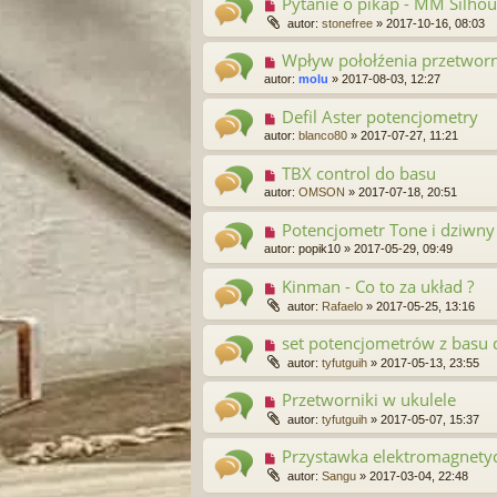
Pytanie o pikap - MM Silhou
autor:
stonefree
»
2017-10-16, 08:03
Wpływ połołźenia przetworni
autor:
molu
»
2017-08-03, 12:27
Defil Aster potencjometry
autor:
blanco80
»
2017-07-27, 11:21
TBX control do basu
autor:
OMSON
»
2017-07-18, 20:51
Potencjometr Tone i dziwny
autor:
popik10
»
2017-05-29, 09:49
Kinman - Co to za układ ?
autor:
Rafaelo
»
2017-05-25, 13:16
set potencjometrów z basu d
autor:
tyfutguih
»
2017-05-13, 23:55
Przetworniki w ukulele
autor:
tyfutguih
»
2017-05-07, 15:37
Przystawka elektromagnety
autor:
Sangu
»
2017-03-04, 22:48