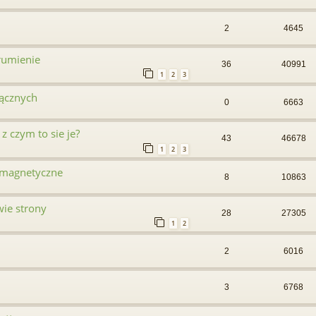
2
4645
rumienie
36
40991
1
2
3
rącznych
0
6663
 czym to sie je?
43
46678
1
2
3
i magnetyczne
8
10863
wie strony
28
27305
1
2
2
6016
3
6768