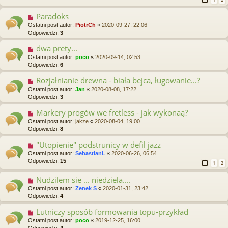
Paradoks
Ostatni post autor:
PiotrCh
«
2020-09-27, 22:06
Odpowiedzi:
3
dwa prety...
Ostatni post autor:
poco
«
2020-09-14, 02:53
Odpowiedzi:
6
Rozjałnianie drewna - biała bejca, ługowanie...?
Ostatni post autor:
Jan
«
2020-08-08, 17:22
Odpowiedzi:
3
Markery progów we fretless - jak wykonaą?
Ostatni post autor:
jakze
«
2020-08-04, 19:00
Odpowiedzi:
8
"Utopienie" podstrunicy w defil jazz
Ostatni post autor:
SebastianL
«
2020-06-26, 06:54
Odpowiedzi:
15
1
2
Nudzilem sie ... niedziela....
Ostatni post autor:
Zenek S
«
2020-01-31, 23:42
Odpowiedzi:
4
Lutniczy sposób formowania topu-przykład
Ostatni post autor:
poco
«
2019-12-25, 16:00