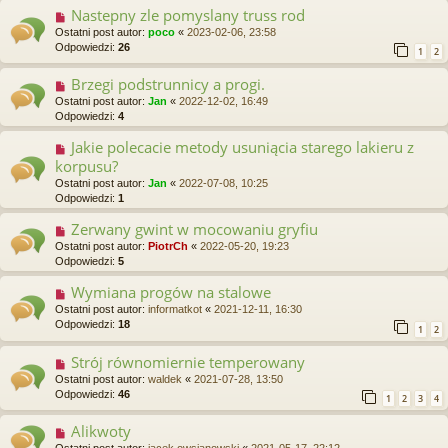
Nastepny zle pomyslany truss rod
Ostatni post autor:
poco
«
2023-02-06, 23:58
Odpowiedzi:
26
1
2
Brzegi podstrunnicy a progi.
Ostatni post autor:
Jan
«
2022-12-02, 16:49
Odpowiedzi:
4
Jakie polecacie metody usuniącia starego lakieru z
korpusu?
Ostatni post autor:
Jan
«
2022-07-08, 10:25
Odpowiedzi:
1
Zerwany gwint w mocowaniu gryfiu
Ostatni post autor:
PiotrCh
«
2022-05-20, 19:23
Odpowiedzi:
5
Wymiana progów na stalowe
Ostatni post autor:
informatkot
«
2021-12-11, 16:30
Odpowiedzi:
18
1
2
Strój równomiernie temperowany
Ostatni post autor:
waldek
«
2021-07-28, 13:50
Odpowiedzi:
46
1
2
3
4
Alikwoty
Ostatni post autor:
jacek owsianowski
«
2021-05-17, 22:12