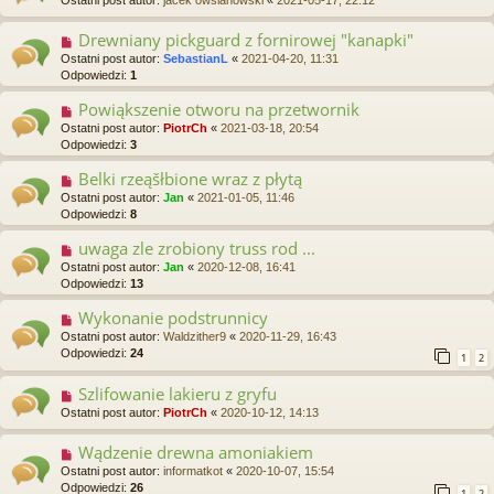
Drewniany pickguard z fornirowej "kanapki"
Ostatni post autor:
SebastianL
«
2021-04-20, 11:31
Odpowiedzi:
1
Powiąkszenie otworu na przetwornik
Ostatni post autor:
PiotrCh
«
2021-03-18, 20:54
Odpowiedzi:
3
Belki rzeąšłbione wraz z płytą
Ostatni post autor:
Jan
«
2021-01-05, 11:46
Odpowiedzi:
8
uwaga zle zrobiony truss rod ...
Ostatni post autor:
Jan
«
2020-12-08, 16:41
Odpowiedzi:
13
Wykonanie podstrunnicy
Ostatni post autor:
Waldzither9
«
2020-11-29, 16:43
Odpowiedzi:
24
1
2
Szlifowanie lakieru z gryfu
Ostatni post autor:
PiotrCh
«
2020-10-12, 14:13
Wądzenie drewna amoniakiem
Ostatni post autor:
informatkot
«
2020-10-07, 15:54
Odpowiedzi:
26
1
2