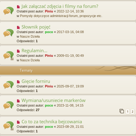
Jak załączać zdjęcia i filmy na forum?
Ostatni post autor:
Piniu
«
2022-12-14, 10:36
w
Pomysły dotyczęce administracji forum, propozycje etc.
Słownik pojęć
Ostatni post autor:
poco
«
2017-03-16, 04:08
w
Nasze Dzieła
Odpowiedzi:
1
Regulamin...
Ostatni post autor:
Piniu
«
2009-01-19, 00:49
w
Nasze Dzieła
Tematy
Gięcie forniru
Ostatni post autor:
Piniu
«
2025-09-07, 19:09
Odpowiedzi:
1
Wymiana/usuniecie markerów
Ostatni post autor:
poco
«
2023-11-08, 14:15
Odpowiedzi:
27
1
2
Co to za technika bejcowania
Ostatni post autor:
poco
«
2023-08-29, 21:01
Odpowiedzi:
1