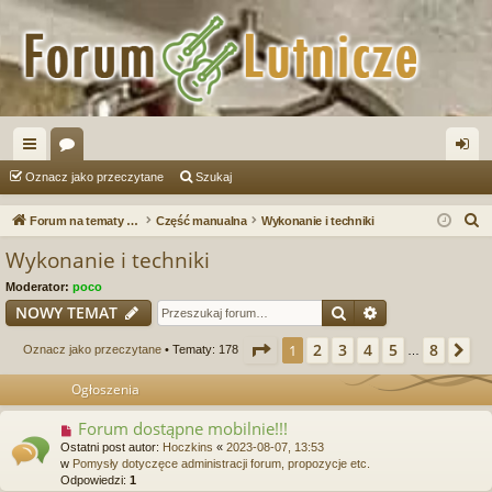
ię
or
al
Oznacz jako przeczytane
Szukaj
ce
a
og
S
Forum na tematy budowy instrumentów
Część manualna
Wykonanie i techniki
j
uj
z
Wykonanie i techniki
u
…
si
Moderator:
poco
k
ę
Szukaj
Wyszukiwanie
NOWY TEMAT
a
j
Strona
1
z
8
2
3
4
5
8
1
Na
Oznacz jako przeczytane
• Tematy: 178
…
Ogłoszenia
Forum dostąpne mobilnie!!!
Ostatni post autor:
Hoczkins
«
2023-08-07, 13:53
w
Pomysły dotyczęce administracji forum, propozycje etc.
Odpowiedzi:
1