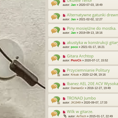
Ukulele Tenor
autor:
Jan
»
2020-07-03, 18:49
Alternatywne gatunki drew
autor:
Jan
»
2021-02-02, 12:27
Piny mosięśźne do mostka.
autor:
Jan
»
2019-09-13, 18:16
akustyka w konstrukcji gitar
autor:
poco
»
2021-01-17, 16:21
Gitara Archtop
autor:
PiotrCh
»
2020-07-17, 15:52
Przyciemnianie Politury
autor:
Krisak
»
2020-12-08, 19:16
Ibanez AEL 20E ACV Wysoka 
autor:
DamianGr
»
2016-12-27, 19:49
TRONAD Jumbo
autor:
JK1949
»
2020-09-07, 17:33
Wilk w gitarze.
autor:
AnTech
»
2015-01-17, 22:49