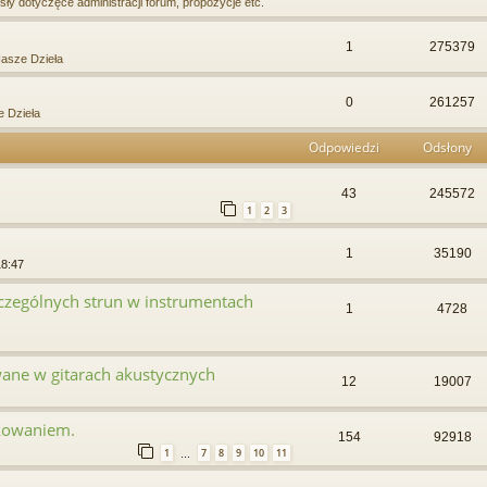
ły dotyczęce administracji forum, propozycje etc.
1
275379
asze Dzieła
0
261257
 Dzieła
Odpowiedzi
Odsłony
43
245572
1
2
3
1
35190
18:47
zczególnych strun w instrumentach
1
4728
ane w gitarach akustycznych
12
19007
kowaniem.
154
92918
1
7
8
9
10
11
…