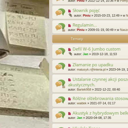
autor:
Piniu
»
2022-12-14, 10:36
» w
Pomys
Słownik pojęć
autor:
Piniu
»
2015-03-23, 12:49
» w
N
Regulamin...
autor:
Piniu
»
2009-01-19, 00:49
» w
Nasze
Tematy
Defil W-6 Jumbo custom
autor:
Jan
»
2019-12-18, 11:53
Złamanie po upadku
autor:
matusyk.r@interia.pl
»
2023-04-19, 
Ustalanie czynnej akcji pos
akustycznych.
autor:
Bartek958
»
2022-12-22, 00:40
Rółźne ołźebrowania stosow
autor:
waldek
»
2021-07-14, 01:17
Akustyk z hybrydowym bel
autor:
Jan
»
2020-04-08, 17:35