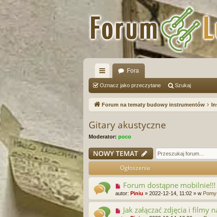
Fora
ię
Oznacz jako przeczytane
Szukaj
ce
Forum na tematy budowy instrumentów
In
j
Gitary akustyczne
…
Moderator:
poco
NOWY TEMAT
Ogłoszenia
Forum dostąpne mobilnie!!!
autor:
Piniu
»
2022-12-14, 11:02
» w
Pomys
Jak załączać zdjęcia i filmy 