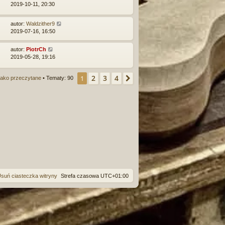
2019-10-11, 20:30
autor:
Waldzither9
2019-07-16, 16:50
autor:
PiotrCh
2019-05-28, 19:16
2
3
4
1
Następna
ako przeczytane
• Tematy: 90
suń ciasteczka witryny
Strefa czasowa
UTC+01:00