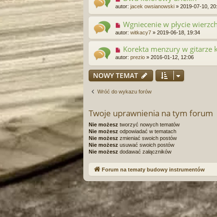
autor:
jacek owsianowski
»
2019-07-10, 20
Wgniecenie w płycie wierzc
autor:
witkacy7
»
2019-06-18, 19:34
Korekta menzury w gitarze k
autor:
prezio
»
2016-01-12, 12:06
NOWY TEMAT
Wróć do wykazu forów
Twoje uprawnienia na tym forum
Nie możesz
tworzyć nowych tematów
Nie możesz
odpowiadać w tematach
Nie możesz
zmieniać swoich postów
Nie możesz
usuwać swoich postów
Nie możesz
dodawać załączników
Forum na tematy budowy instrumentów