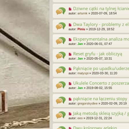
Dziwne cątki na tylnej łciani
autor:
arturnk
»
2020-07-09, 18:54
Dwa Taylory - problemy z el
autor:
Piniu
»
2019-12-29, 18:52
Eksperymentalna analiza mod
autor:
Jan
»
2020-06-01, 07:47
Reset gryfu - jak obliczyą
autor:
Jan
»
2020-05-07, 10:31
Pąkniącie po upadku/uderz
autor:
matyspi
»
2020-03-30, 11:20
Ukulele Concerto z poszerz
autor:
Jan
»
2019-08-02, 15:55
pąkniącie na łączeniu stopy
autor:
gregorskydive
»
2020-02-09, 20:19
Jaką metodą skleią szyjką /
autor:
eeo
»
2019-12-31, 22:24
Dwu kolorowy arlekin