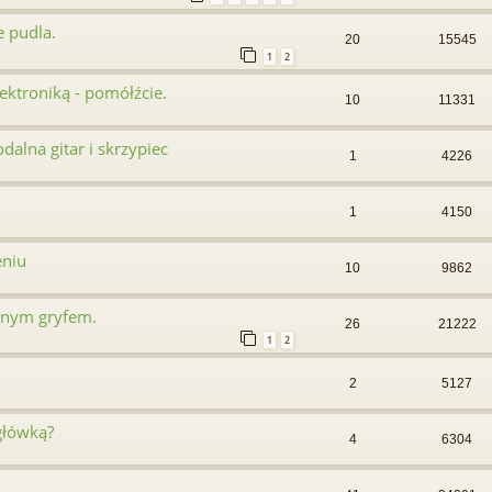
e pudla.
20
15545
1
2
ektroniką - pomółźcie.
10
11331
alna gitar i skrzypiec
1
4226
1
4150
eniu
10
9862
anym gryfem.
26
21222
1
2
2
5127
 główką?
4
6304