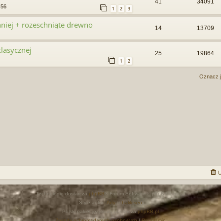
41
34091
:56
1
2
3
hniej + rozeschniąte drewno
14
13709
lasycznej
25
19864
1
2
Oznacz j
U
Technologię dostarcza
phpBB
® Forum Software © phpBB Limited
Style autor:
Arty
&
halilesen
Polski pakiet językowy dostarcza
phpBB.pl
Zasady ochrony danych osobowych
|
Regulamin