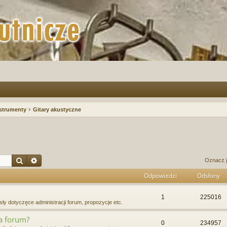
strumenty
Gitary akustyczne
Szukaj
Wyszukiwanie zaawansowane
Oznacz j
Odpowiedzi
Odsłony
1
225016
ły dotyczęce administracji forum, propozycje etc.
na forum?
0
234957