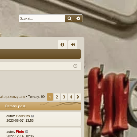
Szukaj
Wyszukiwanie zaawansow
W
FA
al
Q
og
uj
si
ę
2
3
4
1
Następna
ako przeczytane
• Tematy: 90
Ostatni post
autor:
Hoczkins
2023-08-07, 13:53
autor:
Piniu
2022-12-14, 10:36