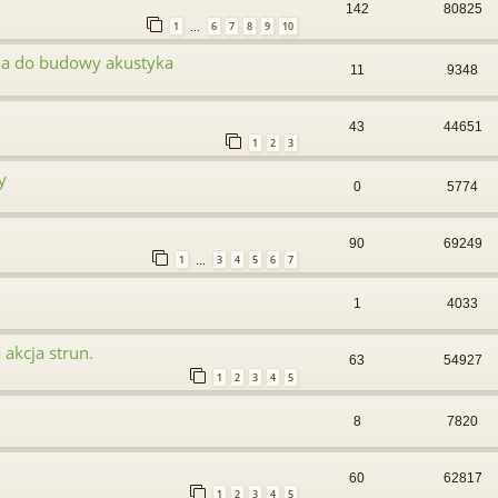
142
80825
1
6
7
8
9
10
…
na do budowy akustyka
11
9348
43
44651
1
2
3
y
0
5774
90
69249
1
3
4
5
6
7
…
1
4033
akcja strun.
63
54927
1
2
3
4
5
8
7820
60
62817
1
2
3
4
5