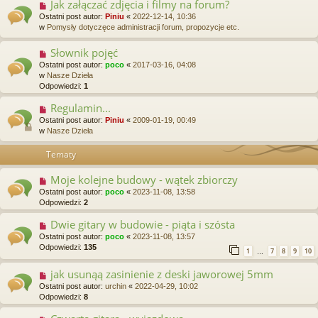
Jak załączać zdjęcia i filmy na forum?
Ostatni post autor:
Piniu
«
2022-12-14, 10:36
w
Pomysły dotyczęce administracji forum, propozycje etc.
Słownik pojęć
Ostatni post autor:
poco
«
2017-03-16, 04:08
w
Nasze Dzieła
Odpowiedzi:
1
Regulamin...
Ostatni post autor:
Piniu
«
2009-01-19, 00:49
w
Nasze Dzieła
Tematy
Moje kolejne budowy - wątek zbiorczy
Ostatni post autor:
poco
«
2023-11-08, 13:58
Odpowiedzi:
2
Dwie gitary w budowie - piąta i szósta
Ostatni post autor:
poco
«
2023-11-08, 13:57
Odpowiedzi:
135
1
7
8
9
10
…
jak usunąą zasinienie z deski jaworowej 5mm
Ostatni post autor:
urchin
«
2022-04-29, 10:02
Odpowiedzi:
8