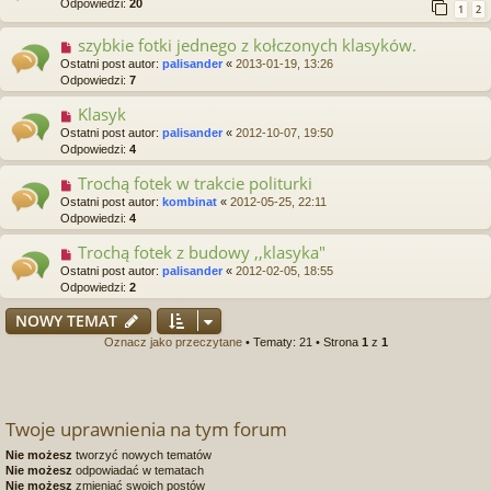
Odpowiedzi:
20
1
2
szybkie fotki jednego z kołczonych klasyków.
Ostatni post autor:
palisander
«
2013-01-19, 13:26
Odpowiedzi:
7
Klasyk
Ostatni post autor:
palisander
«
2012-10-07, 19:50
Odpowiedzi:
4
Trochą fotek w trakcie politurki
Ostatni post autor:
kombinat
«
2012-05-25, 22:11
Odpowiedzi:
4
Trochą fotek z budowy ,,klasyka"
Ostatni post autor:
palisander
«
2012-02-05, 18:55
Odpowiedzi:
2
NOWY TEMAT
Oznacz jako przeczytane
• Tematy: 21 • Strona
1
z
1
Twoje uprawnienia na tym forum
Nie możesz
tworzyć nowych tematów
Nie możesz
odpowiadać w tematach
Nie możesz
zmieniać swoich postów