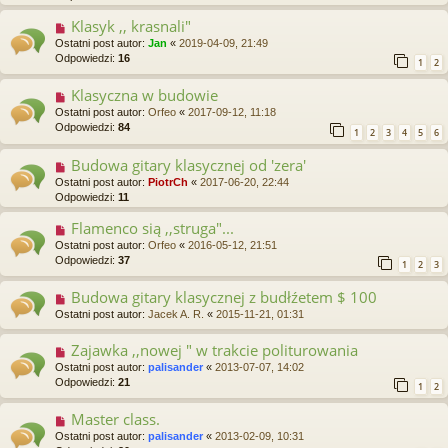
Klasyk ,, krasnali"
Ostatni post autor:
Jan
«
2019-04-09, 21:49
Odpowiedzi:
16
1
2
Klasyczna w budowie
Ostatni post autor:
Orfeo
«
2017-09-12, 11:18
Odpowiedzi:
84
1
2
3
4
5
6
Budowa gitary klasycznej od 'zera'
Ostatni post autor:
PiotrCh
«
2017-06-20, 22:44
Odpowiedzi:
11
Flamenco sią ,,struga"...
Ostatni post autor:
Orfeo
«
2016-05-12, 21:51
Odpowiedzi:
37
1
2
3
Budowa gitary klasycznej z budłźetem $ 100
Ostatni post autor:
Jacek A. R.
«
2015-11-21, 01:31
Zajawka ,,nowej " w trakcie politurowania
Ostatni post autor:
palisander
«
2013-07-07, 14:02
Odpowiedzi:
21
1
2
Master class.
Ostatni post autor:
palisander
«
2013-02-09, 10:31