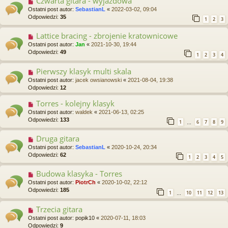
Czwarta gitara - wyjazdowa
Ostatni post autor:
SebastianL
«
2022-03-02, 09:04
Odpowiedzi:
35
1
2
3
Lattice bracing - zbrojenie kratownicowe
Ostatni post autor:
Jan
«
2021-10-30, 19:44
Odpowiedzi:
49
1
2
3
4
Pierwszy klasyk multi skala
Ostatni post autor:
jacek owsianowski
«
2021-08-04, 19:38
Odpowiedzi:
12
Torres - kolejny klasyk
Ostatni post autor:
waldek
«
2021-06-13, 02:25
Odpowiedzi:
133
1
6
7
8
9
…
Druga gitara
Ostatni post autor:
SebastianL
«
2020-10-24, 20:34
Odpowiedzi:
62
1
2
3
4
5
Budowa klasyka - Torres
Ostatni post autor:
PiotrCh
«
2020-10-02, 22:12
Odpowiedzi:
185
1
10
11
12
13
…
Trzecia gitara
Ostatni post autor:
popik10
«
2020-07-11, 18:03
Odpowiedzi:
9