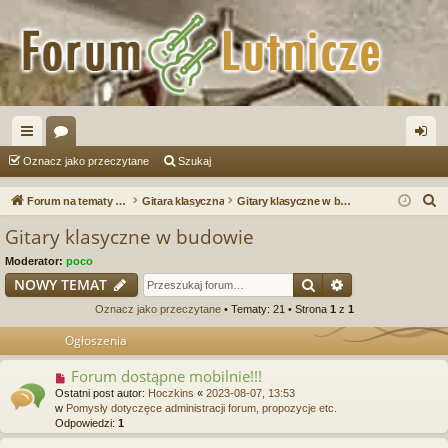
ię
or
al
Oznacz jako przeczytane
Szukaj
ce
a
og
S
Forum na tematy budowy instrumentów
Gitara klasyczna
Gitary klasyczne w budowie
j
uj
z
Gitary klasyczne w budowie
u
…
si
Moderator:
poco
k
ę
Szukaj
Wyszukiwanie
NOWY TEMAT
a
Oznacz jako przeczytane
• Tematy: 21 • Strona
1
z
1
j
Ogłoszenia
Forum dostąpne mobilnie!!!
Ostatni post autor:
Hoczkins
«
2023-08-07, 13:53
w
Pomysły dotyczęce administracji forum, propozycje etc.
Odpowiedzi:
1