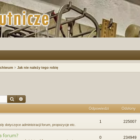
rchiwum
Jak nie należy tego robię
Szukaj
Wyszukiwanie zaawansowane
Odpowiedzi
Odsłony
1
225007
ły dotyczęce administracji forum, propozycje etc.
na forum?
0
234949