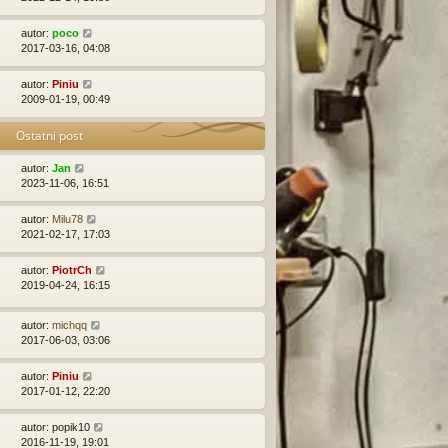
autor:
poco
2017-03-16, 04:08
autor:
Piniu
2009-01-19, 00:49
Ostatni post
autor:
Jan
2023-11-06, 16:51
autor:
Milu78
2021-02-17, 17:03
autor:
PiotrCh
2019-04-24, 16:15
autor:
michqq
2017-06-03, 03:06
autor:
Piniu
2017-01-12, 22:20
autor:
popik10
2016-11-19, 19:01