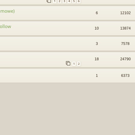
1
2
3
4
5
6
Domowe)
6
12102
hollow
10
13874
3
7578
18
24790
1
2
1
6373