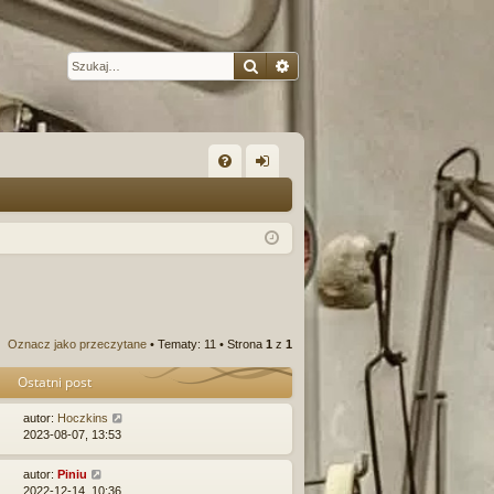
Szukaj
Wyszukiwanie zaawansow
W
FA
al
Q
og
uj
si
ę
Oznacz jako przeczytane
• Tematy: 11 • Strona
1
z
1
Ostatni post
autor:
Hoczkins
2023-08-07, 13:53
autor:
Piniu
2022-12-14, 10:36