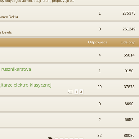
ły dotyczęce administracji forum, propozycje etc.
1
275375
asze Dzieła
0
261249
 Dzieła
Odpowiedzi
Odsłony
4
55814
d rusznikarstwa
1
9150
gitarze elektro klasycznej
29
37873
1
2
0
6690
2
6652
82
80086