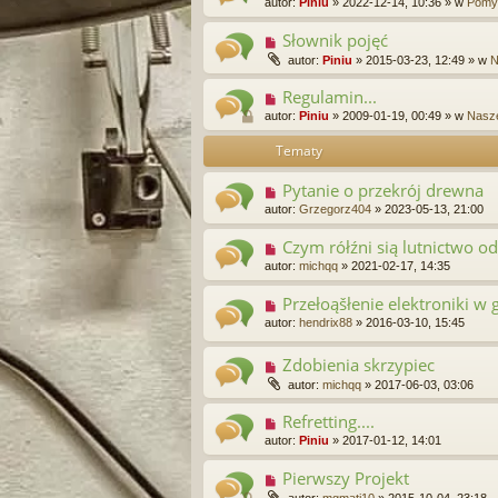
autor:
Piniu
»
2022-12-14, 10:36
» w
Pomys
Słownik pojęć
autor:
Piniu
»
2015-03-23, 12:49
» w
N
Regulamin...
autor:
Piniu
»
2009-01-19, 00:49
» w
Nasze
Tematy
Pytanie o przekrój drewna
autor:
Grzegorz404
»
2023-05-13, 21:00
Czym rółźni sią lutnictwo o
autor:
michqq
»
2021-02-17, 14:35
Przełoąšłenie elektroniki w 
autor:
hendrix88
»
2016-03-10, 15:45
Zdobienia skrzypiec
autor:
michqq
»
2017-06-03, 03:06
Refretting....
autor:
Piniu
»
2017-01-12, 14:01
Pierwszy Projekt
autor:
mgmati10
»
2015-10-04, 23:18