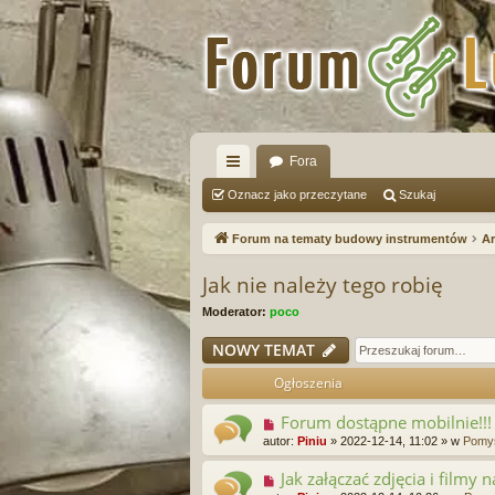
Fora
ię
Oznacz jako przeczytane
Szukaj
ce
Forum na tematy budowy instrumentów
A
j
Jak nie należy tego robię
…
Moderator:
poco
NOWY TEMAT
Ogłoszenia
Forum dostąpne mobilnie!!!
autor:
Piniu
»
2022-12-14, 11:02
» w
Pomys
Jak załączać zdjęcia i filmy 