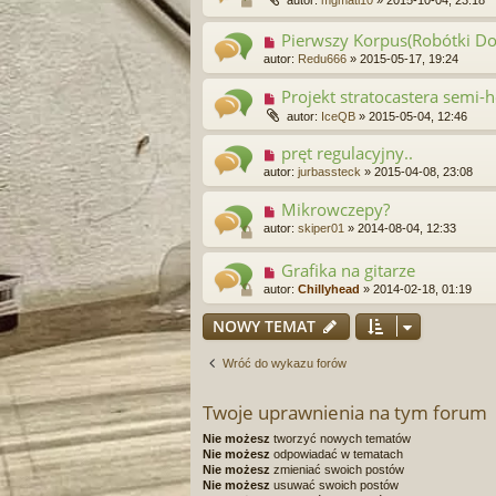
Pierwszy Korpus(Robótki 
autor:
Redu666
»
2015-05-17, 19:24
Projekt stratocastera semi-
autor:
IceQB
»
2015-05-04, 12:46
pręt regulacyjny..
autor:
jurbassteck
»
2015-04-08, 23:08
Mikrowczepy?
autor:
skiper01
»
2014-08-04, 12:33
Grafika na gitarze
autor:
Chillyhead
»
2014-02-18, 01:19
NOWY TEMAT
Wróć do wykazu forów
Twoje uprawnienia na tym forum
Nie możesz
tworzyć nowych tematów
Nie możesz
odpowiadać w tematach
Nie możesz
zmieniać swoich postów
Nie możesz
usuwać swoich postów