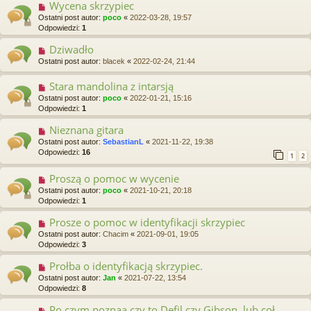
Wycena skrzypiec
Ostatni post autor:
poco
«
2022-03-28, 19:57
Odpowiedzi:
1
Dziwadło
Ostatni post autor:
blacek
«
2022-02-24, 21:44
Stara mandolina z intarsją
Ostatni post autor:
poco
«
2022-01-21, 15:16
Odpowiedzi:
1
Nieznana gitara
Ostatni post autor:
SebastianL
«
2021-11-22, 19:38
Odpowiedzi:
16
1
2
Proszą o pomoc w wycenie
Ostatni post autor:
poco
«
2021-10-21, 20:18
Odpowiedzi:
1
Prosze o pomoc w identyfikacji skrzypiec
Ostatni post autor:
Chacim
«
2021-09-01, 19:05
Odpowiedzi:
3
Prołba o identyfikacją skrzypiec.
Ostatni post autor:
Jan
«
2021-07-22, 13:54
Odpowiedzi:
8
Po czym poznaą czy to Defil czy Gibson, lub coł