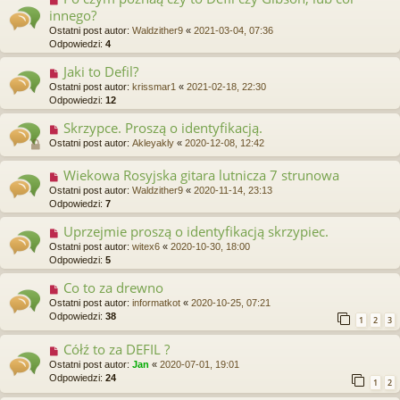
innego?
Ostatni post autor:
Waldzither9
«
2021-03-04, 07:36
Odpowiedzi:
4
Jaki to Defil?
Ostatni post autor:
krissmar1
«
2021-02-18, 22:30
Odpowiedzi:
12
Skrzypce. Proszą o identyfikacją.
Ostatni post autor:
Akleyakly
«
2020-12-08, 12:42
Wiekowa Rosyjska gitara lutnicza 7 strunowa
Ostatni post autor:
Waldzither9
«
2020-11-14, 23:13
Odpowiedzi:
7
Uprzejmie proszą o identyfikacją skrzypiec.
Ostatni post autor:
witex6
«
2020-10-30, 18:00
Odpowiedzi:
5
Co to za drewno
Ostatni post autor:
informatkot
«
2020-10-25, 07:21
Odpowiedzi:
38
1
2
3
Cółź to za DEFIL ?
Ostatni post autor:
Jan
«
2020-07-01, 19:01
Odpowiedzi:
24
1
2