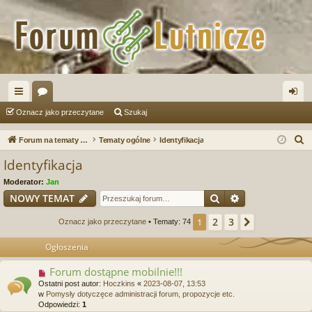
ię
or
al
Oznacz jako przeczytane
Szukaj
ce
a
og
S
Forum na tematy budowy instrumentów
Tematy ogólne
Identyfikacja
j
uj
z
Identyfikacja
u
…
si
Moderator:
Jan
k
ę
Szukaj
Wyszukiwanie
NOWY TEMAT
a
j
2
3
1
Następna
Oznacz jako przeczytane
• Tematy: 74
Ogłoszenia
Forum dostąpne mobilnie!!!
Ostatni post autor:
Hoczkins
«
2023-08-07, 13:53
w
Pomysły dotyczęce administracji forum, propozycje etc.
Odpowiedzi:
1