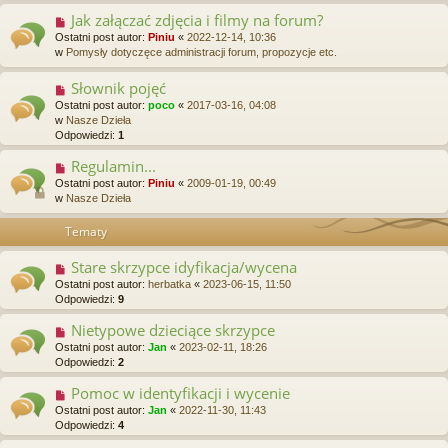
Jak załączać zdjęcia i filmy na forum?
Ostatni post autor:
Piniu
«
2022-12-14, 10:36
w
Pomysły dotyczęce administracji forum, propozycje etc.
Słownik pojęć
Ostatni post autor:
poco
«
2017-03-16, 04:08
w
Nasze Dzieła
Odpowiedzi:
1
Regulamin...
Ostatni post autor:
Piniu
«
2009-01-19, 00:49
w
Nasze Dzieła
Tematy
Stare skrzypce idyfikacja/wycena
Ostatni post autor:
herbatka
«
2023-06-15, 11:50
Odpowiedzi:
9
Nietypowe dzieciące skrzypce
Ostatni post autor:
Jan
«
2023-02-11, 18:26
Odpowiedzi:
2
Pomoc w identyfikacji i wycenie
Ostatni post autor:
Jan
«
2022-11-30, 11:43
Odpowiedzi:
4