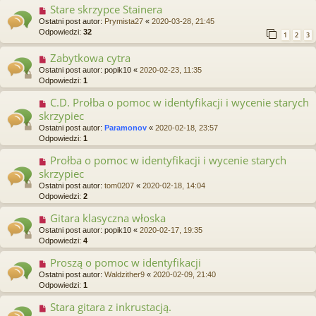
Stare skrzypce Stainera
Ostatni post autor:
Prymista27
«
2020-03-28, 21:45
Odpowiedzi:
32
1
2
3
Zabytkowa cytra
Ostatni post autor:
popik10
«
2020-02-23, 11:35
Odpowiedzi:
1
C.D. Prołba o pomoc w identyfikacji i wycenie starych
skrzypiec
Ostatni post autor:
Paramonov
«
2020-02-18, 23:57
Odpowiedzi:
1
Prołba o pomoc w identyfikacji i wycenie starych
skrzypiec
Ostatni post autor:
tom0207
«
2020-02-18, 14:04
Odpowiedzi:
2
Gitara klasyczna włoska
Ostatni post autor:
popik10
«
2020-02-17, 19:35
Odpowiedzi:
4
Proszą o pomoc w identyfikacji
Ostatni post autor:
Waldzither9
«
2020-02-09, 21:40
Odpowiedzi:
1
Stara gitara z inkrustacją.