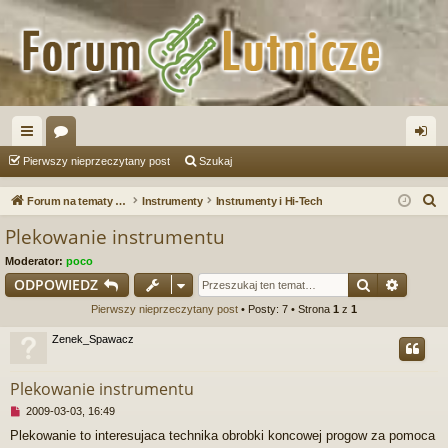
ię
or
al
Pierwszy nieprzeczytany post
Szukaj
ce
a
og
S
Forum na tematy budowy instrumentów
Instrumenty
Instrumenty i Hi-Tech
j
uj
z
Plekowanie instrumentu
u
…
si
Moderator:
poco
k
ę
Szukaj
Wyszu
ODPOWIEDZ
a
Pierwszy nieprzeczytany post
• Posty: 7 • Strona
1
z
1
j
Zenek_Spawacz
Plekowanie instrumentu
N
2009-03-03, 16:49
i
Plekowanie to interesujaca technika obrobki koncowej progow za pomoca
e