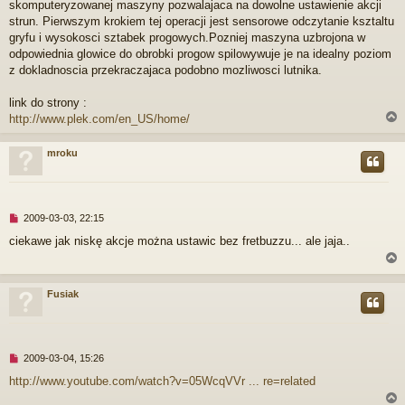
skomputeryzowanej maszyny pozwalajaca na dowolne ustawienie akcji
p
r
strun. Pierwszym krokiem tej operacji jest sensorowe odczytanie ksztaltu
z
gryfu i wysokosci sztabek progowych.Pozniej maszyna uzbrojona w
e
odpowiednia glowice do obrobki progow spilowywuje je na idealny poziom
c
z dokladnoscia przekraczajaca podobno mozliwosci lutnika.
z
y
t
link do strony :
a
http://www.plek.com/en_US/home/
n
y
mroku
p
o
r
s
t
N
2009-03-03, 22:15
i
ciekawe jak niskę akcje można ustawic bez fretbuzzu... ale jaja..
e
p
r
z
Fusiak
e
c
r
z
y
t
N
2009-03-04, 15:26
a
i
http://www.youtube.com/watch?v=05WcqVVr ... re=related
n
e
y
p