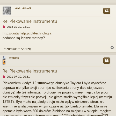
p
r
o
z
Waldzither9
s
e
t
c
r
z
Re: Plekowanie instrumentu
y
t
N
2018-10-30, 23:01
a
i
http://guitarhelp.pl/pl/technologia
n
e
y
podobno są lepsze metody?
p
p
r
o
z
s
Pozdrawiam Andrzej
e
t
c
z
waldek
y
r
t
a
Re: Plekowanie instrumentu
n
N
2021-07-30, 20:51
y
i
p
Plekowałem kiedyś 12 strunowego akustyka Taylora i była wyraęšłna
e
o
poprawa nie tylko akcji strun (po szlifowaniu struny dało się jeszcze
p
s
r
obniżyę) ale też intonacji. To drugie nie powinno mieę miejsca bo progi
t
z
nie zmieniły fizycznie pozycji, ale gitara stroiła wyraęšłnie lepiej (w stroju
e
12TET). Byę może na jakołę stroju miało wpływ obniżenie strun, nie
c
wiem, nie analizowałem w tym czasie aż tak bardzo tematu. Dla mnie
z
operacja była warta 300 dolarów. Zrobione na miejscu w sklepie, mogłem
y
t
porozmawiaę ze operatorem maszyny, Ă˘??technikiem gitarowymĂ˘??.