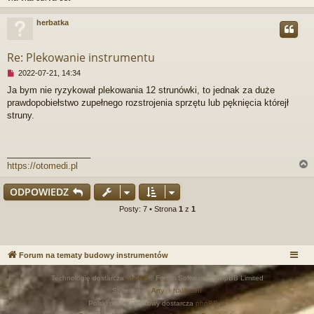
herbatka
r
Re: Plekowanie instrumentu
N
2022-07-21, 14:34
i
Ja bym nie ryzykował plekowania 12 strunówki, to jednak za duże
e
prawdopobiełstwo zupełnego rozstrojenia sprzętu lub pęknięcia którejł
p
r
struny.
z
e
c
_________________
z
https://otomedi.pl
y
t
a
ODPOWIEDZ
n
r
y
Posty: 7 • Strona
1
z
1
p
o
s
t
Forum na tematy budowy instrumentów
Technologię dostarcza
phpBB
® Forum Software © phpBB Limited
Style autor:
Arty
&
halilesen
Polski pakiet językowy dostarcza
phpBB.pl