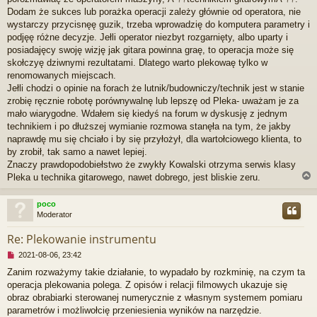
a
Dodam że sukces lub porażka operacji zależy głównie od operatora, nie
n
wystarczy przycisnęę guzik, trzeba wprowadzię do komputera parametry i
y
podjęę różne decyzje. Jełli operator niezbyt rozgarnięty, albo uparty i
p
posiadajęcy swoję wizję jak gitara powinna graę, to operacja może się
o
s
skołczyę dziwnymi rezultatami. Dlatego warto plekowaę tylko w
t
renomowanych miejscach.
Jełli chodzi o opinie na forach że lutnik/budowniczy/technik jest w stanie
zrobię ręcznie robotę porównywalnę lub lepszę od Pleka- uważam je za
mało wiarygodne. Wdałem się kiedyś na forum w dyskusję z jednym
technikiem i po dłuższej wymianie rozmowa stanęła na tym, że jakby
naprawdę mu się chciało i by się przyłożył, dla wartołciowego klienta, to
by zrobił, tak samo a nawet lepiej.
Znaczy prawdopodobiełstwo że zwykły Kowalski otrzyma serwis klasy
Pleka u technika gitarowego, nawet dobrego, jest bliskie zeru.
poco
Moderator
r
Re: Plekowanie instrumentu
N
2021-08-06, 23:42
i
Zanim rozważymy takie działanie, to wypadało by rozkminię, na czym ta
e
operacja plekowania polega. Z opisów i relacji filmowych ukazuje się
p
r
obraz obrabiarki sterowanej numerycznie z własnym systemem pomiaru
z
parametrów i możliwołcię przeniesienia wyników na narzędzie.