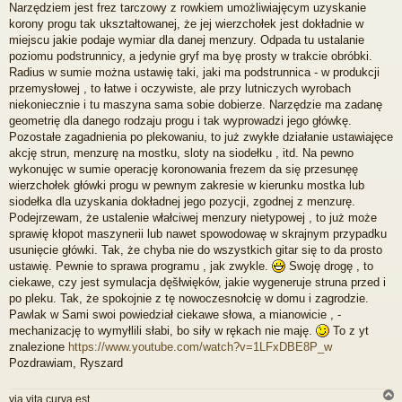
e
Narzędziem jest frez tarczowy z rowkiem umożliwiajęcym uzyskanie
c
korony progu tak ukształtowanej, że jej wierzchołek jest dokładnie w
z
miejscu jakie podaje wymiar dla danej menzury. Odpada tu ustalanie
y
t
poziomu podstrunnicy, a jedynie gryf ma byę prosty w trakcie obróbki.
a
Radius w sumie można ustawię taki, jaki ma podstrunnica - w produkcji
n
przemysłowej , to łatwe i oczywiste, ale przy lutniczych wyrobach
y
niekoniecznie i tu maszyna sama sobie dobierze. Narzędzie ma zadanę
p
geometrię dla danego rodzaju progu i tak wyprowadzi jego główkę.
o
s
Pozostałe zagadnienia po plekowaniu, to już zwykłe działanie ustawiajęce
t
akcję strun, menzurę na mostku, sloty na siodełku , itd. Na pewno
wykonujęc w sumie operację koronowania frezem da się przesunęę
wierzchołek główki progu w pewnym zakresie w kierunku mostka lub
siodełka dla uzyskania dokładnej jego pozycji, zgodnej z menzurę.
Podejrzewam, że ustalenie włałciwej menzury nietypowej , to już może
sprawię kłopot maszynerii lub nawet spowodowaę w skrajnym przypadku
usunięcie główki. Tak, że chyba nie do wszystkich gitar się to da prosto
ustawię. Pewnie to sprawa programu , jak zwykle.
Swoję drogę , to
ciekawe, czy jest symulacja dęšłwięków, jakie wygeneruje struna przed i
po pleku. Tak, że spokojnie z tę nowoczesnołcię w domu i zagrodzie.
Pawlak w Sami swoi powiedział ciekawe słowa, a mianowicie , -
mechanizację to wymyłlili słabi, bo siły w rękach nie maję.
To z yt
znalezione
https://www.youtube.com/watch?v=1LFxDBE8P_w
Pozdrawiam, Ryszard
via vita curva est