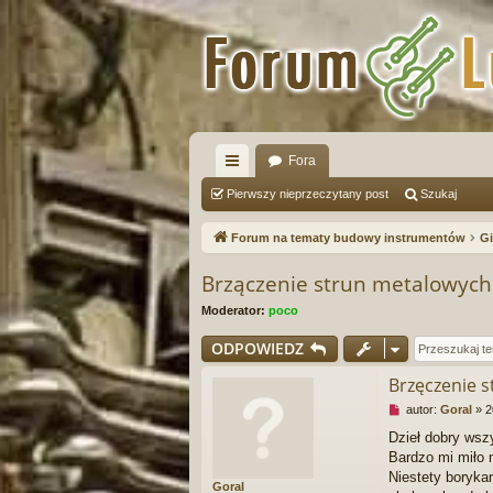
Fora
ię
Pierwszy nieprzeczytany post
Szukaj
ce
Forum na tematy budowy instrumentów
Gi
j
Brzączenie strun metalowych
…
Moderator:
poco
ODPOWIEDZ
Brzęczenie 
N
autor:
Goral
»
2
i
Dzieł dobry ws
e
Bardzo mi miło 
p
r
Niestety boryka
Goral
z