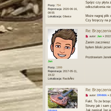
Spójrz czy płyta 
z
Posty:
754
odkształcenia nie
y
Rejestracja:
2020-06-16,
t
08:55
a
Może nagraj plik 
Lokalizacja:
Gliwice
n
Czy brzęczy na p
y
p
o
Re: Brzęczen
s
N
autor:
Jan
»
2022
t
i
Zanim zaczniesz 
e
byłem bliski prze
p
r
z
Pozdrawiam Jane
e
Jan
c
z
Posty:
1999
y
Rejestracja:
2017-05-11,
t
19:22
a
Lokalizacja:
RacibĂłrz
n
y
p
Re: Brzęczen
o
N
autor:
DR4MA
»
s
i
t
Fakt. To że brzęc
e
Struny jak i sam 
p
r
Jak napisał Jan j
DR4MA