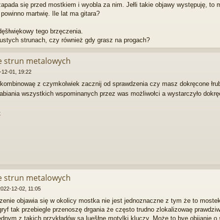
zapada się przed mostkiem i wyobla za nim. Jełli takie objawy występuję, t
 powinno martwię. Ile lat ma gitara?
dęšłwiękowy tego brzęczenia.
ustych strunach, czy również gdy grasz na progach?
ie strun metalowych
-12-01, 19:22
kombinowaę z czymkolwiek zacznij od sprawdzenia czy masz dokręcone łrubki
rabiania wszystkich wspominanych przez was możliwołci a wystarczyło dokręc
k
ie strun metalowych
2022-12-02, 11:05
zenie objawia się w okolicy mostka nie jest jednoznaczne z tym że to mostek
gryf tak przebiegle przenoszę drgania że często trudno zlokalizowaę prawdzi
ednym z takich przykładów są luęšłne motylki kluczy. Może to byę obijanie o 