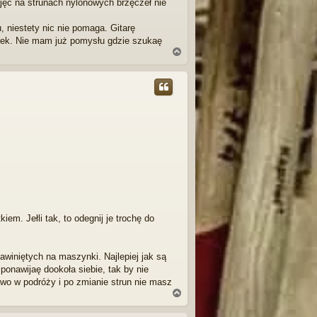
ajęc na strunach nylonowych brzęczeł nie
, niestety nic nie pomaga. Gitarę
erek. Nie mam już pomysłu gdzie szukaę
N
a
g
ó
r
ę
em. Jełli tak, to odegnij je trochę do
winiętych na maszynki. Najlepiej jak są
ponawijaę dookoła siebie, tak by nie
dowo w podróży i po zmianie strun nie masz
N
a
g