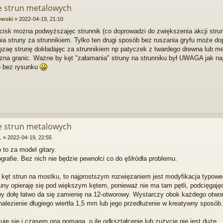
ie strun metalowych
owski
»
2022-04-19, 21:10
isk można podwyższajęc strunnik (co doprowadzi do zwiększenia akcji strun -
a struny za strunnikiem. Tylko ten drugi sposób bez ruszania gryfu może do
zaę strunę dokładajęc za strunnikiem np patyczek z twardego drewna lub met
na granic. Ważne by kęt "załamania" struny na strunniku był UWAGA jak najm
o bez rysunku
ie strun metalowych
L
»
2022-04-19, 22:55
 to za model gitary.
grafie. Bez nich nie będzie pewnołci co do ęšłródła problemu.
ie kęt strun na mostku, to najprostszym rozwięzaniem jest modyfikacja typo
ny opieraję się pod większym kętem, ponieważ nie ma tam pętli, podcięgajęc
y dołę łatwo da się zamienię na 12-otworowy. Wystarczy obok każdego otworu
alezienie długiego wiertła 1,5 mm lub jego przedłużenie w kreatywny sposób.
je się i czasem ona pomaga, o ile odkształcenie lub zużycie nie jest duże.