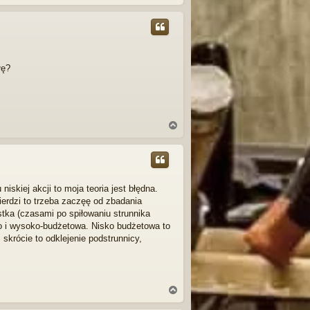
a
g
ó
r
ę
łę?
N
a
g
ó
r
ę
niskiej akcji to moja teoria jest błędna.
wierdzi to trzeba zaczęę od zbadania
stka (czasami po spiłowaniu strunnika
sko i wysoko-budżetowa. Nisko budżetowa to
skrócie to odklejenie podstrunnicy,
N
a