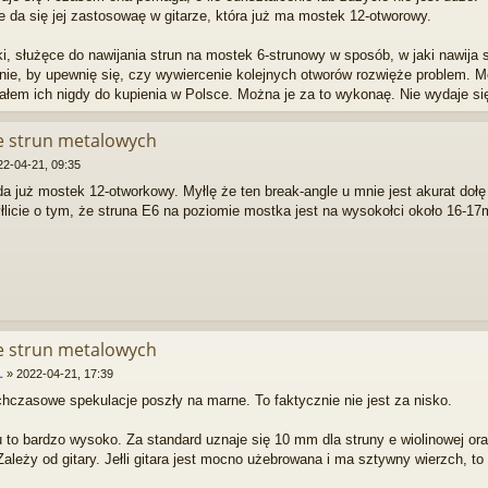
ie da się jej zastosowaę w gitarze, która już ma mostek 12-otworowy.
liki, służęce do nawijania strun na mostek 6-strunowy w sposób, w jaki nawija 
nie, by upewnię się, czy wywiercenie kolejnych otworów rozwięże problem. M
iałem ich nigdy do kupienia w Polsce. Można je za to wykonaę. Nie wydaje się
ie strun metalowych
22-04-21, 09:35
da już mostek 12-otworkowy. Myłlę że ten break-angle u mnie jest akurat dołę
licie o tym, że struna E6 na poziomie mostka jest na wysokołci około 16-1
ie strun metalowych
L
»
2022-04-21, 17:39
hczasowe spekulacje poszły na marne. To faktycznie nie jest za nisko.
 to bardzo wysoko. Za standard uznaje się 10 mm dla struny e wiolinowej or
ależy od gitary. Jełli gitara jest mocno użebrowana i ma sztywny wierzch, to