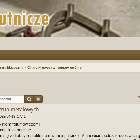
tara klasyczna
Gitara klasyczna - tematy ogólne
Szukaj
Wyszukiwanie zaawansowane
P
strun metalowych
022-04-19, 17:41
zystkim forumowiczom!
móc tutaj napisaę.
m się z drobnym problemem w mojej gitarze. Mianowicie podczas uderzania/g