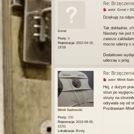
Re: Brzęczen
N
autor:
Goral
»
20
i
Dziękuję za odpo
e
p
r
Tak dokładnie, ch
Goral
z
Niestety nie jes
e
Posty:
6
zawsze zakładam 
c
Rejestracja:
2022-04-18,
mocno uderzę o st
z
19:59
y
t
Dodatkowo wydaje 
a
uderzaę o próg.
n
y
Re: Brzęczen
p
o
N
autor:
Mirek Sad
s
i
t
Hej, z dużym pra
e
strun po wygięciu
p
r
struny na strunni
z
odrywała się od s
e
Pozdrawiam Mire
Mirek Sadowski
c
z
Posty:
200
y
Rejestracja:
2019-08-05,
t
13:51
a
Lokalizacja:
Brzeg
n