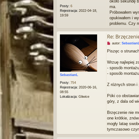
około sekundę b
e
Posty:
6
ma.
c
Rejestracja:
2022-04-18,
Próbowałem wymia
z
19:59
opukiwałem i wy
y
t
problemu. Czy m
a
n
Re: Brzęczen
y
p
N
autor:
Sebastian
o
i
Piszęc o strunac
s
e
t
p
r
Wrzuę najlepiej zd
z
- sposób montażu
e
- sposób montażu
SebastianL
c
z
Posty:
754
Z różnych stron i
y
Rejestracja:
2020-06-16,
t
08:55
a
Póki co obstawiam
Lokalizacja:
Gliwice
n
góry, z dala od wi
y
p
Brzęczenie nie m
o
s
one krótkie, znów
t
mogły lataę swobo
tymczasowo czym