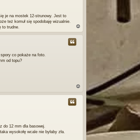
się je na mostek 12-strunowy. Jest to
oże też komuł się spodobaję wizualnie.
N
 to trudne.
a
g
ó
r
ę
 spory co pokaże na foto.
7mm od topu?
N
a
g
ó
r
ę
az do 12 mm dla basowej.
 taka wysokołę wcale nie byłaby zła.