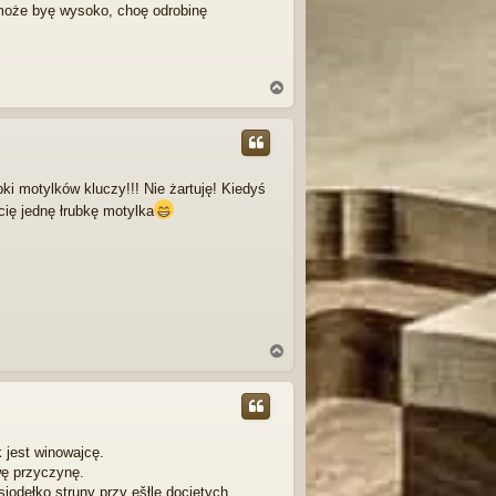
o może byę wysoko, choę odrobinę
N
a
g
ó
r
ę
 motylków kluczy!!! Nie żartuję! Kiedyś
ię jednę łrubkę motylka
N
a
g
ó
r
ę
 jest winowajcę.
wę przyczynę.
siodełko struny przy ęšłle dociętych