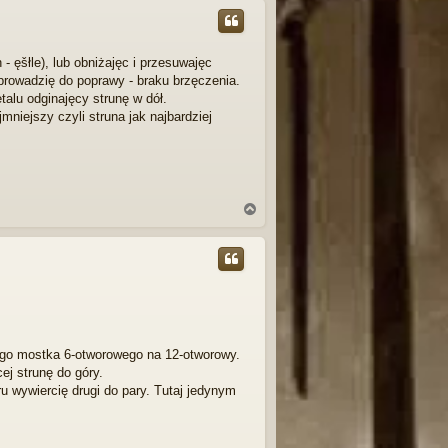
g
ó
r
ę
 ęšłle), lub obniżajęc i przesuwajęc
prowadzię do poprawy - braku brzęczenia.
alu odginajęcy strunę w dół.
niejszy czyli struna jak najbardziej
N
a
g
ó
r
ę
wego mostka 6-otworowego na 12-otworowy.
ej strunę do góry.
 wywiercię drugi do pary. Tutaj jedynym