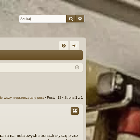
Szukaj
Wyszukiwanie zaawansow
W
FA
al
Q
og
uj
si
ę
ierwszy nieprzeczytany post
• Posty: 13 • Strona
1
z
1
rania na metalowych strunach słyszę przez