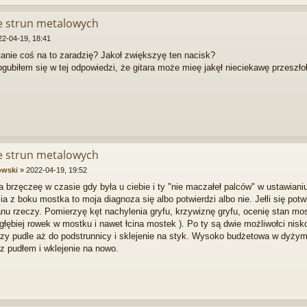
ie strun metalowych
22-04-19, 18:41
anie coś na to zaradzię? Jakoł zwiększyę ten nacisk?
ogubiłem się w tej odpowiedzi, że gitara może mieę jakęł nieciekawę przeszło
ie strun metalowych
owski
»
2022-04-19, 19:52
ła brzęczeę w czasie gdy była u ciebie i ty "nie maczałeł palców" w ustawianiu 
ęcia z boku mostka to moja diagnoza się albo potwierdzi albo nie. Jełli się pot
nu rzeczy. Pomierzyę kęt nachylenia gryfu, krzywiznę gryfu, ocenię stan mo
głębiej rowek w mostku i nawet łcina mostek ). Po ty są dwie możliwołci ni
rzy pudle aż do podstrunnicy i sklejenie na styk. Wysoko budżetowa w dyżym 
 z pudłem i wklejenie na nowo.