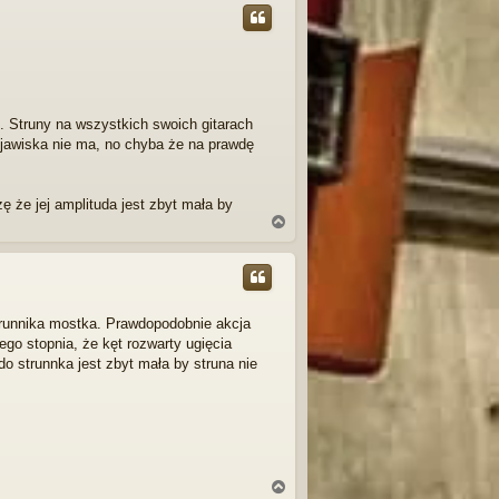
ó
r
ę
. Struny na wszystkich swoich gitarach
jawiska nie ma, no chyba że na prawdę
 że jej amplituda jest zbyt mała by
N
a
g
ó
r
ę
trunnika mostka. Prawdopodobnie akcja
tego stopnia, że kęt rozwarty ugięcia
 do strunnka jest zbyt mała by struna nie
N