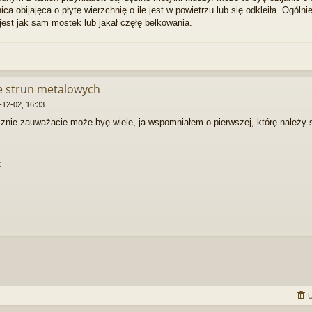
ca obijajęca o płytę wierzchnię o ile jest w powietrzu lub się odkleiła. Ogólni
 jest jak sam mostek lub jakał częłę belkowania.
ie strun metalowych
-12-02, 16:33
znie zauważacie może byę wiele, ja wspomniałem o pierwszej, którę należy sp
k
U