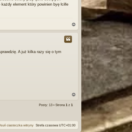
e każdy element który powinien byę łciłle
N
a
g
ó
r
ę
rawdzię. A już kilka razy się o tym
N
a
g
Posty: 13 • Strona
1
z
1
ó
r
ę
suń ciasteczka witryny
Strefa czasowa
UTC+01:00