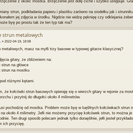
rzęczenie z okolic mostka. Brzęczenie jest dołę ciche i szybko ustępuje. Gr
ny strun, podkładania papieru i plastiku zarówno na siodełku jak i strunniku
konałem jej zdjęcia w środku. Nigdzie nie widzę pęknięę czy odklejania żeb
oże byę po prostu tak że ten typ tak ma?
ie strun metalowych
L
»
2022-04-19, 18:08
h metalowych, masz na myłli trzy basowe w typowej gitarze klasycznej?
jęcia gitary, ze zbliżeniem na:
 strun na główce
 strun na mostku
 pod różnymi kętami.
, że kołcówki strun basowych opieraję się o wierzch gitary w rejonie za mostki
erzchu i przytnij do długołci około 4 milimetrów.
usi pochodzię od mostka. Problem może byę w luęšłnych kołcówkach strun na
 na około 4 milimetry. Jełli nie możemy przycięę kołcówek strun, to można je 
dnie. Ten drugi sposób polecam jednak tylko doraęšłnie, jełli jesteł przykła
 ich przycięę.