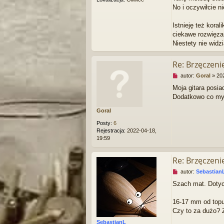
n
No i oczywiłcie n
y
p
Istnieję też kora
o
s
ciekawe rozwięza
t
Niestety nie widz
Re: Brzęczen
N
autor:
Goral
»
20
i
Moja gitara posia
e
Dodatkowo co mył
p
r
Goral
z
e
Posty:
6
c
Rejestracja:
2022-04-18,
z
19:59
y
t
a
Re: Brzęczen
n
N
autor:
Sebastian
y
i
p
Szach mat. Dotyc
e
o
p
s
r
16-17 mm od topu
t
z
Czy to za dużo? Z
e
SebastianL
c