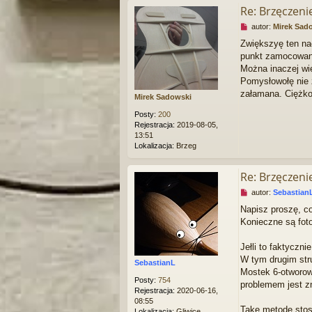
p
Re: Brzęczen
o
N
autor:
Mirek Sad
s
i
t
Zwiększyę ten nac
e
punkt zamocowani
p
r
Można inaczej wię
z
Pomysłowołę nie z
e
załamana. Ciężk
Mirek Sadowski
c
z
Posty:
200
y
Rejestracja:
2019-08-05,
t
13:51
a
Lokalizacja:
Brzeg
n
y
p
Re: Brzęczen
o
N
autor:
Sebastian
s
i
t
Napisz proszę, co
e
Konieczne są foto
p
r
z
Jełli to faktyczn
e
W tym drugim stru
SebastianL
c
Mostek 6-otworow
z
Posty:
754
problemem jest zn
y
Rejestracja:
2020-06-16,
t
08:55
a
Takę metodę stosu
Lokalizacja:
Gliwice