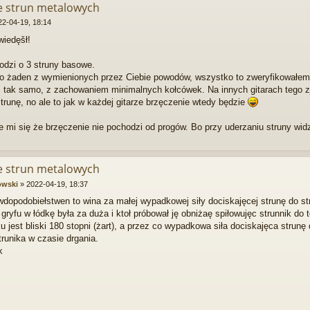
ie strun metalowych
22-04-19, 18:14
wiedęšł!
odzi o 3 struny basowe.
t to żaden z wymienionych przez Ciebie powodów, wszystko to zweryfikowałem
tak samo, z zachowaniem minimalnych kołcówek. Na innych gitarach tego z
runę, no ale to jak w każdej gitarze brzęczenie wtedy będzie
mi się że brzęczenie nie pochodzi od progów. Bo przy uderzaniu struny widzę
ie strun metalowych
owski
»
2022-04-19, 18:37
wdopodobiełstwen to wina za małej wypadkowej siły dociskajęcej strunę do s
 gryfu w łódkę była za duża i ktoł próbował ję obniżaę spiłowujęc strunnik do 
ku jest bliski 180 stopni (żart), a przez co wypadkowa siła dociskajęca strunę
trunika w czasie drgania.
k