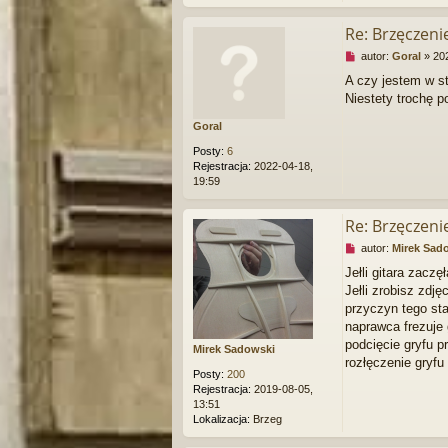
y
p
Re: Brzęczen
o
N
autor:
Goral
»
20
s
i
t
A czy jestem w st
e
Niestety trochę p
p
r
Goral
z
e
Posty:
6
c
Rejestracja:
2022-04-18,
z
19:59
y
t
a
Re: Brzęczen
n
N
autor:
Mirek Sad
y
i
p
Jełli gitara zaczę
e
o
Jełli zrobisz zdj
p
s
r
przyczyn tego sta
t
z
naprawca frezuje 
e
podcięcie gryfu p
Mirek Sadowski
c
rozłęczenie gryfu
z
Posty:
200
y
Rejestracja:
2019-08-05,
t
13:51
a
Lokalizacja:
Brzeg
n
y