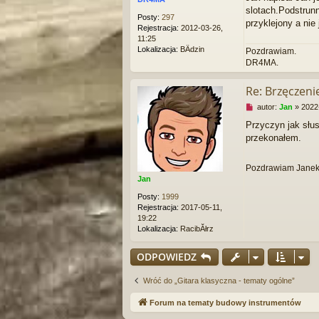
z
slotach.Podstrunni
Posty:
297
e
przyklejony a nie
Rejestracja:
2012-03-26,
c
11:25
z
Lokalizacja:
BÄdzin
y
Pozdrawiam.
t
DR4MA.
a
n
Re: Brzęczen
y
p
N
autor:
Jan
»
2022
o
i
Przyczyn jak słus
s
e
t
przekonałem.
p
r
z
Pozdrawiam Jane
e
Jan
c
z
Posty:
1999
y
Rejestracja:
2017-05-11,
t
19:22
a
Lokalizacja:
RacibĂłrz
n
y
ODPOWIEDZ
p
o
s
Wróć do „Gitara klasyczna - tematy ogólne”
t
Forum na tematy budowy instrumentów