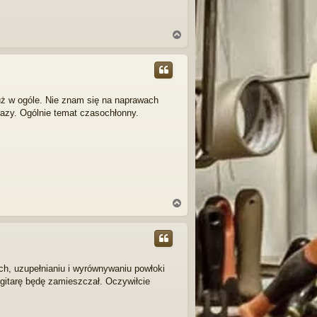
N
a
g
ó
r
ę
już w ogóle. Nie znam się na naprawach
razy. Ogólnie temat czasochłonny.
N
a
g
ó
r
ę
ch, uzupełnianiu i wyrównywaniu powłoki
 gitarę będę zamieszczał. Oczywiłcie