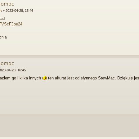
 pomoc
ot
»
2023-04-28, 15:46
ład
/rTVScFJoe24
dnia
 pomoc
023-04-28, 16:45
lazłem go i kilka innych
ten akurat jest od słynnego StewMac. Dziękuję je