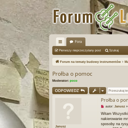
Fora
ię
Pierwszy nieprzeczytany post
Szukaj
ce
Forum na tematy budowy instrumentów
Ma
j
Prołba o pomoc
…
Moderator:
poco
ODPOWIEDZ
Prołba o p
N
autor:
Janusz
i
Witam Wszystkic
e
nakierowanie mn
p
r
sposoby na rysy
Janusz
z