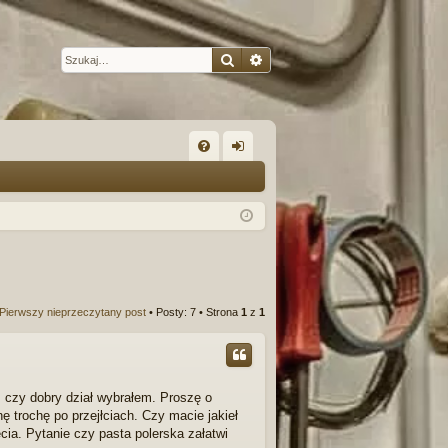
Szukaj
Wyszukiwanie zaawansow
W
FA
al
Q
og
uj
si
ę
Pierwszy nieprzeczytany post
• Posty: 7 • Strona
1
z
1
 czy dobry dział wybrałem. Proszę o
trochę po przejłciach. Czy macie jakieł
ia. Pytanie czy pasta polerska załatwi