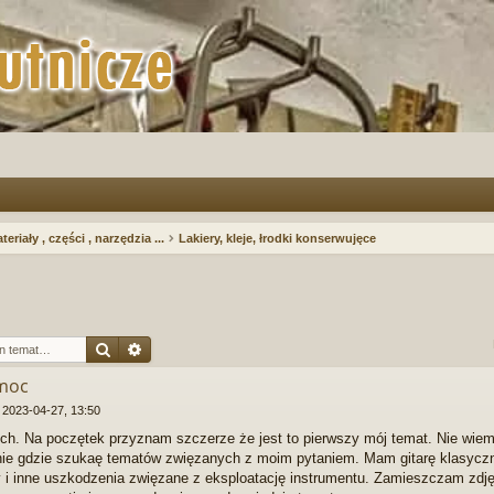
teriały , części , narzędzia ...
Lakiery, kleje, łrodki konserwujęce
Szukaj
Wyszukiwanie zaawansowane
omoc
»
2023-04-27, 13:50
h. Na poczętek przyznam szczerze że jest to pierwszy mój temat. Nie wiem
ie gdzie szukaę tematów zwięzanych z moim pytaniem. Mam gitarę klasycznę 
 i inne uszkodzenia zwięzane z eksploatację instrumentu. Zamieszczam zdjęc