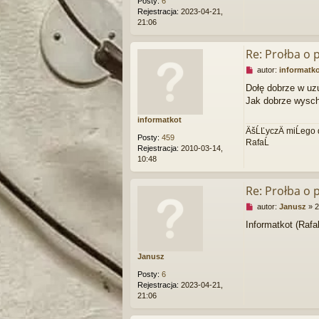
Posty:
6
c
Rejestracja:
2023-04-21,
z
21:06
y
t
a
Re: Prołba o
n
N
autor:
informatk
y
i
p
Dołę dobrze w uz
e
o
Jak dobrze wyschn
p
s
r
t
informatkot
z
ÄšĹĽyczÄ miĹego 
e
Posty:
459
RafaĹ
c
Rejestracja:
2010-03-14,
z
10:48
y
t
a
Re: Prołba o
n
N
autor:
Janusz
»
2
y
i
p
Informatkot (Rafa
e
o
p
s
r
t
Janusz
z
e
Posty:
6
c
Rejestracja:
2023-04-21,
z
21:06
y
t