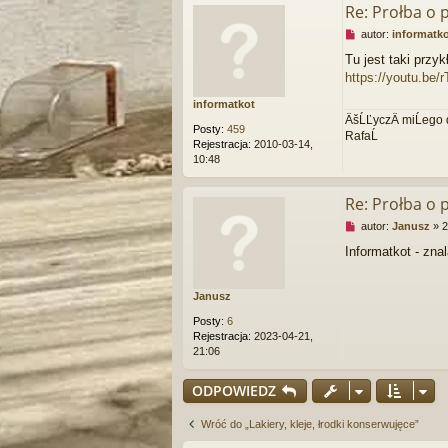
a
Re: Prołba o
n
N
autor:
informatk
y
i
p
Tu jest taki przyk
e
o
https://youtu.be
p
s
r
t
informatkot
z
ÄšĹĽyczÄ miĹego 
e
Posty:
459
RafaĹ
c
Rejestracja:
2010-03-14,
z
10:48
y
t
a
Re: Prołba o
n
N
autor:
Janusz
»
2
y
i
p
Informatkot - zna
e
o
p
s
r
t
Janusz
z
e
Posty:
6
c
Rejestracja:
2023-04-21,
z
21:06
y
t
ODPOWIEDZ
a
n
y
Wróć do „Lakiery, kleje, łrodki konserwujęce”
p