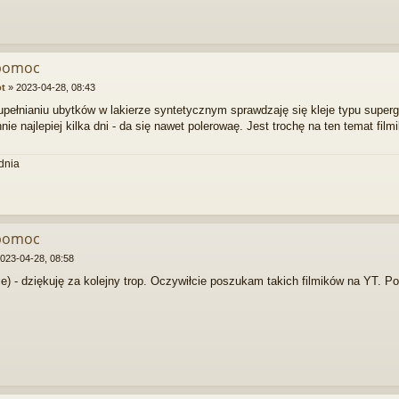
 pomoc
ot
»
2023-04-28, 08:43
upełnianiu ubytków w lakierze syntetycznym sprawdzaję się kleje typu supe
ie najlepiej kilka dni - da się nawet polerowaę. Jest trochę na ten temat fil
dnia
 pomoc
023-04-28, 08:58
le) - dziękuję za kolejny trop. Oczywiłcie poszukam takich filmików na YT. P