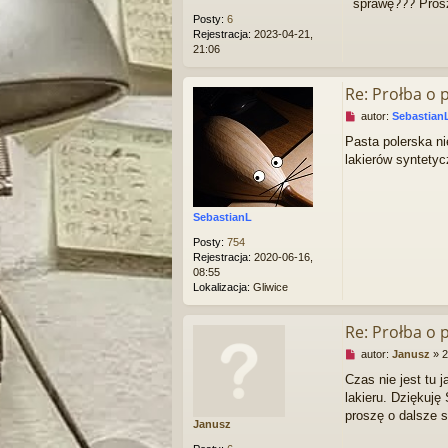
sprawę??? Prosz
e
Posty:
6
c
Rejestracja:
2023-04-21,
z
21:06
y
t
a
Re: Prołba o
n
N
autor:
Sebastian
y
i
p
Pasta polerska ni
e
o
lakierów syntetyc
p
s
r
t
z
e
SebastianL
c
z
Posty:
754
y
Rejestracja:
2020-06-16,
t
08:55
a
Lokalizacja:
Gliwice
n
y
p
Re: Prołba o
o
N
autor:
Janusz
»
2
s
i
t
Czas nie jest tu 
e
lakieru. Dziękuję
p
r
proszę o dalsze s
Janusz
z
e