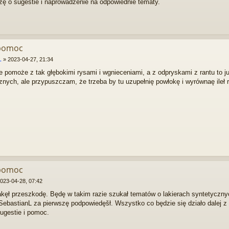
ę o sugestie i naprowadzenie na odpowiednie tematy.
 pomoc
L
»
2023-04-27, 21:34
e pomoże z tak głębokimi rysami i wgnieceniami, a z odpryskami z rantu to 
znych, ale przypuszczam, że trzeba by tu uzupełnię powłokę i wyrównaę ileł 
 pomoc
023-04-28, 07:42
jakęł przeszkodę. Będę w takim razie szukał tematów o lakierach syntetyczny
 SebastianL za pierwszę podpowiedęšł. Wszystko co będzie się działo dalej z
ugestie i pomoc.