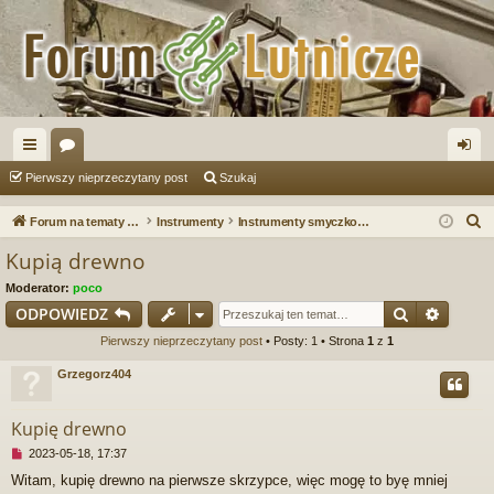
ię
or
al
Pierwszy nieprzeczytany post
Szukaj
ce
a
og
S
Forum na tematy budowy instrumentów
Instrumenty
Instrumenty smyczkowe
j
uj
z
Kupią drewno
u
…
si
Moderator:
poco
k
ę
Szukaj
Wyszu
ODPOWIEDZ
a
Pierwszy nieprzeczytany post
• Posty: 1 • Strona
1
z
1
j
Grzegorz404
Kupię drewno
N
2023-05-18, 17:37
i
Witam, kupię drewno na pierwsze skrzypce, więc mogę to byę mniej
e