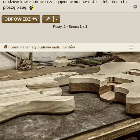
urodziwe kawałki drewna zalegajęce w pracowni. Jełli ktoł coś ma to
p
r
proszę pisaę.
z
e
ODPOWIEDZ
c
z
r
Posty: 1 • Strona
1
z
1
y
t
a
n
Forum na tematy budowy instrumentów
y
p
Technologię dostarcza
phpBB
® Forum Software © phpBB Limited
o
s
Style autor:
Arty
&
halilesen
t
Polski pakiet językowy dostarcza
phpBB.pl
Zasady ochrony danych osobowych
|
Regulamin