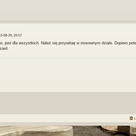
3-08-29, 20:57
go, jest dla wszystkich. Należ się przywitaę w stosownym dziale. Dopiero 
zard
U
Technologię dostarcza
phpBB
® Forum Software © phpBB Limited