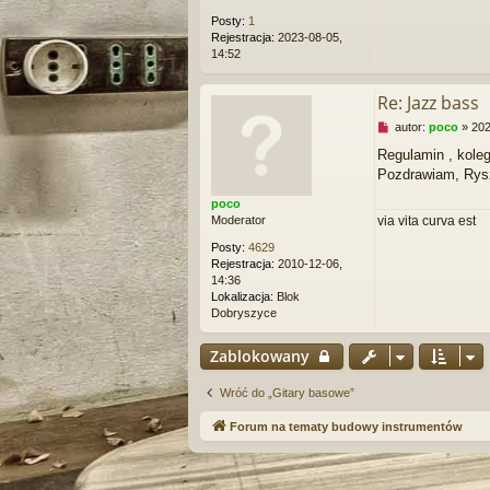
e
Posty:
1
c
Rejestracja:
2023-08-05,
z
14:52
y
t
a
Re: Jazz bass
n
N
autor:
poco
»
202
y
i
p
Regulamin , kole
e
o
Pozdrawiam, Rys
p
s
r
t
poco
z
via vita curva est
Moderator
e
c
Posty:
4629
z
Rejestracja:
2010-12-06,
y
14:36
t
Lokalizacja:
Blok
a
Dobryszyce
n
y
Zablokowany
p
o
s
Wróć do „Gitary basowe”
t
Forum na tematy budowy instrumentów