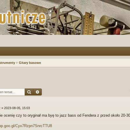
strumenty
Gitary basowe
Szukaj
Wyszukiwanie zaawansowane
z
»
2023-08-05, 15:03
ie ocenię czy to oryginał ma byę to jazz bass od Fendera z przed około 20-30
.app.goo.gl/Cyx7Rzpn7SnrcTTU8