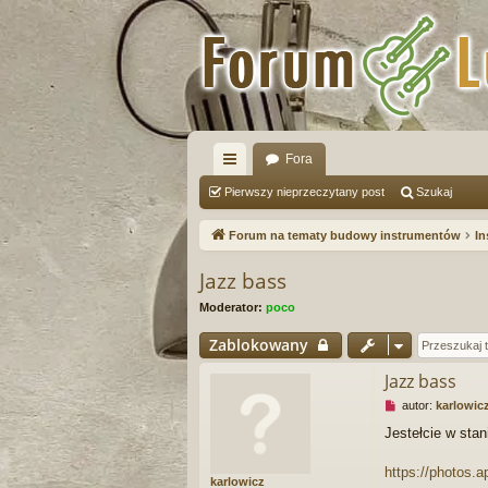
Fora
ię
Pierwszy nieprzeczytany post
Szukaj
ce
Forum na tematy budowy instrumentów
In
j
Jazz bass
…
Moderator:
poco
Zablokowany
Jazz bass
N
autor:
karlowic
i
Jestełcie w stan
e
p
r
https://photos
karlowicz
z