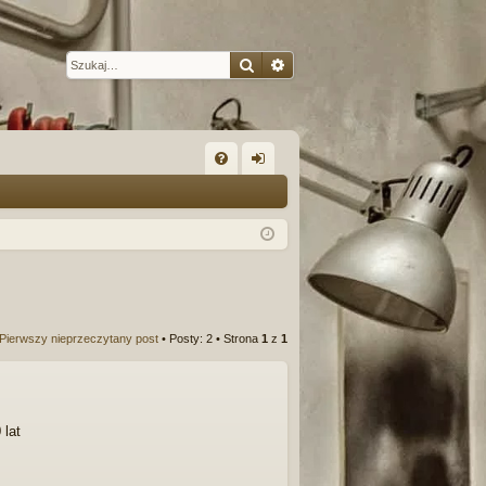
Szukaj
Wyszukiwanie zaawansow
W
FA
al
Q
og
uj
si
ę
Pierwszy nieprzeczytany post
• Posty: 2 • Strona
1
z
1
 lat