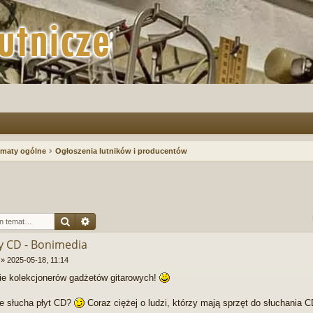
maty ogólne
Ogłoszenia lutników i producentów
Szukaj
Wyszukiwanie zaawansowane
yty CD - Bonimedia
»
2025-05-18, 11:14
e kolekcjonerów gadżetów gitarowych!
e słucha płyt CD?
Coraz ciężej o ludzi, którzy mają sprzęt do słuchania C