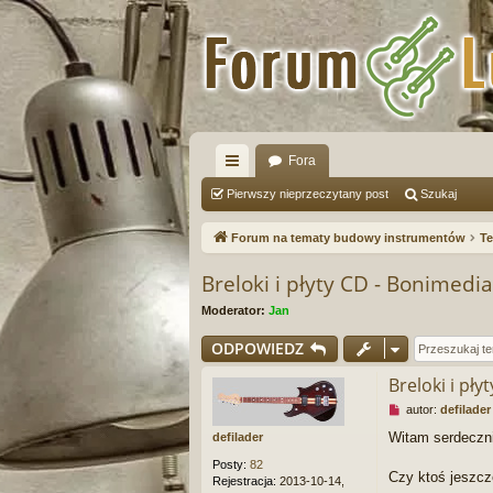
Fora
ię
Pierwszy nieprzeczytany post
Szukaj
ce
Forum na tematy budowy instrumentów
Te
j
Breloki i płyty CD - Bonimedia
…
Moderator:
Jan
ODPOWIEDZ
Breloki i pł
N
autor:
defilader
i
Witam serdeczni
defilader
e
p
Posty:
82
r
Czy ktoś jeszcz
Rejestracja:
2013-10-14,
z