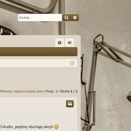
Szukaj
Wyszukiwanie zaawansow
W
FA
al
Q
og
uj
si
ę
Pierwszy nieprzeczytany post
• Posty: 1 • Strona
1
z
1
D-Audio, prędzej słuchają winyli