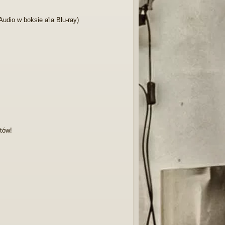
udio w boksie a'la Blu-ray)
tów!