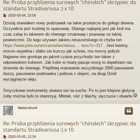
Re: Proba przyblizenia surowych "chinskich" skrzypiec do
standartu Stradivariusa :) x 10
N
2020-03-04, 23:56
i
Dzisiaj stawiałem nowy podstawek na takie przetarcie do gołego drewna.
e
Oczywiłcie jest trudniej to spasowaę. Dlatego najlepiej jest jak ktoł ma
p
r
czas zalaę to lakierem do równego zmatowaę i psaowaę na takiej
z
powierzchni. Do tego używam lakieru retuszerskiego to chyba ten
e
https://www.joha.eu/en/varnishes/retouc ... less?c=317
. Jest łwietny,
c
mocno wypełnia i słabo sie kurczy jak schnie, ma mocny połysk.
z
Najpierw nim gruntuje po jakimł czasie przychodzi ten lakier z
y
t
odpowiednim kolorem. Jak kolor w miarę pasuje mocę to dopełniam raz
a
dziennie do równego. Póęšłniej matowanie wszystkiego 2000 pasowanie
n
duszy, pasowanie podstawka i politura z olejem, na drugi Dzieł
y
wycięgnięcie oleju.
p
o
s
Smyczkowe instrumenty otwiera sie na sucho. Po to jest klejone glutynę
t
żeby można było to otworzyę. Młotek, nóż z blachy, wyczucie i otwarte.
Waldzither9
r
Re: Proba przyblizenia surowych "chinskich" skrzypiec do
standartu Stradivariusa :) x 10
N
2020-03-05, 12:34