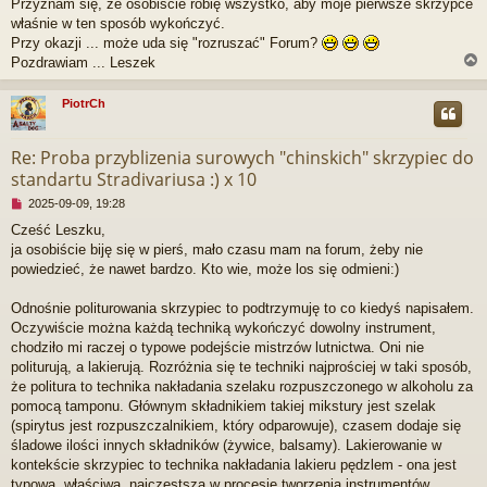
Przyznam się, że osobiście robię wszystko, aby moje pierwsze skrzypce
właśnie w ten sposób wykończyć.
Przy okazji ... może uda się "rozruszać" Forum?
Pozdrawiam ... Leszek
PiotrCh
r
Re: Proba przyblizenia surowych "chinskich" skrzypiec do
standartu Stradivariusa :) x 10
N
2025-09-09, 19:28
i
Cześć Leszku,
e
ja osobiście biję się w pierś, mało czasu mam na forum, żeby nie
p
r
powiedzieć, że nawet bardzo. Kto wie, może los się odmieni:)
z
e
Odnośnie politurowania skrzypiec to podtrzymuję to co kiedyś napisałem.
c
Oczywiście można każdą techniką wykończyć dowolny instrument,
z
chodziło mi raczej o typowe podejście mistrzów lutnictwa. Oni nie
y
t
politurują, a lakierują. Rozróżnia się te techniki najprościej w taki sposób,
a
że politura to technika nakładania szelaku rozpuszczonego w alkoholu za
n
pomocą tamponu. Głównym składnikiem takiej mikstury jest szelak
y
(spirytus jest rozpuszczalnikiem, który odparowuje), czasem dodaje się
p
śladowe ilości innych składników (żywice, balsamy). Lakierowanie w
o
s
kontekście skrzypiec to technika nakładania lakieru pędzlem - ona jest
t
typowa, właściwa, najczęstsza w procesie tworzenia instrumentów