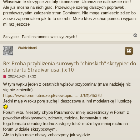
Wlasciwie te skrzypce zostaly ukonczone. Ukonczone calkowicie nie !
s
e
Ale juz mozna na nich grac. Przewiduje szereg dalszych poprawek ,
t
p
r
przedewszystim zalozenie strun Dominant. Nie moge zamiescic zdjec bo
z
znowu zapomnialem jak to tu sie robi. Moze ktos zechce pomoc i wyjasni
e
mi raz jeszcze
c
z
y
Skrzypce - Pani instrumentow muzycznych !
t
a
Waldzither9
n
y
r
p
Re: Proba przyblizenia surowych "chinskich" skrzypiec do
o
standartu Stradivariusa :) x 10
s
t
N
2020-10-24, 17:32
i
W tym wętku jeden z ostatnich wpisów przypominał (mam nadzieję nic
e
się nie zmieniło).
p
r
https://www.forumlutnicze.pl/viewtopic. ... 378#p46378
z
Jedni maję w roku porę suchę i deszczowę a inni modelarskę i lutniczę
e
c
Forum wita. Niestety chyba Paramonov mniej uczestniczy w Forum z
z
powodów obiektywnych, zdrowie, rodzina, koronawirus etc
y
t
tego formatu doradcę trudno zastępię toteż może byę mniej ruchu na
a
forum w dziale skrzypcowym.
n
Ale to tylko moje obawy zobaczymy jak wyjdzie.
y