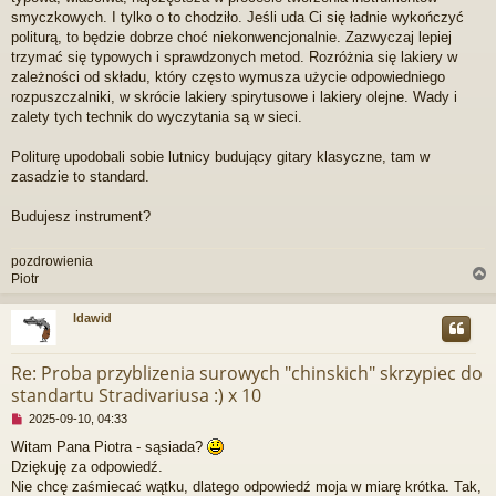
smyczkowych. I tylko o to chodziło. Jeśli uda Ci się ładnie wykończyć
politurą, to będzie dobrze choć niekonwencjonalnie. Zazwyczaj lepiej
trzymać się typowych i sprawdzonych metod. Rozróżnia się lakiery w
zależności od składu, który często wymusza użycie odpowiedniego
rozpuszczalniki, w skrócie lakiery spirytusowe i lakiery olejne. Wady i
zalety tych technik do wyczytania są w sieci.
Politurę upodobali sobie lutnicy budujący gitary klasyczne, tam w
zasadzie to standard.
Budujesz instrument?
pozdrowienia
Piotr
ldawid
r
Re: Proba przyblizenia surowych "chinskich" skrzypiec do
standartu Stradivariusa :) x 10
N
2025-09-10, 04:33
i
Witam Pana Piotra - sąsiada?
e
Dziękuję za odpowiedź.
p
r
Nie chcę zaśmiecać wątku, dlatego odpowiedź moja w miarę krótka. Tak,