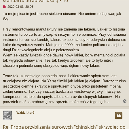
standartu Stradivariusa :) x 10
N
2020-03-03, 20:06
i
To moje pisanie jest trochę siekiera ciosane. Nie umiem redagowaę jak
e
Wy.
p
r
z
Przy remontowaniu manufaktury nie zmienia sie lakieru. Lakier to historia
e
instrumentu po co to zmywaę, w niczym to nie pomorze. Przy odnawianiu
c
instrumentu robi sie korektę lakieru uzupełnia ubytki odpryski i dobiera sie
z
kolor do wyretuszowania. Matuje sie 2000 i na koniec politura na olej i na
y
t
drugi Dzieł wycięgniecie oleju z polerowaniem.
a
Wiem że każdy łwieżak chce dawaę nowy lakier, bo w mentalnołci polaka
n
tak wyględa odnawianie. Też tak kiedyś zrobiłem ale to było nitro i
y
chciałem podniełę cenę skrzypiec więc dęłem nowy lakier.
p
o
s
Teraz tak uzupełniajęc poprzedni post. Lakierowanie spirytusem jest
t
trudniejsze niż olejem. Na Yt są filmiki jak lakieruję olejem. Bardzo trudno
jest zrobię ciemne skrzypce spirytusem chyba tylko pistoletem można
zrobię ciemno. Tak czy inaczej trzeba zainwestowaę w jakęł maszynę,
kompresor i pistolet do spirytu albo szafa uv do olejnych lakierów . Na
poczętek można próbowaę bez sprzętu może coś z tego będzie.
Waldzither9
r
Re: Proba przyblizenia surowych "chinskich" skrzypiec do