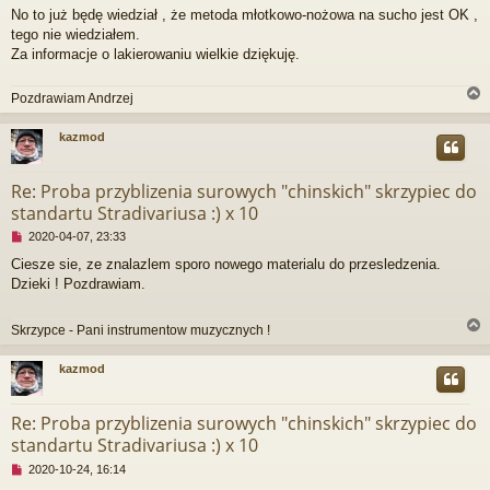
i
No to już będę wiedział , że metoda młotkowo-nożowa na sucho jest OK ,
e
tego nie wiedziałem.
p
r
Za informacje o lakierowaniu wielkie dziękuję.
z
e
Pozdrawiam Andrzej
c
z
y
kazmod
t
r
a
n
Re: Proba przyblizenia surowych "chinskich" skrzypiec do
y
standartu Stradivariusa :) x 10
p
o
N
2020-04-07, 23:33
s
i
Ciesze sie, ze znalazlem sporo nowego materialu do przesledzenia.
t
e
Dzieki ! Pozdrawiam.
p
r
z
Skrzypce - Pani instrumentow muzycznych !
e
c
z
kazmod
y
r
t
a
Re: Proba przyblizenia surowych "chinskich" skrzypiec do
n
standartu Stradivariusa :) x 10
y
p
N
2020-10-24, 16:14
o
i