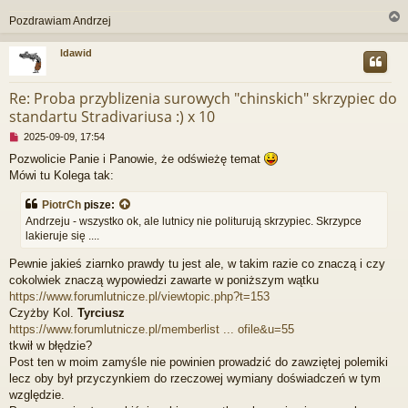
p
o
Pozdrawiam Andrzej
s
t
ldawid
r
Re: Proba przyblizenia surowych "chinskich" skrzypiec do
standartu Stradivariusa :) x 10
N
2025-09-09, 17:54
i
Pozwolicie Panie i Panowie, że odświeżę temat
e
Mówi tu Kolega tak:
p
r
z
PiotrCh
pisze:
e
Andrzeju - wszystko ok, ale lutnicy nie politurują skrzypiec. Skrzypce
c
lakieruje się ....
z
y
Pewnie jakieś ziarnko prawdy tu jest ale, w takim razie co znaczą i czy
t
cokolwiek znaczą wypowiedzi zawarte w poniższym wątku
a
https://www.forumlutnicze.pl/viewtopic.php?t=153
n
Czyżby Kol.
Tyrciusz
y
p
https://www.forumlutnicze.pl/memberlist ... ofile&u=55
o
tkwił w błędzie?
s
Post ten w moim zamyśle nie powinien prowadzić do zawziętej polemiki
t
lecz oby był przyczynkiem do rzeczowej wymiany doświadczeń w tym
względzie.