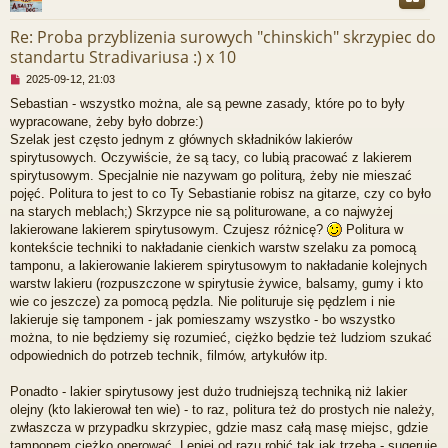
o
r
s
Re: Proba przyblizenia surowych "chinskich" skrzypiec do
t
standartu Stradivariusa :) x 10
N
2025-09-12, 21:03
i
Sebastian - wszystko można, ale są pewne zasady, które po to były
e
wypracowane, żeby było dobrze:)
p
r
Szelak jest często jednym z głównych składników lakierów
z
spirytusowych. Oczywiście, że są tacy, co lubią pracować z lakierem
e
spirytusowym. Specjalnie nie nazywam go politurą, żeby nie mieszać
c
pojęć. Politura to jest to co Ty Sebastianie robisz na gitarze, czy co było
z
na starych meblach;) Skrzypce nie są politurowane, a co najwyżej
y
t
lakierowane lakierem spirytusowym. Czujesz różnicę?
Politura w
a
kontekście techniki to nakładanie cienkich warstw szelaku za pomocą
n
tamponu, a lakierowanie lakierem spirytusowym to nakładanie kolejnych
y
warstw lakieru (rozpuszczone w spirytusie żywice, balsamy, gumy i kto
p
wie co jeszcze) za pomocą pędzla. Nie polituruje się pędzlem i nie
o
s
lakieruje się tamponem - jak pomieszamy wszystko - bo wszystko
t
można, to nie będziemy się rozumieć, ciężko będzie też ludziom szukać
odpowiednich do potrzeb technik, filmów, artykułów itp.
Ponadto - lakier spirytusowy jest dużo trudniejszą techniką niż lakier
olejny (kto lakierował ten wie) - to raz, politura też do prostych nie należy,
zwłaszcza w przypadku skrzypiec, gdzie masz całą masę miejsc, gdzie
tamponem ciężko operować. Lepiej od razu robić tak jak trzeba - sugeruję