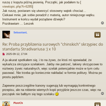
z
ruszę z kopyta późną jesienią. Początki, jak podałem tu [
e
viewtopic.php?t=6285
]
c
Jak ruszę, postaram się utworzyć stosowny wątek chociaż...
z
Ciekawi mnie, jak sobie poradził z materią, autor niniejszego wątku.
y
t
Instrument w końcu wydał pożądane dźwięki?
a
Pozdrawiam ... Leszek
n
y
SebastianL
p
o
r
s
Re: Proba przyblizenia surowych "chinskich" skrzypiec do
t
standartu Stradivariusa :) x 10
N
2025-09-12, 17:04
i
A ja akurat spotkałem się, i to na żywo, że ktoś mi opowiadał, że
e
wykańcza skrzypce szelakiem. Jakby nie patrzeć, lakiery skrzypcowe to
p
r
roztwory żywic naturalnych, więc szelak potencjalnie może w tym celu
z
pasować. Nie trzeba go koniecznie nakładać w formie politury. Można po
e
prostu pędzlem.
c
z
Zapewne poszczególne kanony sugerują lub wymagają konkretnego
y
t
przepisu, ale na robienie wiernych kopii przyjdzie jeszcze czas, więc na
a
początek nie bałbym się tego szelaku
n
y
PiotrCh
p