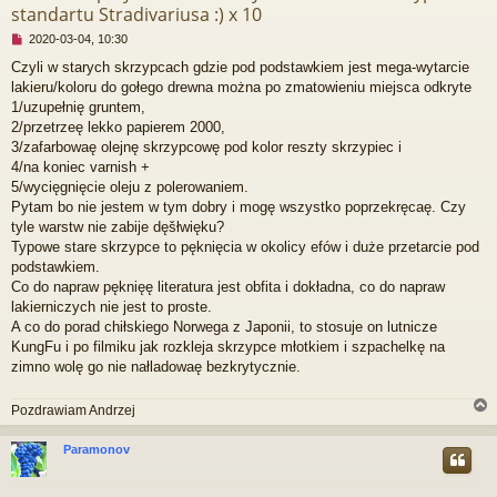
standartu Stradivariusa :) x 10
N
2020-03-04, 10:30
i
Czyli w starych skrzypcach gdzie pod podstawkiem jest mega-wytarcie
e
lakieru/koloru do gołego drewna można po zmatowieniu miejsca odkryte
p
r
1/uzupełnię gruntem,
z
2/przetrzeę lekko papierem 2000,
e
3/zafarbowaę olejnę skrzypcowę pod kolor reszty skrzypiec i
c
4/na koniec varnish +
z
5/wycięgnięcie oleju z polerowaniem.
y
t
Pytam bo nie jestem w tym dobry i mogę wszystko poprzekręcaę. Czy
a
tyle warstw nie zabije dęšłwięku?
n
Typowe stare skrzypce to pęknięcia w okolicy efów i duże przetarcie pod
y
podstawkiem.
p
Co do napraw pęknięę literatura jest obfita i dokładna, co do napraw
o
s
lakierniczych nie jest to proste.
t
A co do porad chiłskiego Norwega z Japonii, to stosuje on lutnicze
KungFu i po filmiku jak rozkleja skrzypce młotkiem i szpachelkę na
zimno wolę go nie nałladowaę bezkrytycznie.
Pozdrawiam Andrzej
Paramonov
r