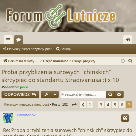
ię
or
al
Pierwszy nieprzeczytany post
Szukaj
ce
a
og
S
Forum na tematy budowy instrumentów
Część manualna
Plany i projekty
j
uj
z
Proba przyblizenia surowych "chinskich"
u
…
si
skrzypiec do standartu Stradivariusa :) x 10
k
ę
Moderator:
poco
a
Szukaj
Wyszu
ODPOWIEDZ
j
Strona
7
z
7
1
3
4
5
6
Poprzednia
7
Pierwszy nieprzeczytany post
• Posty: 102
…
Paramonov
Re: Proba przyblizenia surowych "chinskich" skrzypiec do