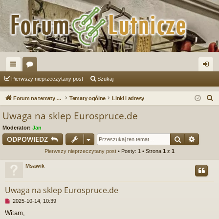
ię
or
al
Pierwszy nieprzeczytany post
Szukaj
ce
a
og
S
Forum na tematy budowy instrumentów
Tematy ogólne
Linki i adresy
j
uj
z
Uwaga na sklep Eurospruce.de
u
…
si
Moderator:
Jan
k
ę
Szukaj
Wyszu
ODPOWIEDZ
a
Pierwszy nieprzeczytany post
• Posty: 1 • Strona
1
z
1
j
Msawik
Uwaga na sklep Eurospruce.de
N
2025-10-14, 10:39
i
Witam,
e