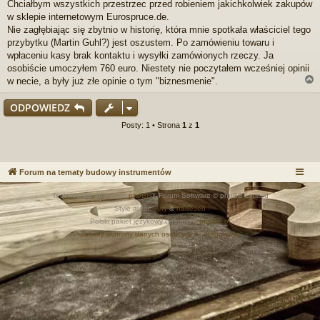
Chciałbym wszystkich przestrzec przed robieniem jakichkolwiek zakupów
p
r
w sklepie internetowym Eurospruce.de.
z
Nie zagłębiając się zbytnio w historię, która mnie spotkała właściciel tego
e
przybytku (Martin Guhl?) jest oszustem. Po zamówieniu towaru i
c
wpłaceniu kasy brak kontaktu i wysyłki zamówionych rzeczy. Ja
z
osobiście umoczyłem 760 euro. Niestety nie poczytałem wcześniej opinii
y
t
w necie, a były już złe opinie o tym "biznesmenie".
a
n
ODPOWIEDZ
y
p
r
Posty: 1 • Strona
1
z
1
o
s
t
Forum na tematy budowy instrumentów
Technologię dostarcza
phpBB
® Forum Software © phpBB Limited
Style autor:
Arty
&
halilesen
Polski pakiet językowy dostarcza
phpBB.pl
Zasady ochrony danych osobowych
|
Regulamin