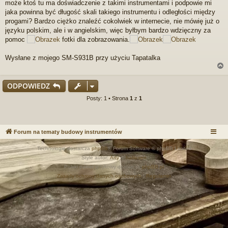
może ktoś tu ma doświadczenie z takimi instrumentami i podpowie mi
p
r
jaka powinna być długość skali takiego instrumentu i odległości między
z
progami? Bardzo ciężko znaleźć cokolwiek w internecie, nie mówię już o
e
języku polskim, ale i w angielskim, więc byłbym bardzo wdzięczny za
c
pomoc
fotki dla zobrazowania.
z
y
t
Wysłane z mojego SM-S931B przy użyciu Tapatalka
a
n
y
ODPOWIEDZ
p
o
r
Posty: 1 • Strona
1
z
1
s
t
Forum na tematy budowy instrumentów
Technologię dostarcza
phpBB
® Forum Software © phpBB Limited
Style autor:
Arty
&
halilesen
Polski pakiet językowy dostarcza
phpBB.pl
Zasady ochrony danych osobowych
|
Regulamin