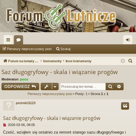
ię
or
al
Pierwszy nieprzeczytany post
Szukaj
ce
a
og
S
Forum na tematy budowy instrumentów
Instrumenty
Inne instrumenty
j
uj
z
Saz długogryfowy - skala i wiązanie progów
u
…
si
Moderator:
poco
k
ę
Szukaj
Wyszu
ODPOWIEDZ
a
Pierwszy nieprzeczytany post
• Posty: 1 • Strona
1
z
1
j
piotrek11123
Saz długogryfowy - skala i wiązanie progów
N
2026-03-06, 08:05
i
Cześć, wziąłem się ostatnio za remont starego sazu długogryfowego i
e